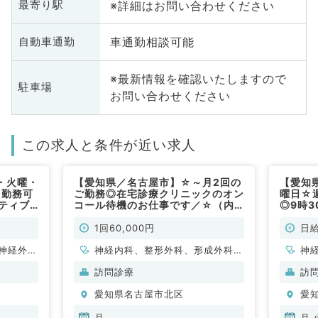
※詳細はお問い合わせください
最寄り駅
車通勤相談可能
自動車通勤
※最新情報を確認いたしますので
駐車場
お問い合わせください
この求人と条件が近い求人
・火曜・
【愛知県／名古屋市】☆～月2回の
【愛知
り勤務可
ご勤務◎在宅診療クリニックのオン
曜日☆
ンティブ
コール待機のお仕事です／☆（内
◎9時3
勤務可能
科系・外科系／非常勤）
円◎在
仕事で
1回60,000円
日給
勤)
神経外
神経内科、整形外科、形成外科、
神
科、呼吸
脳神経外科、呼吸器外科、心臓血
脳
訪問診療
訪
分泌・代
管外科、小児外科、泌尿器科、一
管
愛知県名古屋市北区
愛
内科、消
般内科、循環器内科、呼吸器内
環
科、消化器内科、内分泌・代謝内
科
月
月,