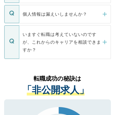
ません。
転職・入職を強要することは一切ありませ
ん。また、仮に応募先から内定をいただい
個人情報は漏えいしませんか？
■応募殺到を避けるため 人気のある医療機
たとしても、ご本人が納得しない限り、内
関を公にしてしまうと、応募が殺到する場
定を承諾する必要はありません。内定先へ
個人情報が漏えいすることはありませんの
合があります。 選考を効率よく行うため
の辞退の連絡はキャリアパートナーが行い
で、ご安心ください。当サイトからの登録
いますぐ転職は考えていないのです
に、医療機関が求める条件に合った人材の
ますので、ご安心ください。
などで収集したご登録者様の個人情報は、
が、これからのキャリアを相談できま
みを人材紹介会社に依頼するケースが増え
ご本人のキャリアアップおよび転職活動の
ています。
すか？
支援を目的に使用いたします。お預かりし
ているすべての個人データはご本人の許可
お気軽にご相談ください。先生専任のキャ
なく、医療機関側に開示したり、第三者に
リアパートナーが将来のご希望などをおう
提供することは一切ありません。また弊社
かがいして、現在の医療機関の状況や紹介
転職成功の秘訣は
は、個人情報の取り扱いについての厳密な
経験をまじえながら、適切なアドバイスを
管理基準を満たした事業者のみに付与され
「非公開求人」
させていただきます。すぐにご転職をされ
る、プライバシーマークを取得済みです。
ない方には、長期的なサポートが可能です
ご登録いただいた個人情報は、SSL（デー
ので、まずはご登録ください。
タ暗号化）によって保護されていますの
で、機密保持に関してもご安心ください。