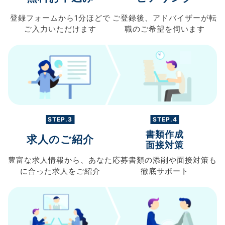
登録フォームから
1分ほどで
ご登録後、
アドバイザーが転
ご入力
いただけます
職の
ご希望を伺います
STEP.3
STEP.4
書類作成
求人のご紹介
面接対策
豊富な求人情報から、
あなた
応募書類の
添削や面接対策も
に合った求人を
ご紹介
徹底サポート