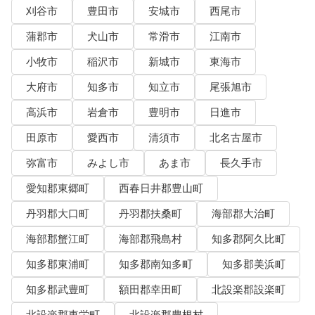
刈谷市
豊田市
安城市
西尾市
蒲郡市
犬山市
常滑市
江南市
小牧市
稲沢市
新城市
東海市
大府市
知多市
知立市
尾張旭市
高浜市
岩倉市
豊明市
日進市
田原市
愛西市
清須市
北名古屋市
弥富市
みよし市
あま市
長久手市
愛知郡東郷町
西春日井郡豊山町
丹羽郡大口町
丹羽郡扶桑町
海部郡大治町
海部郡蟹江町
海部郡飛島村
知多郡阿久比町
知多郡東浦町
知多郡南知多町
知多郡美浜町
知多郡武豊町
額田郡幸田町
北設楽郡設楽町