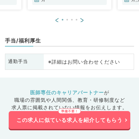
科、腎臓内科、老年内科、血液内
科
科、外科系全般、一般外科、消化
全
<
>
器外科、乳腺外科、膠原病科、大
腺
腸・肛門外科、脊髄・脊椎外科
科
手当/福利厚生
※詳細はお問い合わせください
通勤手当
医師専任のキャリアパートナー
が
職場の雰囲気や人間関係、
教育・研修制度など
求人票に掲載されていない情報をお伝えします。
この求人に似ている求人を紹介してもらう