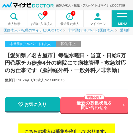
医師の求人・転職・アルバイトはマイナビDOCTOR
0
1
MENU
お気に入り求人
最近見た求人
マイページ
求人検索
医師求人・転職のマイナビDOCTOR
非常勤(アルバイト)医師求人
愛知県
非常勤(アルバイト)求人
募集停止
【愛知県／名古屋市】毎週水曜日・当直・日給5万
円◎駅チカ徒歩4分の病院にて病棟管理・救急対応
のお仕事です（脳神経外科・一般外科／非常勤）
更新日 : 2024/01/15
求人No : 685675
最新の募集状況を
お気に入り
問い合わせる
こちらの求人は募集を停止しております。