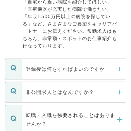
「自宅から近い病院を紹介してほしい」
「医療機器が充実した病院で働きたい」
「年収1,500万円以上の病院を探してい
る」など、さまざまなご要望をキャリアパ
ートナーにお伝えください。常勤求人はも
ちろん、非常勤・スポットのお仕事紹介も
行なっております。
登録後は何をすればよいのですか
ご登録いただきましたら、弊社担当者がご
登録内容を確認し、その後メールもしくは
非公開求人とはなんですか？
お電話にて次のステップのご案内をいたし
ます。通常、5営業日以内にはご連絡をせて
マイナビDOCTORで取り扱っている求人の
いただきますので、しばらくお待ちくださ
うち約3割は、Webサイトからご覧いただ
転職・入職を強要されることはありま
い。
けない「非公開求人」です。非公開求人は
せんか？
下記の理由によって、一般には公開してい