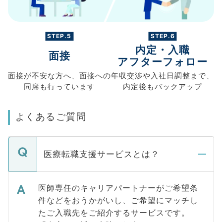
STEP.5
STEP.6
内定・入職
面接
アフターフォロー
面接が不安な方へ、
面接への
年収交渉や
入社日調整まで、
同席も
行っています
内定後もバックアップ
よくあるご質問
医療転職支援サービスとは？
医師専任のキャリアパートナーがご希望条
件などをおうかがいし、ご希望にマッチし
たご入職先をご紹介するサービスです。