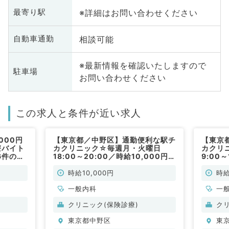
※詳細はお問い合わせください
最寄り駅
相談可能
自動車通勤
※最新情報を確認いたしますので
駐車場
お問い合わせください
この求人と条件が近い求人
000円
【東京都／中野区】通勤便利な駅チ
【東京
療バイト
カクリニック☆毎週月・火曜日
カクリ
6件の対
18:00～20:00／時給10,000円
9:00
勤）
◆外来診療のお仕事です（一般内
療のお
科／非常勤）
勤）
時給10,000円
時給
一般内科
一
クリニック(保険診療)
ク
東京都中野区
東