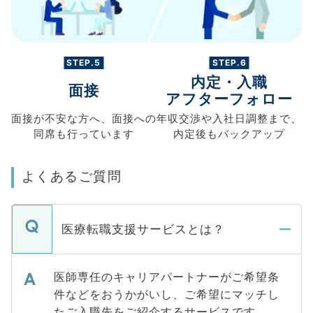
STEP.5
STEP.6
内定・入職
面接
アフターフォロー
面接が不安な方へ、
面接への
年収交渉や
入社日調整まで、
同席も
行っています
内定後もバックアップ
よくあるご質問
医療転職支援サービスとは？
医師専任のキャリアパートナーがご希望条
件などをおうかがいし、ご希望にマッチし
たご入職先をご紹介するサービスです。