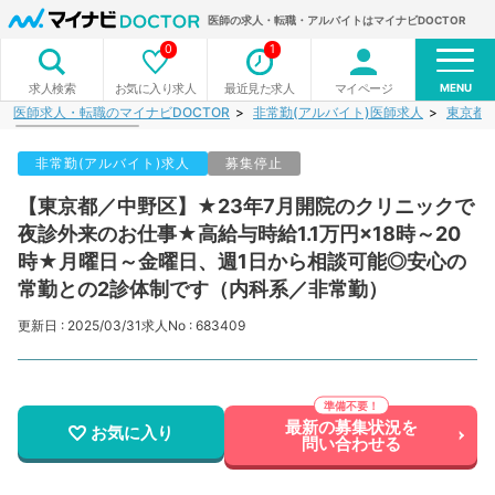
医師の求人・転職・アルバイトはマイナビDOCTOR
0
1
MENU
お気に入り求人
最近見た求人
マイページ
求人検索
医師求人・転職のマイナビDOCTOR
非常勤(アルバイト)医師求人
東京都
非常勤(アルバイト)求人
募集停止
【東京都／中野区】★23年7月開院のクリニックで
夜診外来のお仕事★高給与時給1.1万円×18時～20
時★月曜日～金曜日、週1日から相談可能◎安心の
常勤との2診体制です（内科系／非常勤）
更新日 : 2025/03/31
求人No : 683409
最新の募集状況を
お気に入り
問い合わせる