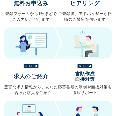
無料お申込み
ヒアリング
登録フォームから
1分ほどで
ご登録後、
アドバイザーが転
ご入力
いただけます
職の
ご希望を伺います
STEP.3
STEP.4
書類作成
求人のご紹介
面接対策
豊富な求人情報から、
あなた
応募書類の
添削や面接対策も
に合った求人を
ご紹介
徹底サポート