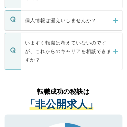
下記の理由によって、一般には公開してい
ません。
転職・入職を強要することは一切ありませ
ん。また、仮に応募先から内定をいただい
個人情報は漏えいしませんか？
■応募殺到を避けるため 人気のある医療機
たとしても、ご本人が納得しない限り、内
関を公にしてしまうと、応募が殺到する場
定を承諾する必要はありません。内定先へ
個人情報が漏えいすることはありませんの
合があります。 選考を効率よく行うため
の辞退の連絡はキャリアパートナーが行い
で、ご安心ください。当サイトからの登録
いますぐ転職は考えていないのです
に、医療機関が求める条件に合った人材の
ますので、ご安心ください。
などで収集したご登録者様の個人情報は、
が、これからのキャリアを相談できま
みを人材紹介会社に依頼するケースが増え
ご本人のキャリアアップおよび転職活動の
ています。
すか？
支援を目的に使用いたします。お預かりし
ているすべての個人データはご本人の許可
お気軽にご相談ください。先生専任のキャ
なく、医療機関側に開示したり、第三者に
リアパートナーが将来のご希望などをおう
提供することは一切ありません。また弊社
かがいして、現在の医療機関の状況や紹介
転職成功の秘訣は
は、個人情報の取り扱いについての厳密な
経験をまじえながら、適切なアドバイスを
管理基準を満たした事業者のみに付与され
「非公開求人」
させていただきます。すぐにご転職をされ
る、プライバシーマークを取得済みです。
ない方には、長期的なサポートが可能です
ご登録いただいた個人情報は、SSL（デー
ので、まずはご登録ください。
タ暗号化）によって保護されていますの
で、機密保持に関してもご安心ください。