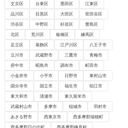
文京区
台東区
墨田区
江東区
品川区
目黒区
大田区
世田谷区
渋谷区
中野区
杉並区
豊島区
北区
荒川区
板橋区
練馬区
足立区
葛飾区
江戸川区
八王子市
立川市
武蔵野市
三鷹市
青梅市
府中市
昭島市
調布市
町田市
小金井市
小平市
日野市
東村山市
国分寺市
国立市
福生市
狛江市
東大和市
清瀬市
東久留米市
武蔵村山市
多摩市
稲城市
羽村市
あきる野市
西東京市
西多摩郡瑞穂町
西多摩郡日の出町
西多摩郡檜原村