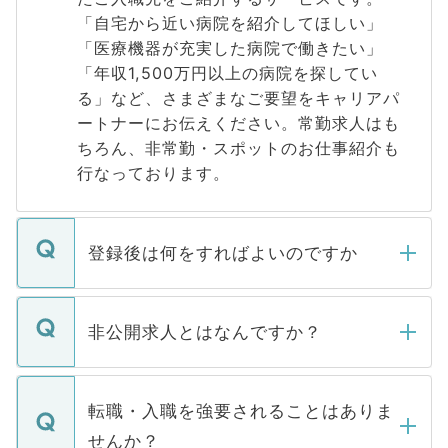
「自宅から近い病院を紹介してほしい」
「医療機器が充実した病院で働きたい」
「年収1,500万円以上の病院を探してい
る」など、さまざまなご要望をキャリアパ
ートナーにお伝えください。常勤求人はも
ちろん、非常勤・スポットのお仕事紹介も
行なっております。
登録後は何をすればよいのですか
ご登録いただきましたら、弊社担当者がご
登録内容を確認し、その後メールもしくは
非公開求人とはなんですか？
お電話にて次のステップのご案内をいたし
ます。通常、5営業日以内にはご連絡をせて
マイナビDOCTORで取り扱っている求人の
いただきますので、しばらくお待ちくださ
うち約3割は、Webサイトからご覧いただ
転職・入職を強要されることはありま
い。
けない「非公開求人」です。非公開求人は
せんか？