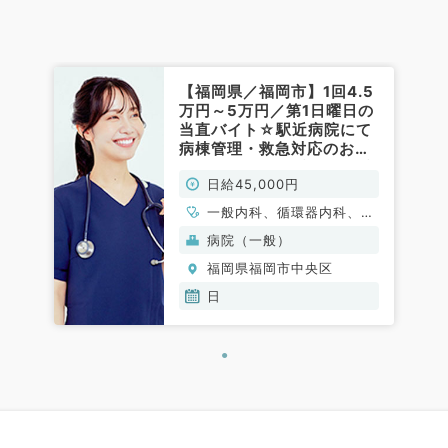
【福岡県／福岡市】1回4.5
万円～5万円／第1日曜日の
当直バイト☆駅近病院にて
病棟管理・救急対応のお仕
事です！（内科系・外科系
日給45,000円
／非常勤）
一般内科、循環器内科、消
化器内科、外科系全般、一
病院（一般）
般外科、消化器外科
福岡県福岡市中央区
日