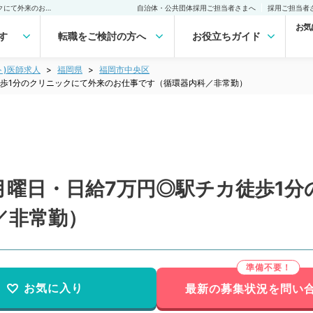
【福岡県／福岡市】毎週月曜日・日給7万円◎駅チカ徒歩1分のクリニックにて外来のお仕事です（循環器内科／非常勤）非常勤(アルバイト)の求人｜医師の求人・転職・アルバイトは【マイナビDOCTOR】
自治体・公共団体採用ご担当者さまへ
採用ご担当者
お気
す
転職をご検討の方へ
お役立ちガイド
ト)医師求人
福岡県
福岡市中央区
歩1分のクリニックにて外来のお仕事です（循環器内科／非常勤）
月曜日・日給7万円◎駅チカ徒歩1分
／非常勤）
お気に入り
最新の募集状況を問い