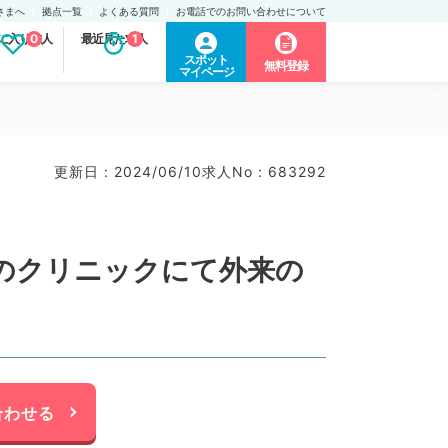
さまへ
拠点一覧
よくある質問
お電話でのお問い合わせについて
に入り求人
0
最近見た求人
1
スポット
無料登録
マイページ
更新日 : 2024/06/10
求人No : 683292
のクリニックにて外来の
合わせる