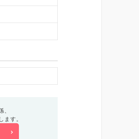
係、
します。