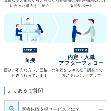
豊富な求人情報から、
あなた
応募書類の
添削や面接対策も
に合った求人を
ご紹介
徹底サポート
STEP.5
STEP.6
内定・入職
面接
アフターフォロー
面接が不安な方へ、
面接への
年収交渉や
入社日調整まで、
同席も
行っています
内定後もバックアップ
よくあるご質問
医療転職支援サービスとは？