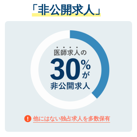
経験をまじえながら、適切なアドバイスを
管理基準を満たした事業者のみに付与され
「非公開求人」
させていただきます。すぐにご転職をされ
る、プライバシーマークを取得済みです。
ない方には、長期的なサポートが可能です
ご登録いただいた個人情報は、SSL（デー
ので、まずはご登録ください。
タ暗号化）によって保護されていますの
で、機密保持に関してもご安心ください。
他にはない独占求人を多数保有