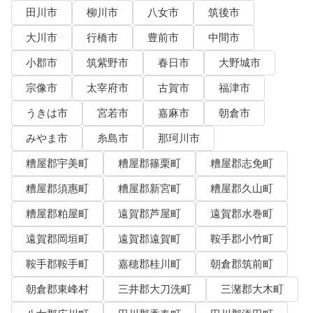
田川市
柳川市
八女市
筑後市
大川市
行橋市
豊前市
中間市
小郡市
筑紫野市
春日市
大野城市
宗像市
太宰府市
古賀市
福津市
うきは市
宮若市
嘉麻市
朝倉市
みやま市
糸島市
那珂川市
糟屋郡宇美町
糟屋郡篠栗町
糟屋郡志免町
糟屋郡須惠町
糟屋郡新宮町
糟屋郡久山町
糟屋郡粕屋町
遠賀郡芦屋町
遠賀郡水巻町
遠賀郡岡垣町
遠賀郡遠賀町
鞍手郡小竹町
鞍手郡鞍手町
嘉穂郡桂川町
朝倉郡筑前町
朝倉郡東峰村
三井郡大刀洗町
三潴郡大木町