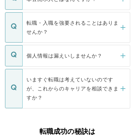
お電話にて次のステップのご案内をいたし
ます。通常、5営業日以内にはご連絡をせて
マイナビDOCTORで取り扱っている求人の
いただきますので、しばらくお待ちくださ
うち約3割は、Webサイトからご覧いただ
転職・入職を強要されることはありま
い。
けない「非公開求人」です。非公開求人は
せんか？
下記の理由によって、一般には公開してい
ません。
転職・入職を強要することは一切ありませ
ん。また、仮に応募先から内定をいただい
個人情報は漏えいしませんか？
■応募殺到を避けるため 人気のある医療機
たとしても、ご本人が納得しない限り、内
関を公にしてしまうと、応募が殺到する場
定を承諾する必要はありません。内定先へ
個人情報が漏えいすることはありませんの
合があります。 選考を効率よく行うため
の辞退の連絡はキャリアパートナーが行い
で、ご安心ください。当サイトからの登録
いますぐ転職は考えていないのです
に、医療機関が求める条件に合った人材の
ますので、ご安心ください。
などで収集したご登録者様の個人情報は、
が、これからのキャリアを相談できま
みを人材紹介会社に依頼するケースが増え
ご本人のキャリアアップおよび転職活動の
ています。
すか？
支援を目的に使用いたします。お預かりし
ているすべての個人データはご本人の許可
お気軽にご相談ください。先生専任のキャ
なく、医療機関側に開示したり、第三者に
リアパートナーが将来のご希望などをおう
提供することは一切ありません。また弊社
かがいして、現在の医療機関の状況や紹介
転職成功の秘訣は
は、個人情報の取り扱いについての厳密な