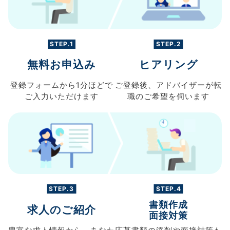
STEP.1
STEP.2
無料お申込み
ヒアリング
登録フォームから
1分ほどで
ご登録後、
アドバイザーが転
ご入力
いただけます
職の
ご希望を伺います
STEP.3
STEP.4
書類作成
求人のご紹介
面接対策