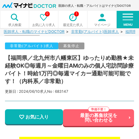
医師の求人・転職・アルバイトはマイナビDOCTOR
0
1
MENU
お気に入り求人
最近見た求人
マイページ
求人検索
医師求人・転職のマイナビDOCTOR
非常勤(アルバイト)医師求人
福岡県
非常勤(アルバイト)求人
募集停止
【福岡県／北九州市八幡東区】ゆったりめ勤務★未
経験OK◎毎週月～金曜日AMのみの個人宅訪問診療
バイト！時給1万円◎毎週マイカー通勤可能可能で
す！（内科系／非常勤）
更新日 : 2024/06/10
求人No : 683147
最新の募集状況を
お気に入り
問い合わせる