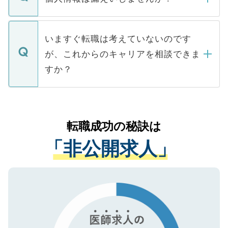
■応募殺到を避けるため 人気のある医療機
たとしても、ご本人が納得しない限り、内
関を公にしてしまうと、応募が殺到する場
定を承諾する必要はありません。内定先へ
個人情報が漏えいすることはありませんの
合があります。 選考を効率よく行うため
の辞退の連絡はキャリアパートナーが行い
で、ご安心ください。当サイトからの登録
いますぐ転職は考えていないのです
に、医療機関が求める条件に合った人材の
ますので、ご安心ください。
などで収集したご登録者様の個人情報は、
が、これからのキャリアを相談できま
みを人材紹介会社に依頼するケースが増え
ご本人のキャリアアップおよび転職活動の
ています。
すか？
支援を目的に使用いたします。お預かりし
ているすべての個人データはご本人の許可
お気軽にご相談ください。先生専任のキャ
なく、医療機関側に開示したり、第三者に
リアパートナーが将来のご希望などをおう
提供することは一切ありません。また弊社
かがいして、現在の医療機関の状況や紹介
転職成功の秘訣は
は、個人情報の取り扱いについての厳密な
経験をまじえながら、適切なアドバイスを
管理基準を満たした事業者のみに付与され
「非公開求人」
させていただきます。すぐにご転職をされ
る、プライバシーマークを取得済みです。
ない方には、長期的なサポートが可能です
ご登録いただいた個人情報は、SSL（デー
ので、まずはご登録ください。
タ暗号化）によって保護されていますの
で、機密保持に関してもご安心ください。