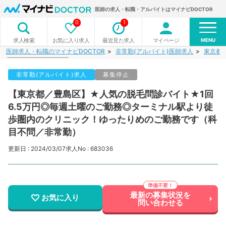
医師の求人・転職・アルバイトはマイナビDOCTOR
0
1
MENU
お気に入り求人
最近見た求人
マイページ
求人検索
医師求人・転職のマイナビDOCTOR
非常勤(アルバイト)医師求人
東京都
非常勤(アルバイト)求人
募集停止
【東京都／豊島区】★人気の脱毛問診バイト★1回
6.5万円◎毎週土曜のご勤務◎ターミナル駅より徒
歩圏内のクリニック！ゆったりめのご勤務です（科
目不問／非常勤）
更新日 : 2024/03/07
求人No : 683036
最新の募集状況を
お気に入り
問い合わせる