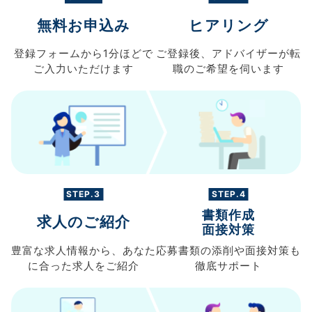
無料お申込み
ヒアリング
登録フォームから
1分ほどで
ご登録後、
アドバイザーが転
ご入力
いただけます
職の
ご希望を伺います
STEP.3
STEP.4
書類作成
求人のご紹介
面接対策
豊富な求人情報から、
あなた
応募書類の
添削や面接対策も
に合った求人を
ご紹介
徹底サポート