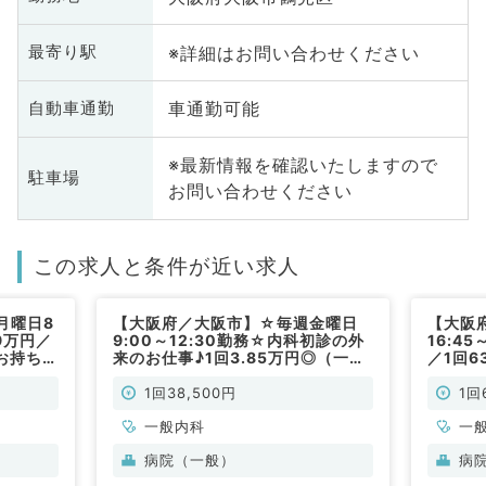
※詳細はお問い合わせください
最寄り駅
車通勤可能
自動車通勤
※最新情報を確認いたしますので
駐車場
お問い合わせください
この求人と条件が近い求人
月曜日8
【大阪府／大阪市】☆毎週金曜日
【大阪
9万円／
9:00～12:30勤務☆内科初診の外
16:4
お持ちの
来のお仕事♪1回3.85万円◎（一般
／1回6
／非常
内科／非常勤）
やすい
です（
1回38,500円
1回
一般内科
一
病院（一般）
病