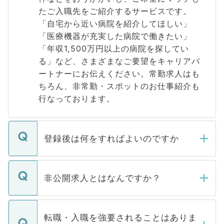
たご入職先をご紹介するサービスです。
「自宅から近い病院を紹介してほしい」
「医療機器が充実した病院で働きたい」
「年収1,500万円以上の病院を探してい
る」など、さまざまなご要望をキャリアパ
ートナーにお伝えください。常勤求人はも
ちろん、非常勤・スポットのお仕事紹介も
行なっております。
登録後は何をすればよいのですか
ご登録いただきましたら、弊社担当者がご
登録内容を確認し、その後メールもしくは
非公開求人とはなんですか？
お電話にて次のステップのご案内をいたし
ます。通常、5営業日以内にはご連絡をせて
マイナビDOCTORで取り扱っている求人の
いただきますので、しばらくお待ちくださ
うち約3割は、Webサイトからご覧いただ
転職・入職を強要されることはありま