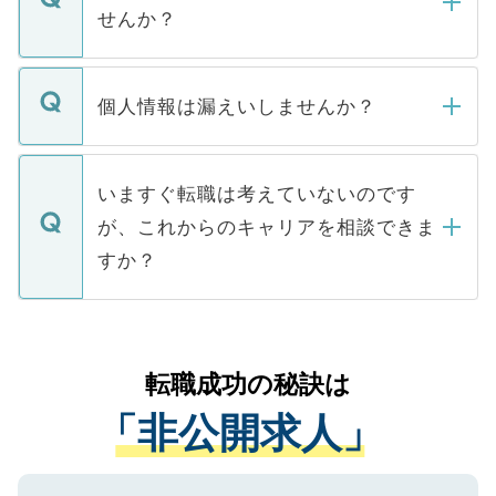
い。
けない「非公開求人」です。非公開求人は
せんか？
下記の理由によって、一般には公開してい
ません。
転職・入職を強要することは一切ありませ
ん。また、仮に応募先から内定をいただい
個人情報は漏えいしませんか？
■応募殺到を避けるため 人気のある医療機
たとしても、ご本人が納得しない限り、内
関を公にしてしまうと、応募が殺到する場
定を承諾する必要はありません。内定先へ
個人情報が漏えいすることはありませんの
合があります。 選考を効率よく行うため
の辞退の連絡はキャリアパートナーが行い
で、ご安心ください。当サイトからの登録
いますぐ転職は考えていないのです
に、医療機関が求める条件に合った人材の
ますので、ご安心ください。
などで収集したご登録者様の個人情報は、
が、これからのキャリアを相談できま
みを人材紹介会社に依頼するケースが増え
ご本人のキャリアアップおよび転職活動の
ています。
すか？
支援を目的に使用いたします。お預かりし
ているすべての個人データはご本人の許可
お気軽にご相談ください。先生専任のキャ
なく、医療機関側に開示したり、第三者に
リアパートナーが将来のご希望などをおう
提供することは一切ありません。また弊社
かがいして、現在の医療機関の状況や紹介
転職成功の秘訣は
は、個人情報の取り扱いについての厳密な
経験をまじえながら、適切なアドバイスを
管理基準を満たした事業者のみに付与され
「非公開求人」
させていただきます。すぐにご転職をされ
る、プライバシーマークを取得済みです。
ない方には、長期的なサポートが可能です
ご登録いただいた個人情報は、SSL（デー
ので、まずはご登録ください。
タ暗号化）によって保護されていますの