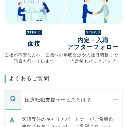
STEP.5
STEP.6
内定・入職
面接
アフターフォロー
面接が不安な方へ、
面接への
年収交渉や
入社日調整まで、
同席も
行っています
内定後もバックアップ
よくあるご質問
医療転職支援サービスとは？
医師専任のキャリアパートナーがご希望条
件などをおうかがいし、ご希望にマッチし