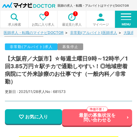
医師の求人・転職・アルバイトはマイナビDOCTOR
0
1
MENU
お気に入り求人
最近見た求人
マイページ
求人検索
医師求人・転職のマイナビDOCTOR
非常勤(アルバイト)医師求人
大阪府
非常勤(アルバイト)求人
募集停止
【大阪府／大阪市】☆毎週土曜日9時～12時半／1
回3.85万円☆駅チカで通勤しやすい！◎地域密着
病院にて外来診療のお仕事です（一般内科／非常
勤）
更新日 : 2025/11/28
求人No : 681573
最新の募集状況を
お気に入り
問い合わせる