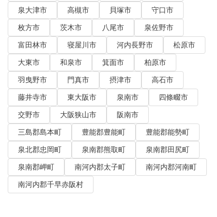
泉大津市
高槻市
貝塚市
守口市
枚方市
茨木市
八尾市
泉佐野市
富田林市
寝屋川市
河内長野市
松原市
大東市
和泉市
箕面市
柏原市
羽曳野市
門真市
摂津市
高石市
藤井寺市
東大阪市
泉南市
四條畷市
交野市
大阪狭山市
阪南市
三島郡島本町
豊能郡豊能町
豊能郡能勢町
泉北郡忠岡町
泉南郡熊取町
泉南郡田尻町
泉南郡岬町
南河内郡太子町
南河内郡河南町
南河内郡千早赤阪村