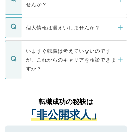
い。
けない「非公開求人」です。非公開求人は
せんか？
下記の理由によって、一般には公開してい
ません。
転職・入職を強要することは一切ありませ
ん。また、仮に応募先から内定をいただい
個人情報は漏えいしませんか？
■応募殺到を避けるため 人気のある医療機
たとしても、ご本人が納得しない限り、内
関を公にしてしまうと、応募が殺到する場
定を承諾する必要はありません。内定先へ
個人情報が漏えいすることはありませんの
合があります。 選考を効率よく行うため
の辞退の連絡はキャリアパートナーが行い
で、ご安心ください。当サイトからの登録
いますぐ転職は考えていないのです
に、医療機関が求める条件に合った人材の
ますので、ご安心ください。
などで収集したご登録者様の個人情報は、
が、これからのキャリアを相談できま
みを人材紹介会社に依頼するケースが増え
ご本人のキャリアアップおよび転職活動の
ています。
すか？
支援を目的に使用いたします。お預かりし
ているすべての個人データはご本人の許可
お気軽にご相談ください。先生専任のキャ
なく、医療機関側に開示したり、第三者に
リアパートナーが将来のご希望などをおう
提供することは一切ありません。また弊社
かがいして、現在の医療機関の状況や紹介
転職成功の秘訣は
は、個人情報の取り扱いについての厳密な
経験をまじえながら、適切なアドバイスを
管理基準を満たした事業者のみに付与され
「非公開求人」
させていただきます。すぐにご転職をされ
る、プライバシーマークを取得済みです。
ない方には、長期的なサポートが可能です
ご登録いただいた個人情報は、SSL（デー
ので、まずはご登録ください。
タ暗号化）によって保護されていますの