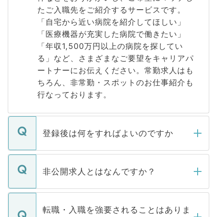
たご入職先をご紹介するサービスです。
「自宅から近い病院を紹介してほしい」
「医療機器が充実した病院で働きたい」
「年収1,500万円以上の病院を探してい
る」など、さまざまなご要望をキャリアパ
ートナーにお伝えください。常勤求人はも
ちろん、非常勤・スポットのお仕事紹介も
行なっております。
登録後は何をすればよいのですか
ご登録いただきましたら、弊社担当者がご
登録内容を確認し、その後メールもしくは
非公開求人とはなんですか？
お電話にて次のステップのご案内をいたし
ます。通常、5営業日以内にはご連絡をせて
マイナビDOCTORで取り扱っている求人の
いただきますので、しばらくお待ちくださ
うち約3割は、Webサイトからご覧いただ
転職・入職を強要されることはありま