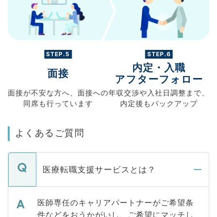
STEP.5
STEP.6
内定・入職
面接
アフターフォロー
面接が不安な方へ、
面接への
年収交渉や
入社日調整まで、
同席も
行っています
内定後もバックアップ
よくあるご質問
医療転職支援サービスとは？
医師専任のキャリアパートナーがご希望条
件などをおうかがいし、ご希望にマッチし