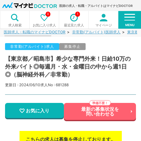
医師の求人・転職・アルバイトはマイナビDOCTOR
0
1
MENU
お気に入り求人
最近見た求人
マイページ
求人検索
医師求人・転職のマイナビDOCTOR
非常勤(アルバイト)医師求人
東京都
非常勤(アルバイト)求人
募集停止
【東京都／昭島市】希少な専門外来！日給10万の
外来バイト◎毎週月・水・金曜日の中から週1日
◎（脳神経外科／非常勤）
更新日 : 2024/06/10
求人No : 681288
最新の募集状況を
お気に入り
問い合わせる
こちらの求人は募集を停止しております。