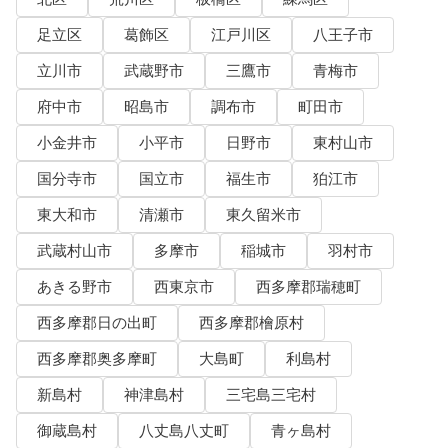
足立区
葛飾区
江戸川区
八王子市
立川市
武蔵野市
三鷹市
青梅市
府中市
昭島市
調布市
町田市
小金井市
小平市
日野市
東村山市
国分寺市
国立市
福生市
狛江市
東大和市
清瀬市
東久留米市
武蔵村山市
多摩市
稲城市
羽村市
あきる野市
西東京市
西多摩郡瑞穂町
西多摩郡日の出町
西多摩郡檜原村
西多摩郡奥多摩町
大島町
利島村
新島村
神津島村
三宅島三宅村
御蔵島村
八丈島八丈町
青ヶ島村