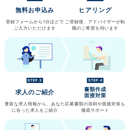
無料お申込み
ヒアリング
登録フォームから
1分ほどで
ご登録後、
アドバイザーが転
ご入力
いただけます
職の
ご希望を伺います
STEP.3
STEP.4
書類作成
求人のご紹介
面接対策
豊富な求人情報から、
あなた
応募書類の
添削や面接対策も
に合った求人を
ご紹介
徹底サポート