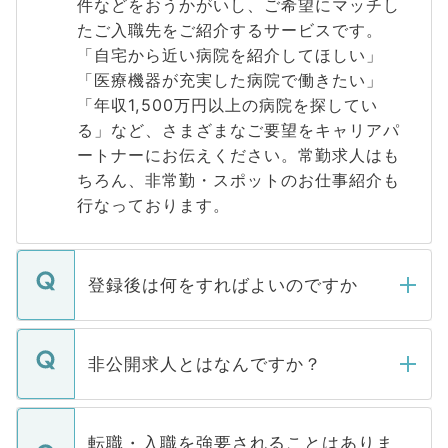
件などをおうかがいし、ご希望にマッチし
たご入職先をご紹介するサービスです。
「自宅から近い病院を紹介してほしい」
「医療機器が充実した病院で働きたい」
「年収1,500万円以上の病院を探してい
る」など、さまざまなご要望をキャリアパ
ートナーにお伝えください。常勤求人はも
ちろん、非常勤・スポットのお仕事紹介も
行なっております。
登録後は何をすればよいのですか
ご登録いただきましたら、弊社担当者がご
登録内容を確認し、その後メールもしくは
非公開求人とはなんですか？
お電話にて次のステップのご案内をいたし
ます。通常、5営業日以内にはご連絡をせて
マイナビDOCTORで取り扱っている求人の
いただきますので、しばらくお待ちくださ
うち約3割は、Webサイトからご覧いただ
転職・入職を強要されることはありま