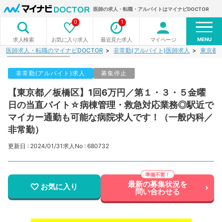
医師の求人・転職・アルバイトはマイナビDOCTOR
0
1
MENU
お気に入り求人
最近見た求人
マイページ
求人検索
医師求人・転職のマイナビDOCTOR
非常勤(アルバイト)医師求人
東京都
非常勤(アルバイト)求人
募集停止
【東京都／板橋区】1回6万円／第１・３・５金曜
日の当直バイト☆病棟管理・救急対応業務◎駅近で
マイカー通勤も可能な病院求人です！（一般内科／
非常勤）
更新日 : 2024/01/31
求人No : 680732
最新の募集状況を
お気に入り
問い合わせる