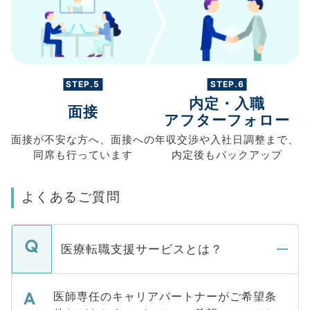
STEP.5
STEP.6
内定・入職
面接
アフターフォロー
面接が不安な方へ、
面接への
年収交渉や
入社日調整まで、
同席も
行っています
内定後もバックアップ
よくあるご質問
医療転職支援サービスとは？
医師専任のキャリアパートナーがご希望条