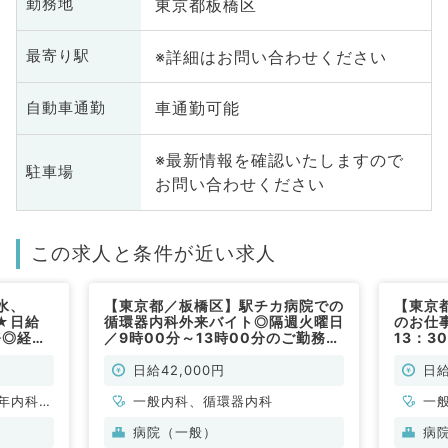
東京都板橋区
勤務地
※詳細はお問い合わせください
最寄り駅
車通勤可能
自動車通勤
※最新情報を確認いたしますので
駐車場
お問い合わせください
この求人と条件が近い求人
水、
【東京都／板橋区】駅チカ病院での
【東京
★日給
循環器内科外来バイト◎隔週火曜日
のお仕
務◎経験
／9時00分～13時00分のご勤務／
13：3
コマ4,2万円◎マイカーでのご通勤
円／高
も可能です！（循環器内科系／非常
迎（一
日給42,000円
日給
勤）
勤）
年内科、
一般内科、循環器内科
一
病院（一般）
病