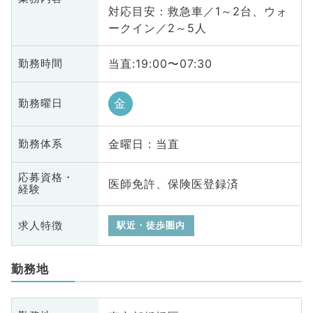
対応目安：救急車／1～2台、ウォ
ークイン／2～5人
当直:19:00〜07:30
勤務時間
金
勤務曜日
金曜日 : 当直
勤務体系
応募資格・
医師免許、保険医登録済
経験
求人特徴
駅近・徒歩圏内
勤務地