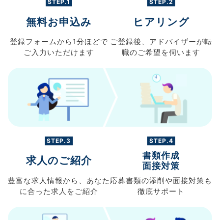
STEP.1
STEP.2
無料お申込み
ヒアリング
登録フォームから
1分ほどで
ご登録後、
アドバイザーが転
ご入力
いただけます
職の
ご希望を伺います
STEP.3
STEP.4
書類作成
求人のご紹介
面接対策
豊富な求人情報から、
あなた
応募書類の
添削や面接対策も
に合った求人を
ご紹介
徹底サポート