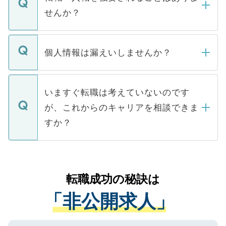
い。
けない「非公開求人」です。非公開求人は
せんか？
下記の理由によって、一般には公開してい
ません。
転職・入職を強要することは一切ありませ
ん。また、仮に応募先から内定をいただい
個人情報は漏えいしませんか？
■応募殺到を避けるため 人気のある医療機
たとしても、ご本人が納得しない限り、内
関を公にしてしまうと、応募が殺到する場
定を承諾する必要はありません。内定先へ
個人情報が漏えいすることはありませんの
合があります。 選考を効率よく行うため
の辞退の連絡はキャリアパートナーが行い
で、ご安心ください。当サイトからの登録
いますぐ転職は考えていないのです
に、医療機関が求める条件に合った人材の
ますので、ご安心ください。
などで収集したご登録者様の個人情報は、
が、これからのキャリアを相談できま
みを人材紹介会社に依頼するケースが増え
ご本人のキャリアアップおよび転職活動の
ています。
すか？
支援を目的に使用いたします。お預かりし
ているすべての個人データはご本人の許可
お気軽にご相談ください。先生専任のキャ
なく、医療機関側に開示したり、第三者に
リアパートナーが将来のご希望などをおう
提供することは一切ありません。また弊社
かがいして、現在の医療機関の状況や紹介
転職成功の秘訣は
は、個人情報の取り扱いについての厳密な
経験をまじえながら、適切なアドバイスを
管理基準を満たした事業者のみに付与され
「非公開求人」
させていただきます。すぐにご転職をされ
る、プライバシーマークを取得済みです。
ない方には、長期的なサポートが可能です
ご登録いただいた個人情報は、SSL（デー
ので、まずはご登録ください。