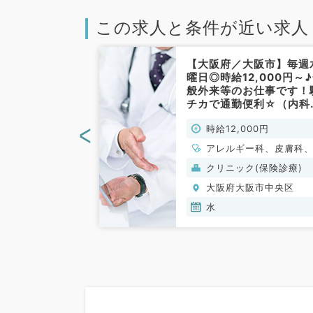
この求人と条件が近い求人
阪市】週1回
【大阪府／大阪市】毎週
・1コマ
曜日◎時給12,000円～
円／健診のお仕事
般外来等のお仕事です！
・人間ドック／
チカで通勤便利☆（内科
皮膚科／非常勤）
<
50円
時給12,000円
、健診・人間ドッ
アレルギー科、皮膚科
般内科
(保険診療)
クリニック(保険診療)
阪市中央区
大阪府大阪市中央区
水