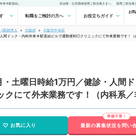
【大阪府／大阪市】毎週月・土曜日時給1万円／健診・人間ドック・内科外来☆駅直結ビルで通勤便利◎クリニックにて外来業務です！（内科系／非常勤）非常勤(アルバイト)の求人｜医師の求人・転職・アルバイトは【マイナビDOCTOR】
自治体・公共団体採用ご担当者さまへ
採用ご担当者
お気
す
転職をご検討の方へ
お役立ちガイド
ト)医師求人
大阪府
大阪市中央区
・人間ドック・内科外来☆駅直結ビルで通勤便利◎クリニックにて外来業務です！（
月・土曜日時給1万円／健診・人間
ックにて外来業務です！（内科系／
お気に入り
最新の募集状況を問い