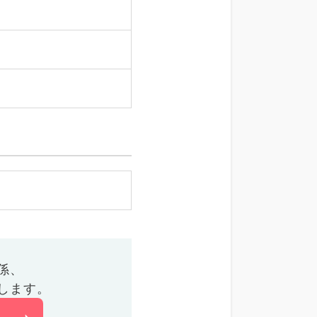
係、
します。