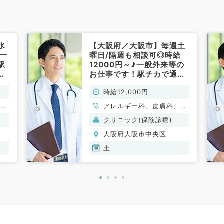
水
【大阪府／大阪市】毎週土
♪一
曜日/隔週も相談可◎時給
駅
12000円～♪一般外来等の
・
お仕事です！駅チカで通勤
便利☆（内科・皮膚科／非
時給12,000円
常勤）
、一
アレルギー科、皮膚科、一
般内科
クリニック(保険診療)
大阪府大阪市中央区
土