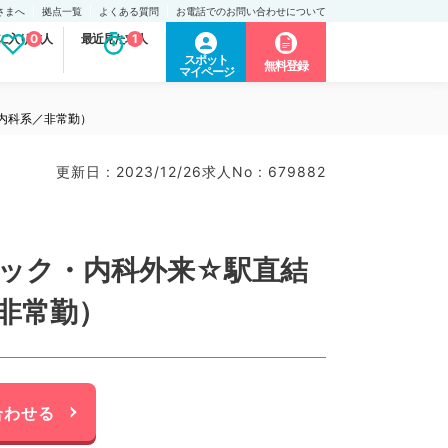
さまへ
拠点一覧
よくある質問
お電話でのお問い合わせについて
に入り求人
0
最近見た求人
1
スポット
無料登録
マイページ
内科系／非常勤）
更新日 : 2023/12/26
求人No : 679882
ドック・内科外来☆駅直結
非常勤）
合わせる