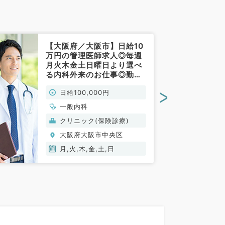
【大阪府／大阪市】日給10
万円の管理医師求人◎毎週
月火木金土日曜日より選べ
る内科外来のお仕事◎勤務
時間のご相談も可能です
>
日給100,000円
（一般内科／非常勤）
一般内科
クリニック(保険診療)
大阪府大阪市中央区
月,火,木,金,土,日