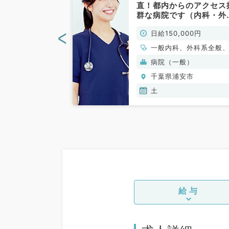
時30分明けの
直！都内からのアクセス
回42,000円
群な病院です（内科・外
ティブあり！安
／非常勤）
<
00円
日給150,000円
務いただけるグ
です（一般内科
一般内科、外科系全般
般外科
養）
病院（一般）
安市
千葉県浦安市
土
給与