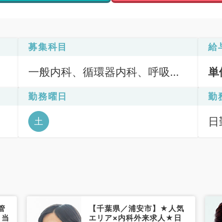
募集科目
給
一般内科、循環器内科、呼吸器
単
内科、消化器内科、内分泌・代
勤務曜日
勤
謝内科、腎臓内科
ッ
日
土
管
【千葉県／浦安市】★人気
日当
エリア×内科外来求人★日