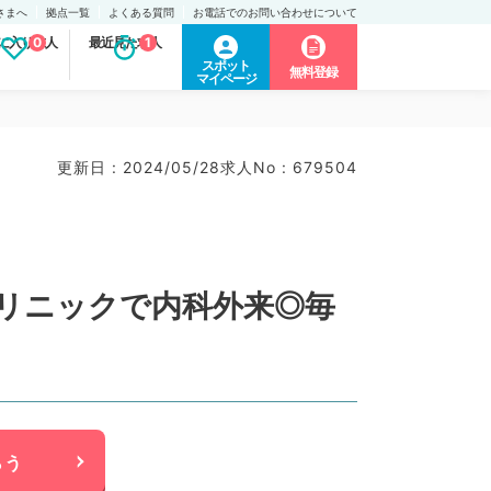
さまへ
拠点一覧
よくある質問
お電話でのお問い合わせについて
に入り求人
0
最近見た求人
1
スポット
無料登録
マイページ
更新日 : 2024/05/28
求人No : 679504
リニックで内科外来◎毎
らう