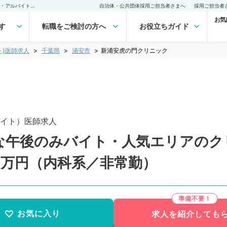
新浦安虎の門クリニック(非常勤(アルバイト))の求人｜医師の求人・転職・アルバイトは【マイナビDOCTOR】
自治体・公共団体採用ご担当者さまへ
採用ご担当者
お気
す
転職をご検討の方へ
お役立ちガイド
ト)医師求人
千葉県
浦安市
新浦安虎の門クリニック
イト）医師求人
な午後のみバイト・人気エリアのク
6万円（内科系／非常勤）
お気に入り
求人を紹介しても