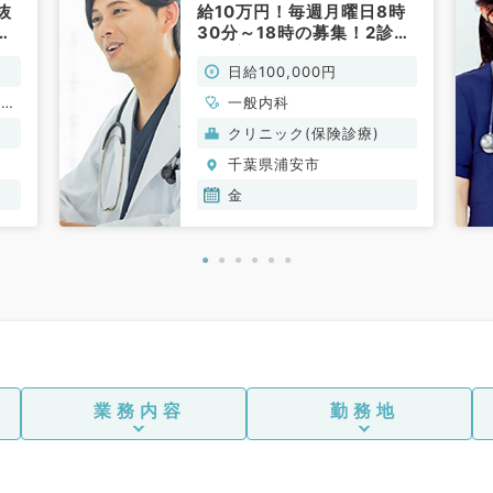
抜
給10万円！毎週月曜日8時
科
30分～18時の募集！2診制
で安心してご勤務いただけ
日給100,000円
ます！（一般内科／非常
勤）
、一
一般内科
クリニック(保険診療)
千葉県浦安市
金
業務内容
勤務地