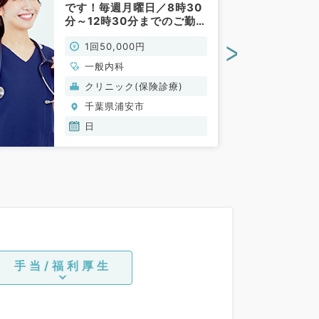
です！毎週月曜日／8時30
分～12時30分までのご勤
務！2診制で安心してご勤
>
1回50,000円
務いただけます！（一般内
科／非常勤）
一般内科
クリニック(保険診療)
千葉県浦安市
日
手当/福利厚生