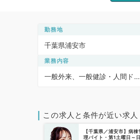
勤務地
千葉県浦安市
業務内容
一般外来、一般健診・人間ド
ク
この求人と条件が近い求人
浦安市】宿日直
【千葉県／浦安市】病棟
週月曜日／18
理バイト・第1土曜日～