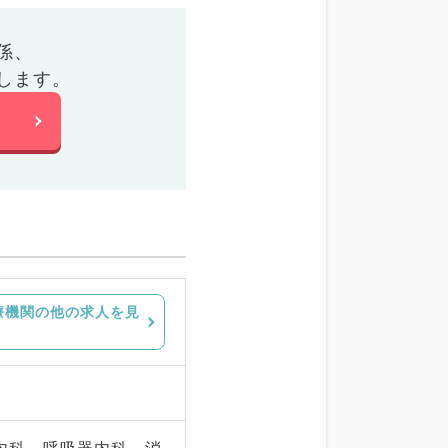
係、
します。
療機関の他の求人を見