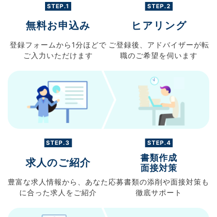
STEP.1
STEP.2
無料お申込み
ヒアリング
登録フォームから
1分ほどで
ご登録後、
アドバイザーが転
ご入力
いただけます
職の
ご希望を伺います
STEP.3
STEP.4
書類作成
求人のご紹介
面接対策
豊富な求人情報から、
あなた
応募書類の
添削や面接対策も
に合った求人を
ご紹介
徹底サポート