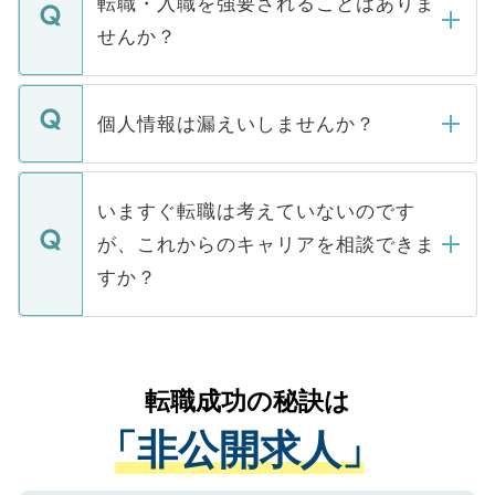
転職・入職を強要されることはありま
い。
けない「非公開求人」です。非公開求人は
せんか？
下記の理由によって、一般には公開してい
ません。
転職・入職を強要することは一切ありませ
ん。また、仮に応募先から内定をいただい
個人情報は漏えいしませんか？
■応募殺到を避けるため 人気のある医療機
たとしても、ご本人が納得しない限り、内
関を公にしてしまうと、応募が殺到する場
定を承諾する必要はありません。内定先へ
個人情報が漏えいすることはありませんの
合があります。 選考を効率よく行うため
の辞退の連絡はキャリアパートナーが行い
で、ご安心ください。当サイトからの登録
いますぐ転職は考えていないのです
に、医療機関が求める条件に合った人材の
ますので、ご安心ください。
などで収集したご登録者様の個人情報は、
が、これからのキャリアを相談できま
みを人材紹介会社に依頼するケースが増え
ご本人のキャリアアップおよび転職活動の
ています。
すか？
支援を目的に使用いたします。お預かりし
ているすべての個人データはご本人の許可
お気軽にご相談ください。先生専任のキャ
なく、医療機関側に開示したり、第三者に
リアパートナーが将来のご希望などをおう
提供することは一切ありません。また弊社
かがいして、現在の医療機関の状況や紹介
転職成功の秘訣は
は、個人情報の取り扱いについての厳密な
経験をまじえながら、適切なアドバイスを
管理基準を満たした事業者のみに付与され
「非公開求人」
させていただきます。すぐにご転職をされ
る、プライバシーマークを取得済みです。
ない方には、長期的なサポートが可能です
ご登録いただいた個人情報は、SSL（デー