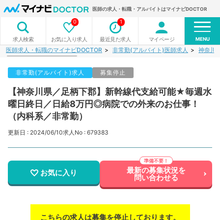
医師の求人・転職・アルバイトはマイナビDOCTOR
0
1
MENU
お気に入り求人
最近見た求人
マイページ
求人検索
医師求人・転職のマイナビDOCTOR
非常勤(アルバイト)医師求人
神奈川
非常勤(アルバイト)求人
募集停止
【神奈川県／足柄下郡】新幹線代支給可能★毎週水
曜日終日／日給8万円◎病院での外来のお仕事！
（内科系／非常勤）
更新日 : 2024/06/10
求人No : 679383
最新の募集状況を
お気に入り
問い合わせる
こちらの求人は募集を停止しております。