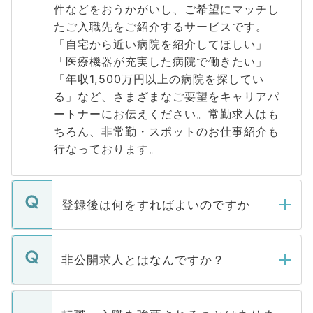
件などをおうかがいし、ご希望にマッチし
たご入職先をご紹介するサービスです。
「自宅から近い病院を紹介してほしい」
「医療機器が充実した病院で働きたい」
「年収1,500万円以上の病院を探してい
る」など、さまざまなご要望をキャリアパ
ートナーにお伝えください。常勤求人はも
ちろん、非常勤・スポットのお仕事紹介も
行なっております。
登録後は何をすればよいのですか
ご登録いただきましたら、弊社担当者がご
登録内容を確認し、その後メールもしくは
非公開求人とはなんですか？
お電話にて次のステップのご案内をいたし
ます。通常、5営業日以内にはご連絡をせて
マイナビDOCTORで取り扱っている求人の
いただきますので、しばらくお待ちくださ
うち約3割は、Webサイトからご覧いただ