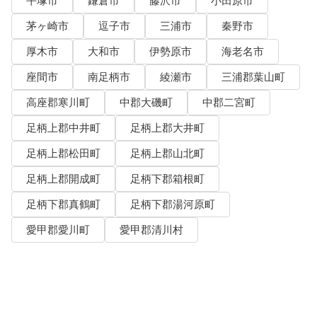
平塚市
鎌倉市
藤沢市
小田原市
茅ヶ崎市
逗子市
三浦市
秦野市
厚木市
大和市
伊勢原市
海老名市
座間市
南足柄市
綾瀬市
三浦郡葉山町
高座郡寒川町
中郡大磯町
中郡二宮町
足柄上郡中井町
足柄上郡大井町
足柄上郡松田町
足柄上郡山北町
足柄上郡開成町
足柄下郡箱根町
足柄下郡真鶴町
足柄下郡湯河原町
愛甲郡愛川町
愛甲郡清川村