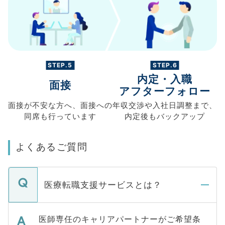
STEP.5
STEP.6
内定・入職
面接
アフターフォロー
面接が不安な方へ、
面接への
年収交渉や
入社日調整まで、
同席も
行っています
内定後もバックアップ
よくあるご質問
医療転職支援サービスとは？
医師専任のキャリアパートナーがご希望条