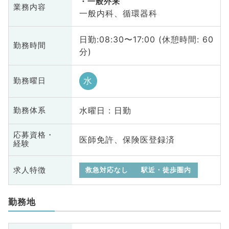
一般外来
業務内容
一般内科、循環器科
日勤:08:30〜17:00 (休憩時間: 60
勤務時間
分)
水
勤務曜日
水曜日 : 日勤
勤務体系
応募資格・
医師免許、保険医登録済
経験
求人特徴
救急対応なし
駅近・徒歩圏内
勤務地