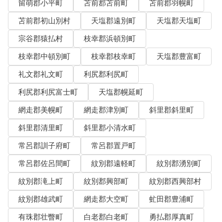
留萌郡小平町
苫前郡苫前町
苫前郡羽幌町
苫前郡初山別村
天塩郡遠別町
天塩郡天塩町
宗谷郡猿払村
枝幸郡浜頓別町
枝幸郡中頓別町
枝幸郡枝幸町
天塩郡豊富町
礼文郡礼文町
利尻郡利尻町
利尻郡利尻富士町
天塩郡幌延町
網走郡美幌町
網走郡津別町
斜里郡斜里町
斜里郡清里町
斜里郡小清水町
常呂郡訓子府町
常呂郡置戸町
常呂郡佐呂間町
紋別郡遠軽町
紋別郡湧別町
紋別郡滝上町
紋別郡興部町
紋別郡西興部村
紋別郡雄武町
網走郡大空町
虻田郡豊浦町
有珠郡壮瞥町
白老郡白老町
勇払郡厚真町