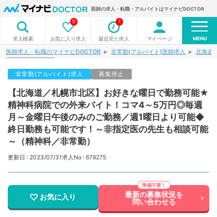
医師の求人・転職・アルバイトはマイナビDOCTOR
0
1
MENU
お気に入り求人
最近見た求人
マイページ
求人検索
医師求人・転職のマイナビDOCTOR
非常勤(アルバイト)医師求人
北海道
非常勤(アルバイト)求人
募集停止
【北海道／札幌市北区】お好きな曜日で勤務可能★
精神科病院での外来バイト！コマ4～5万円◎毎週
月～金曜日午後のみのご勤務／週1曜日より可能◆
終日勤務も可能です！～非指定医の先生も相談可能
～（精神科／非常勤）
更新日 : 2023/07/31
求人No : 679275
最新の募集状況を
お気に入り
問い合わせる