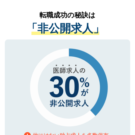
リアパートナーが将来のご希望などをおう
提供することは一切ありません。また弊社
かがいして、現在の医療機関の状況や紹介
転職成功の秘訣は
は、個人情報の取り扱いについての厳密な
経験をまじえながら、適切なアドバイスを
管理基準を満たした事業者のみに付与され
「非公開求人」
させていただきます。すぐにご転職をされ
る、プライバシーマークを取得済みです。
ない方には、長期的なサポートが可能です
ご登録いただいた個人情報は、SSL（デー
ので、まずはご登録ください。
タ暗号化）によって保護されていますの
で、機密保持に関してもご安心ください。