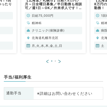
内！1回
【北海道／札幌市】日給7.5万円／
【北海
ゆったり
月～日全曜日募集／半日勤務も相談
8万円
可／週1日～OK／外来求人です！
勤務！
駅チカでアクセス抜群◎（精神科／
非常勤）
日給75,000円
1回
精神科
精
クリニック(保険診療)
病
北海道札幌市北区
北
月,火,水,木,金,土,日
土
<
>
手当/福利厚生
※詳細はお問い合わせください
通勤手当