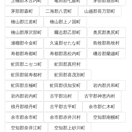
上磯郡木古内町
亀田郡七飯町
茅部郡鹿部町
茅部郡森町
二海郡八雲町
山越郡長万部町
檜山郡江差町
檜山郡上ノ国町
檜山郡厚沢部町
爾志郡乙部町
奥尻郡奥尻町
瀬棚郡今金町
久遠郡せたな町
島牧郡島牧村
寿都郡寿都町
寿都郡黒松内町
磯谷郡蘭越町
虻田郡ニセコ町
虻田郡真狩村
虻田郡留寿都村
虻田郡喜茂別町
虻田郡京極町
虻田郡倶知安町
岩内郡共和町
岩内郡岩内町
古宇郡泊村
古宇郡神恵内村
積丹郡積丹町
古平郡古平町
余市郡仁木町
余市郡余市町
余市郡赤井川村
空知郡南幌町
空知郡奈井江町
空知郡上砂川町