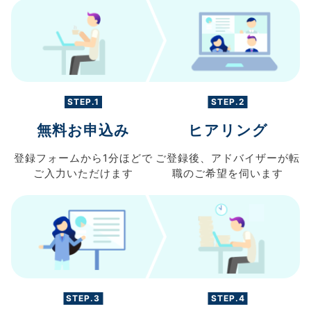
STEP.1
STEP.2
無料お申込み
ヒアリング
登録フォームから
1分ほどで
ご登録後、
アドバイザーが転
ご入力
いただけます
職の
ご希望を伺います
STEP.3
STEP.4