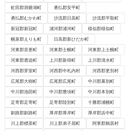
虻田郡洞爺湖町
勇払郡安平町
勇払郡むかわ町
沙流郡日高町
沙流郡平取町
新冠郡新冠町
浦河郡浦河町
様似郡様似町
幌泉郡えりも町
日高郡新ひだか町
河東郡音更町
河東郡士幌町
河東郡上士幌町
河東郡鹿追町
上川郡新得町
上川郡清水町
河西郡芽室町
河西郡中札内村
河西郡更別村
広尾郡大樹町
広尾郡広尾町
中川郡幕別町
中川郡池田町
中川郡豊頃町
中川郡本別町
足寄郡足寄町
足寄郡陸別町
十勝郡浦幌町
釧路郡釧路町
厚岸郡厚岸町
厚岸郡浜中町
川上郡標茶町
川上郡弟子屈町
阿寒郡鶴居村