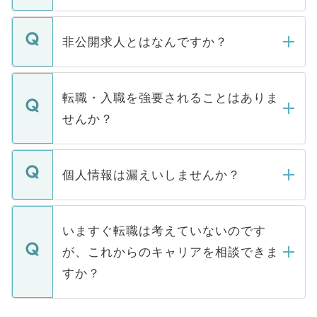
ご登録いただきましたら、弊社担当者がご
登録内容を確認し、その後メールもしくは
非公開求人とはなんですか？
お電話にて次のステップのご案内をいたし
ます。通常、5営業日以内にはご連絡をせて
マイナビDOCTORで取り扱っている求人の
いただきますので、しばらくお待ちくださ
うち約3割は、Webサイトからご覧いただ
転職・入職を強要されることはありま
い。
けない「非公開求人」です。非公開求人は
せんか？
下記の理由によって、一般には公開してい
ません。
転職・入職を強要することは一切ありませ
ん。また、仮に応募先から内定をいただい
個人情報は漏えいしませんか？
■応募殺到を避けるため 人気のある医療機
たとしても、ご本人が納得しない限り、内
関を公にしてしまうと、応募が殺到する場
定を承諾する必要はありません。内定先へ
個人情報が漏えいすることはありませんの
合があります。 選考を効率よく行うため
の辞退の連絡はキャリアパートナーが行い
で、ご安心ください。当サイトからの登録
いますぐ転職は考えていないのです
に、医療機関が求める条件に合った人材の
ますので、ご安心ください。
などで収集したご登録者様の個人情報は、
が、これからのキャリアを相談できま
みを人材紹介会社に依頼するケースが増え
ご本人のキャリアアップおよび転職活動の
ています。
すか？
支援を目的に使用いたします。お預かりし
ているすべての個人データはご本人の許可
お気軽にご相談ください。先生専任のキャ
なく、医療機関側に開示したり、第三者に