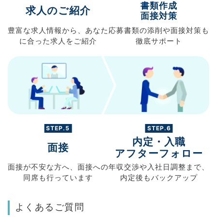
書類作成
求人のご紹介
面接対策
豊富な求人情報から、
あなた
応募書類の
添削や面接対策も
に合った求人を
ご紹介
徹底サポート
STEP.5
STEP.6
内定・入職
面接
アフターフォロー
面接が不安な方へ、
面接への
年収交渉や
入社日調整まで、
同席も
行っています
内定後もバックアップ
よくあるご質問