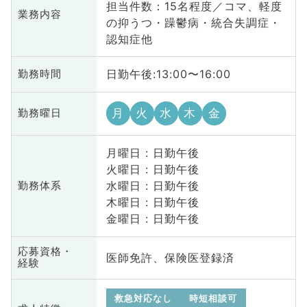
担当件数：15名程度／コマ、軽度
業務内容
の抑うつ・躁鬱病・統合失調症・
認知症他
日勤午後:13:00〜16:00
勤務時間
月
火
水
木
金
勤務曜日
月曜日 : 日勤午後
火曜日 : 日勤午後
水曜日 : 日勤午後
勤務体系
木曜日 : 日勤午後
金曜日 : 日勤午後
応募資格・
医師免許、保険医登録済
経験
救急対応なし
時短相談可