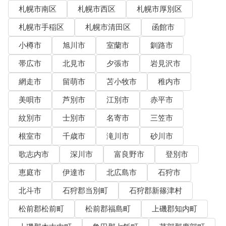
札幌市南区
札幌市西区
札幌市厚別区
札幌市手稲区
札幌市清田区
函館市
小樽市
旭川市
室蘭市
釧路市
帯広市
北見市
夕張市
岩見沢市
網走市
留萌市
苫小牧市
稚内市
美唄市
芦別市
江別市
赤平市
紋別市
士別市
名寄市
三笠市
根室市
千歳市
滝川市
砂川市
歌志内市
深川市
富良野市
登別市
恵庭市
伊達市
北広島市
石狩市
北斗市
石狩郡当別町
石狩郡新篠津村
松前郡松前町
松前郡福島町
上磯郡知内町