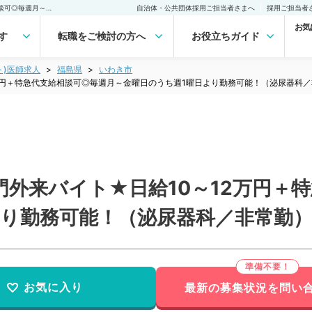
【福島県／いわき市】専門外来バイト★日給10～12万円＋特急代支給相談可◎毎週月～金曜日のうち週1曜日より勤務可能！（泌尿器科／非常勤）非常勤(アルバイト)の求人｜医師の求人・転職・アルバイトは【マイナビDOCTOR】
自治体・公共団体採用ご担当者さまへ
採用ご担当者
お気
す
転職をご検討の方へ
お役立ちガイド
ト)医師求人
福島県
いわき市
万円＋特急代支給相談可◎毎週月～金曜日のうち週1曜日より勤務可能！（泌尿器科
外来バイト★日給10～12万円＋
より勤務可能！（泌尿器科／非常勤
お気に入り
最新の募集状況を問い