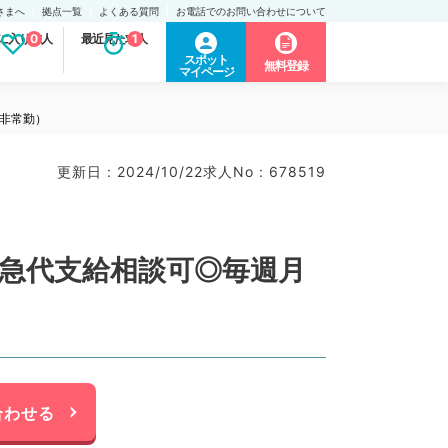
さまへ
拠点一覧
よくある質問
お電話でのお問い合わせについて
に入り求人
0
最近見た求人
1
スポット
無料登録
マイページ
／非常勤）
更新日 : 2024/10/22
求人No : 678519
特急代支給相談可◎毎週月
）
合わせる