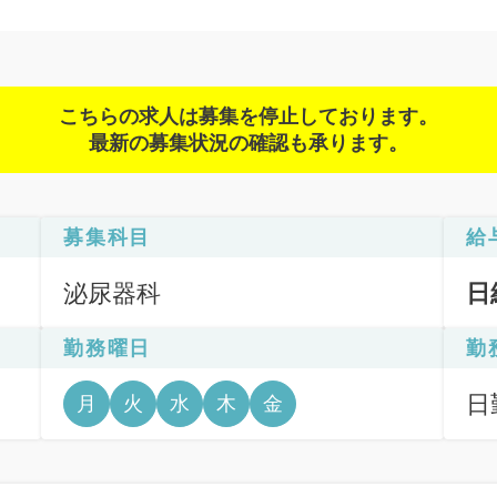
こちらの求人は募集を停止しております。
最新の募集状況の確認も承ります。
募集科目
給
泌尿器科
日
勤務曜日
勤
日
月
火
水
木
金
6