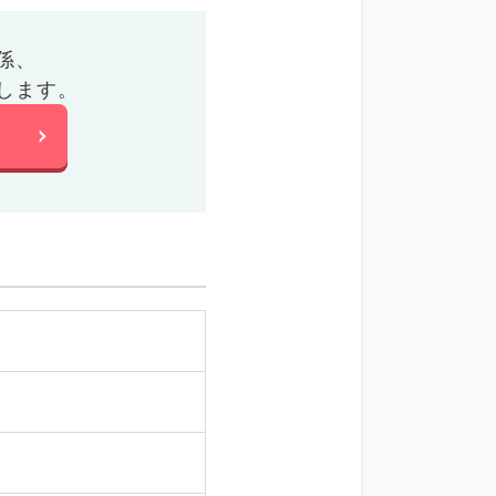
係、
します。