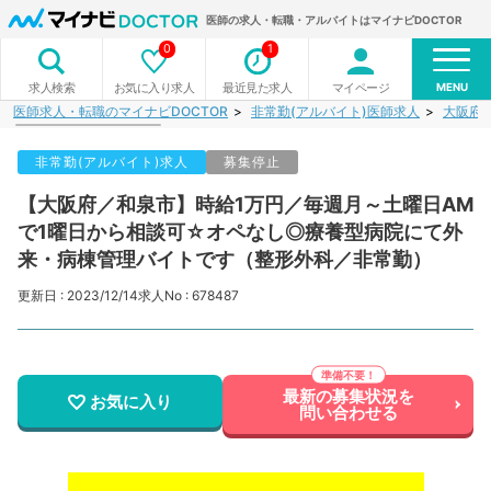
医師の求人・転職・アルバイトはマイナビDOCTOR
0
1
MENU
お気に入り求人
最近見た求人
マイページ
求人検索
医師求人・転職のマイナビDOCTOR
非常勤(アルバイト)医師求人
大阪府
非常勤(アルバイト)求人
募集停止
【大阪府／和泉市】時給1万円／毎週月～土曜日AM
で1曜日から相談可☆オペなし◎療養型病院にて外
来・病棟管理バイトです（整形外科／非常勤）
更新日 : 2023/12/14
求人No : 678487
最新の募集状況を
お気に入り
問い合わせる