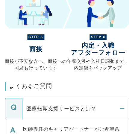
STEP.5
STEP.6
内定・入職
面接
アフターフォロー
面接が不安な方へ、
面接への
年収交渉や
入社日調整まで、
同席も
行っています
内定後もバックアップ
よくあるご質問
医療転職支援サービスとは？
医師専任のキャリアパートナーがご希望条