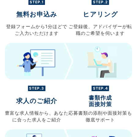
STEP.1
STEP.2
無料お申込み
ヒアリング
登録フォームから
1分ほどで
ご登録後、
アドバイザーが転
ご入力
いただけます
職の
ご希望を伺います
STEP.3
STEP.4
書類作成
求人のご紹介
面接対策
豊富な求人情報から、
あなた
応募書類の
添削や面接対策も
に合った求人を
ご紹介
徹底サポート