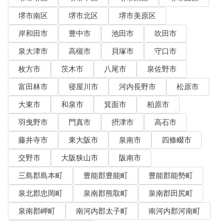
堺市南区
堺市北区
堺市美原区
岸和田市
豊中市
池田市
吹田市
泉大津市
高槻市
貝塚市
守口市
枚方市
茨木市
八尾市
泉佐野市
富田林市
寝屋川市
河内長野市
松原市
大東市
和泉市
箕面市
柏原市
羽曳野市
門真市
摂津市
高石市
藤井寺市
東大阪市
泉南市
四條畷市
交野市
大阪狭山市
阪南市
三島郡島本町
豊能郡豊能町
豊能郡能勢町
泉北郡忠岡町
泉南郡熊取町
泉南郡田尻町
泉南郡岬町
南河内郡太子町
南河内郡河南町