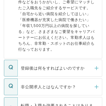
件などをおうかがいし、ご希望にマッチし
たご入職先をご紹介するサービスです。
「自宅から近い病院を紹介してほしい」
「医療機器が充実した病院で働きたい」
「年収1,500万円以上の病院を探してい
る」など、さまざまなご要望をキャリアパ
ートナーにお伝えください。常勤求人はも
ちろん、非常勤・スポットのお仕事紹介も
行なっております。
登録後は何をすればよいのですか
ご登録いただきましたら、弊社担当者がご
登録内容を確認し、その後メールもしくは
非公開求人とはなんですか？
お電話にて次のステップのご案内をいたし
ます。通常、5営業日以内にはご連絡をせて
マイナビDOCTORで取り扱っている求人の
いただきますので、しばらくお待ちくださ
うち約3割は、Webサイトからご覧いただ
転職・入職を強要されることはありま