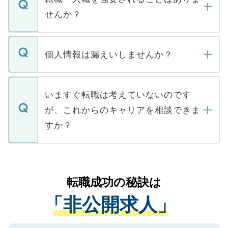
い。
けない「非公開求人」です。非公開求人は
せんか？
下記の理由によって、一般には公開してい
ません。
転職・入職を強要することは一切ありませ
ん。また、仮に応募先から内定をいただい
個人情報は漏えいしませんか？
■応募殺到を避けるため 人気のある医療機
たとしても、ご本人が納得しない限り、内
関を公にしてしまうと、応募が殺到する場
定を承諾する必要はありません。内定先へ
個人情報が漏えいすることはありませんの
合があります。 選考を効率よく行うため
の辞退の連絡はキャリアパートナーが行い
で、ご安心ください。当サイトからの登録
いますぐ転職は考えていないのです
に、医療機関が求める条件に合った人材の
ますので、ご安心ください。
などで収集したご登録者様の個人情報は、
が、これからのキャリアを相談できま
みを人材紹介会社に依頼するケースが増え
ご本人のキャリアアップおよび転職活動の
ています。
すか？
支援を目的に使用いたします。お預かりし
ているすべての個人データはご本人の許可
お気軽にご相談ください。先生専任のキャ
なく、医療機関側に開示したり、第三者に
リアパートナーが将来のご希望などをおう
提供することは一切ありません。また弊社
かがいして、現在の医療機関の状況や紹介
転職成功の秘訣は
は、個人情報の取り扱いについての厳密な
経験をまじえながら、適切なアドバイスを
管理基準を満たした事業者のみに付与され
「非公開求人」
させていただきます。すぐにご転職をされ
る、プライバシーマークを取得済みです。
ない方には、長期的なサポートが可能です
ご登録いただいた個人情報は、SSL（デー
ので、まずはご登録ください。