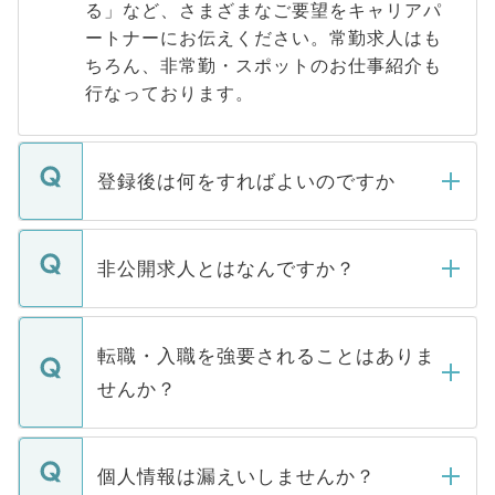
る」など、さまざまなご要望をキャリアパ
ートナーにお伝えください。常勤求人はも
ちろん、非常勤・スポットのお仕事紹介も
行なっております。
登録後は何をすればよいのですか
ご登録いただきましたら、弊社担当者がご
登録内容を確認し、その後メールもしくは
非公開求人とはなんですか？
お電話にて次のステップのご案内をいたし
ます。通常、5営業日以内にはご連絡をせて
マイナビDOCTORで取り扱っている求人の
いただきますので、しばらくお待ちくださ
うち約3割は、Webサイトからご覧いただ
転職・入職を強要されることはありま
い。
けない「非公開求人」です。非公開求人は
せんか？
下記の理由によって、一般には公開してい
ません。
転職・入職を強要することは一切ありませ
ん。また、仮に応募先から内定をいただい
個人情報は漏えいしませんか？
■応募殺到を避けるため 人気のある医療機