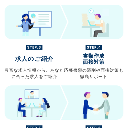
STEP.3
STEP.4
書類作成
求人のご紹介
面接対策
豊富な求人情報から、
あなた
応募書類の
添削や面接対策も
に合った求人を
ご紹介
徹底サポート
STEP.5
STEP.6