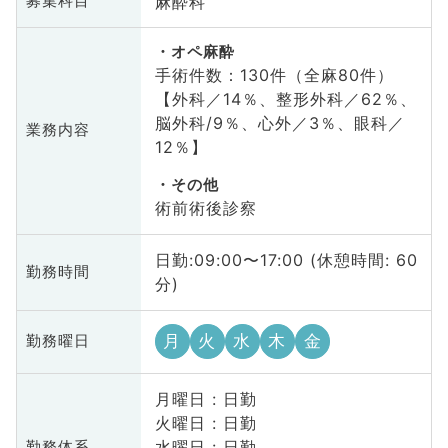
麻酔科
募集科目
オペ麻酔
手術件数：130件（全麻80件）
【外科／14％、整形外科／62％、
脳外科/9％、心外／3％、眼科／
業務内容
12％】
その他
術前術後診察
日勤:09:00〜17:00 (休憩時間: 60
勤務時間
分)
月
火
水
木
金
勤務曜日
月曜日 : 日勤
火曜日 : 日勤
水曜日 : 日勤
勤務体系