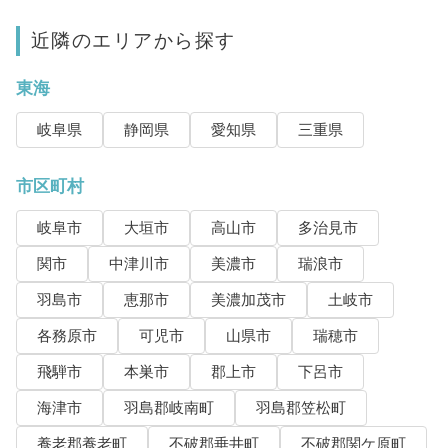
近隣のエリアから探す
東海
岐阜県
静岡県
愛知県
三重県
市区町村
岐阜市
大垣市
高山市
多治見市
関市
中津川市
美濃市
瑞浪市
羽島市
恵那市
美濃加茂市
土岐市
各務原市
可児市
山県市
瑞穂市
飛騨市
本巣市
郡上市
下呂市
海津市
羽島郡岐南町
羽島郡笠松町
養老郡養老町
不破郡垂井町
不破郡関ケ原町