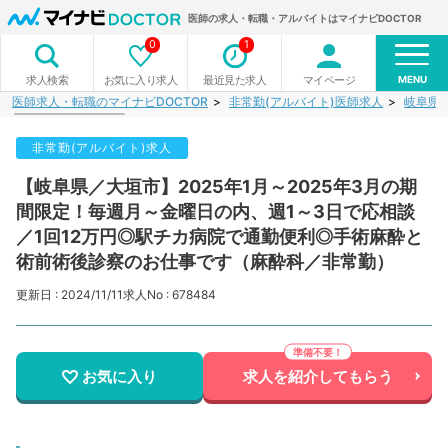
医師の求人・転職・アルバイトはマイナビDOCTOR
0
1
MENU
お気に入り求人
最近見た求人
マイページ
求人検索
医師求人・転職のマイナビDOCTOR
非常勤(アルバイト)医師求人
岐阜県
非常勤(アルバイト)求人
【岐阜県／大垣市】2025年1月～2025年3月の期
間限定！毎週月～金曜日の内、週1～3日で応相談
／1回12万円◎駅チカ病院で通勤便利◎手術麻酔と
術前術後診察のお仕事です（麻酔科／非常勤）
更新日 : 2024/11/11
求人No : 678484
お気に入り
求人を紹介してもらう