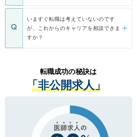
たとしても、ご本人が納得しない限り、内
関を公にしてしまうと、応募が殺到する場
定を承諾する必要はありません。内定先へ
個人情報が漏えいすることはありませんの
合があります。 選考を効率よく行うため
の辞退の連絡はキャリアパートナーが行い
で、ご安心ください。当サイトからの登録
いますぐ転職は考えていないのです
に、医療機関が求める条件に合った人材の
ますので、ご安心ください。
などで収集したご登録者様の個人情報は、
が、これからのキャリアを相談できま
みを人材紹介会社に依頼するケースが増え
ご本人のキャリアアップおよび転職活動の
ています。
すか？
支援を目的に使用いたします。お預かりし
ているすべての個人データはご本人の許可
お気軽にご相談ください。先生専任のキャ
なく、医療機関側に開示したり、第三者に
リアパートナーが将来のご希望などをおう
提供することは一切ありません。また弊社
かがいして、現在の医療機関の状況や紹介
転職成功の秘訣は
は、個人情報の取り扱いについての厳密な
経験をまじえながら、適切なアドバイスを
管理基準を満たした事業者のみに付与され
「非公開求人」
させていただきます。すぐにご転職をされ
る、プライバシーマークを取得済みです。
ない方には、長期的なサポートが可能です
ご登録いただいた個人情報は、SSL（デー
ので、まずはご登録ください。
タ暗号化）によって保護されていますの
で、機密保持に関してもご安心ください。