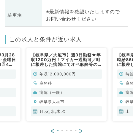
※最新情報を確認いたしますので
駐車場
お問い合わせください
この求人と条件が近い求人
3月28
【岐阜県／大垣市】週3日勤務★年
【岐阜
～金曜日
収1200万円！マイカー通勤可／町
時給8
1回4万
に根差した病院にてオペ麻酔等のお
に根差
◎手術麻
仕事です(麻酔科／非常勤)
仕事で
事です
年収12,000,000円
時給
麻酔科
麻
病院（一般）
病
岐阜県大垣市
岐
月,火,水,木,金
土
<
>