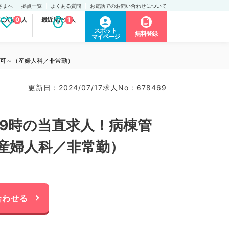
さまへ
拠点一覧
よくある質問
お電話でのお問い合わせについて
に入り求人
0
最近見た求人
1
スポット
無料登録
マイページ
勤可～（産婦人科／非常勤）
更新日 : 2024/07/17
求人No : 678469
翌9時の当直求人！病棟管
産婦人科／非常勤）
合わせる