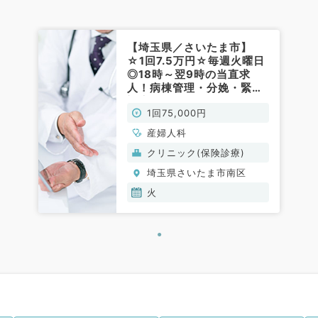
【埼玉県／さいたま市】
☆1回7.5万円☆毎週火曜日
◎18時～翌9時の当直求
人！病棟管理・分娩・緊急
対応をお任せします！～マ
1回75,000円
イカー通勤可～（産婦人科
／非常勤）
産婦人科
クリニック(保険診療)
埼玉県さいたま市南区
火