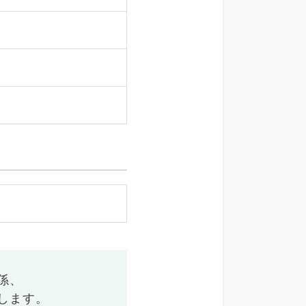
係、
します。