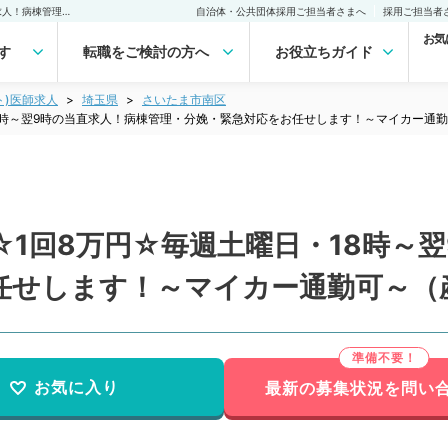
【埼玉県／さいたま市】☆1回8万円☆毎週土曜日・18時～翌9時の当直求人！病棟管理・分娩・緊急対応をお任せします！～マイカー通勤可～（産婦人科／非常勤）非常勤(アルバイト)の求人｜医師の求人・転職・アルバイトは【マイナビDOCTOR】
自治体・公共団体採用ご担当者さまへ
採用ご担当者
お気
す
転職をご検討の方へ
お役立ちガイド
ト)医師求人
埼玉県
さいたま市南区
8時～翌9時の当直求人！病棟管理・分娩・緊急対応をお任せします！～マイカー通
1回8万円☆毎週土曜日・18時～
任せします！～マイカー通勤可～（
お気に入り
最新の募集状況を問い