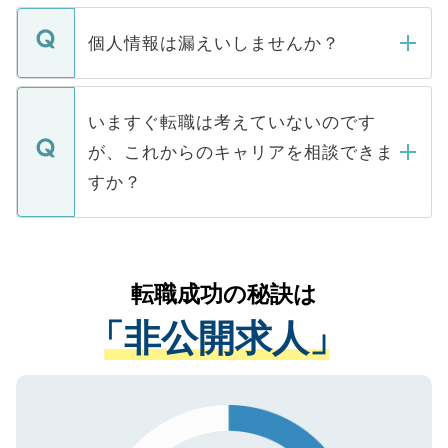
ません。
転職・入職を強要することは一切ありませ
ん。また、仮に応募先から内定をいただい
個人情報は漏えいしませんか？
■応募殺到を避けるため 人気のある医療機
たとしても、ご本人が納得しない限り、内
関を公にしてしまうと、応募が殺到する場
定を承諾する必要はありません。内定先へ
個人情報が漏えいすることはありませんの
合があります。 選考を効率よく行うため
の辞退の連絡はキャリアパートナーが行い
で、ご安心ください。当サイトからの登録
いますぐ転職は考えていないのです
に、医療機関が求める条件に合った人材の
ますので、ご安心ください。
などで収集したご登録者様の個人情報は、
が、これからのキャリアを相談できま
みを人材紹介会社に依頼するケースが増え
ご本人のキャリアアップおよび転職活動の
ています。
すか？
支援を目的に使用いたします。お預かりし
ているすべての個人データはご本人の許可
お気軽にご相談ください。先生専任のキャ
なく、医療機関側に開示したり、第三者に
リアパートナーが将来のご希望などをおう
提供することは一切ありません。また弊社
かがいして、現在の医療機関の状況や紹介
転職成功の秘訣は
は、個人情報の取り扱いについての厳密な
経験をまじえながら、適切なアドバイスを
管理基準を満たした事業者のみに付与され
「非公開求人」
させていただきます。すぐにご転職をされ
る、プライバシーマークを取得済みです。
ない方には、長期的なサポートが可能です
ご登録いただいた個人情報は、SSL（デー
ので、まずはご登録ください。
タ暗号化）によって保護されていますの
で、機密保持に関してもご安心ください。