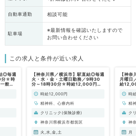
相談可能
自動車通勤
※最新情報を確認いたしますので
駐車場
お問い合わせください
この求人と条件が近い求人
結◎毎週
【神奈川県／横浜市】駅直結◎毎週
【神奈
0分☆時
火・水・金・土曜日勤務／9時30
月曜日／
／一般外
分～18時30分☆時給12,000円～
給12,
心療内科
15,000円／一般外来のお仕事です
来のお
（精神科・心療内科／非常勤）
／非常
時給12,000円
時給
精神科、心療内科
精
クリニック(保険診療)
ク
神奈川県横浜市都筑区
神
火,水,金,土
月