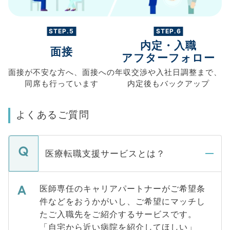
STEP.5
STEP.6
内定・入職
面接
アフターフォロー
面接が不安な方へ、
面接への
年収交渉や
入社日調整まで、
同席も
行っています
内定後もバックアップ
よくあるご質問
医療転職支援サービスとは？
医師専任のキャリアパートナーがご希望条
件などをおうかがいし、ご希望にマッチし
たご入職先をご紹介するサービスです。
「自宅から近い病院を紹介してほしい」