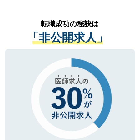
お気軽にご相談ください。先生専任のキャ
なく、医療機関側に開示したり、第三者に
リアパートナーが将来のご希望などをおう
提供することは一切ありません。また弊社
かがいして、現在の医療機関の状況や紹介
転職成功の秘訣は
は、個人情報の取り扱いについての厳密な
経験をまじえながら、適切なアドバイスを
管理基準を満たした事業者のみに付与され
「非公開求人」
させていただきます。すぐにご転職をされ
る、プライバシーマークを取得済みです。
ない方には、長期的なサポートが可能です
ご登録いただいた個人情報は、SSL（デー
ので、まずはご登録ください。
タ暗号化）によって保護されていますの
で、機密保持に関してもご安心ください。