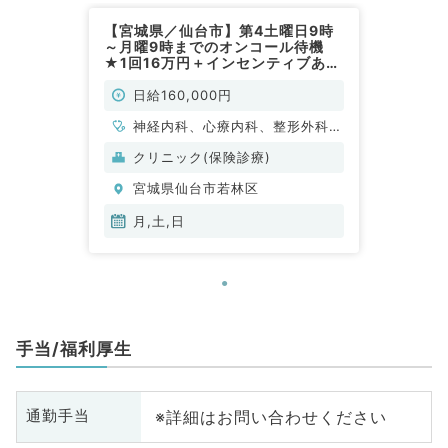
【宮城県／仙台市】第4土曜日9時
～月曜9時までのオンコール待機
★1回16万円＋インセンティブあ
り！時短勤務も可能です！（一般内
科／非常勤）
日給160,000円
神経内科、心療内科、整形外科、
形成外科、美容外科、脳神経外
クリニック(保険診療)
科、呼吸器外科、心臓血管外科、
宮城県仙台市若林区
小児外科、泌尿器科、麻酔科、緩
和ケア科、一般内科、循環器内
月,土,日
科、呼吸器内科、消化器内科、内
分泌・代謝内科、腎臓内科、老年
内科、外科系全般、一般外科、消
化器外科、乳腺外科、総合診療
科、膠原病科、スポーツ整形外
手当/福利厚生
科、大腸・肛門外科、脊髄・脊椎
外科
※詳細はお問い合わせください
通勤手当