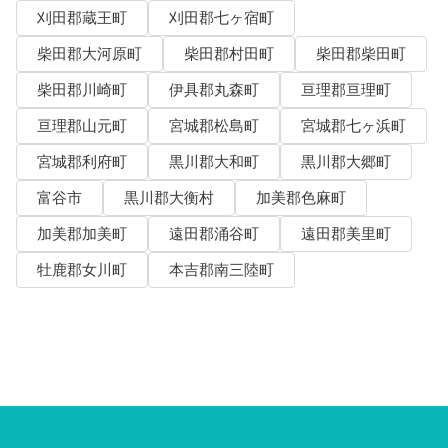
刈田郡蔵王町
刈田郡七ヶ宿町
柴田郡大河原町
柴田郡村田町
柴田郡柴田町
柴田郡川崎町
伊具郡丸森町
亘理郡亘理町
亘理郡山元町
宮城郡松島町
宮城郡七ヶ浜町
宮城郡利府町
黒川郡大和町
黒川郡大郷町
富谷市
黒川郡大衡村
加美郡色麻町
加美郡加美町
遠田郡涌谷町
遠田郡美里町
牡鹿郡女川町
本吉郡南三陸町