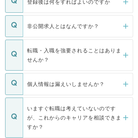
登録後は何をすればよいのですか
ご登録いただきましたら、弊社担当者がご
登録内容を確認し、その後メールもしくは
非公開求人とはなんですか？
お電話にて次のステップのご案内をいたし
ます。通常、5営業日以内にはご連絡をせて
マイナビDOCTORで取り扱っている求人の
いただきますので、しばらくお待ちくださ
うち約3割は、Webサイトからご覧いただ
転職・入職を強要されることはありま
い。
けない「非公開求人」です。非公開求人は
せんか？
下記の理由によって、一般には公開してい
ません。
転職・入職を強要することは一切ありませ
ん。また、仮に応募先から内定をいただい
個人情報は漏えいしませんか？
■応募殺到を避けるため 人気のある医療機
たとしても、ご本人が納得しない限り、内
関を公にしてしまうと、応募が殺到する場
定を承諾する必要はありません。内定先へ
個人情報が漏えいすることはありませんの
合があります。 選考を効率よく行うため
の辞退の連絡はキャリアパートナーが行い
で、ご安心ください。当サイトからの登録
いますぐ転職は考えていないのです
に、医療機関が求める条件に合った人材の
ますので、ご安心ください。
などで収集したご登録者様の個人情報は、
が、これからのキャリアを相談できま
みを人材紹介会社に依頼するケースが増え
ご本人のキャリアアップおよび転職活動の
ています。
すか？
支援を目的に使用いたします。お預かりし
ているすべての個人データはご本人の許可