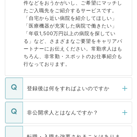
件などをおうかがいし、ご希望にマッチし
たご入職先をご紹介するサービスです。
「自宅から近い病院を紹介してほしい」
「医療機器が充実した病院で働きたい」
「年収1,500万円以上の病院を探してい
る」など、さまざまなご要望をキャリアパ
ートナーにお伝えください。常勤求人はも
ちろん、非常勤・スポットのお仕事紹介も
行なっております。
登録後は何をすればよいのですか
ご登録いただきましたら、弊社担当者がご
登録内容を確認し、その後メールもしくは
非公開求人とはなんですか？
お電話にて次のステップのご案内をいたし
ます。通常、5営業日以内にはご連絡をせて
マイナビDOCTORで取り扱っている求人の
いただきますので、しばらくお待ちくださ
うち約3割は、Webサイトからご覧いただ
転職・入職を強要されることはありま