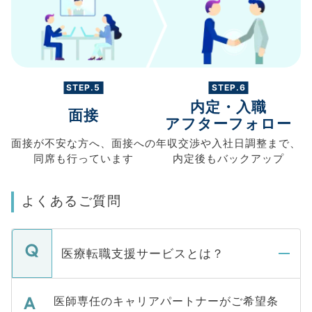
STEP.5
STEP.6
内定・入職
面接
アフターフォロー
面接が不安な方へ、
面接への
年収交渉や
入社日調整まで、
同席も
行っています
内定後もバックアップ
よくあるご質問
医療転職支援サービスとは？
医師専任のキャリアパートナーがご希望条