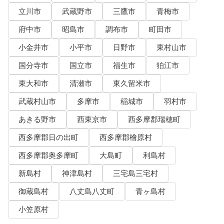
立川市
武蔵野市
三鷹市
青梅市
府中市
昭島市
調布市
町田市
小金井市
小平市
日野市
東村山市
国分寺市
国立市
福生市
狛江市
東大和市
清瀬市
東久留米市
武蔵村山市
多摩市
稲城市
羽村市
あきる野市
西東京市
西多摩郡瑞穂町
西多摩郡日の出町
西多摩郡檜原村
西多摩郡奥多摩町
大島町
利島村
新島村
神津島村
三宅島三宅村
御蔵島村
八丈島八丈町
青ヶ島村
小笠原村