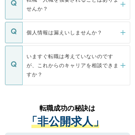
い。
けない「非公開求人」です。非公開求人は
せんか？
下記の理由によって、一般には公開してい
ません。
転職・入職を強要することは一切ありませ
ん。また、仮に応募先から内定をいただい
個人情報は漏えいしませんか？
■応募殺到を避けるため 人気のある医療機
たとしても、ご本人が納得しない限り、内
関を公にしてしまうと、応募が殺到する場
定を承諾する必要はありません。内定先へ
個人情報が漏えいすることはありませんの
合があります。 選考を効率よく行うため
の辞退の連絡はキャリアパートナーが行い
で、ご安心ください。当サイトからの登録
いますぐ転職は考えていないのです
に、医療機関が求める条件に合った人材の
ますので、ご安心ください。
などで収集したご登録者様の個人情報は、
が、これからのキャリアを相談できま
みを人材紹介会社に依頼するケースが増え
ご本人のキャリアアップおよび転職活動の
ています。
すか？
支援を目的に使用いたします。お預かりし
ているすべての個人データはご本人の許可
お気軽にご相談ください。先生専任のキャ
なく、医療機関側に開示したり、第三者に
リアパートナーが将来のご希望などをおう
提供することは一切ありません。また弊社
かがいして、現在の医療機関の状況や紹介
転職成功の秘訣は
は、個人情報の取り扱いについての厳密な
経験をまじえながら、適切なアドバイスを
管理基準を満たした事業者のみに付与され
「非公開求人」
させていただきます。すぐにご転職をされ
る、プライバシーマークを取得済みです。
ない方には、長期的なサポートが可能です
ご登録いただいた個人情報は、SSL（デー
ので、まずはご登録ください。