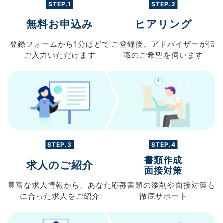
STEP.1
STEP.2
無料お申込み
ヒアリング
登録フォームから
1分ほどで
ご登録後、
アドバイザーが転
ご入力
いただけます
職の
ご希望を伺います
STEP.3
STEP.4
書類作成
求人のご紹介
面接対策
豊富な求人情報から、
あなた
応募書類の
添削や面接対策も
に合った求人を
ご紹介
徹底サポート