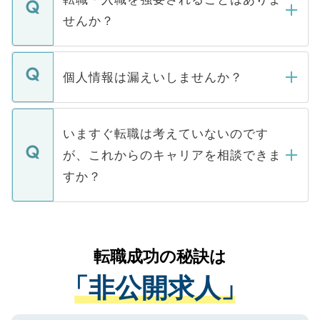
い。
けない「非公開求人」です。非公開求人は
せんか？
下記の理由によって、一般には公開してい
ません。
転職・入職を強要することは一切ありませ
ん。また、仮に応募先から内定をいただい
個人情報は漏えいしませんか？
■応募殺到を避けるため 人気のある医療機
たとしても、ご本人が納得しない限り、内
関を公にしてしまうと、応募が殺到する場
定を承諾する必要はありません。内定先へ
個人情報が漏えいすることはありませんの
合があります。 選考を効率よく行うため
の辞退の連絡はキャリアパートナーが行い
で、ご安心ください。当サイトからの登録
いますぐ転職は考えていないのです
に、医療機関が求める条件に合った人材の
ますので、ご安心ください。
などで収集したご登録者様の個人情報は、
が、これからのキャリアを相談できま
みを人材紹介会社に依頼するケースが増え
ご本人のキャリアアップおよび転職活動の
ています。
すか？
支援を目的に使用いたします。お預かりし
ているすべての個人データはご本人の許可
お気軽にご相談ください。先生専任のキャ
なく、医療機関側に開示したり、第三者に
リアパートナーが将来のご希望などをおう
提供することは一切ありません。また弊社
かがいして、現在の医療機関の状況や紹介
転職成功の秘訣は
は、個人情報の取り扱いについての厳密な
経験をまじえながら、適切なアドバイスを
管理基準を満たした事業者のみに付与され
「非公開求人」
させていただきます。すぐにご転職をされ
る、プライバシーマークを取得済みです。
ない方には、長期的なサポートが可能です
ご登録いただいた個人情報は、SSL（デー
ので、まずはご登録ください。