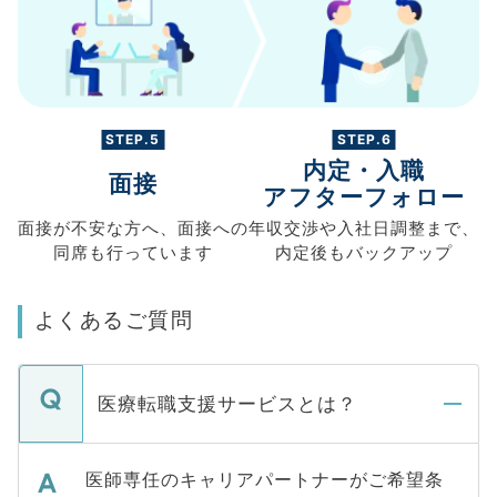
STEP.5
STEP.6
内定・入職
面接
アフターフォロー
面接が不安な方へ、
面接への
年収交渉や
入社日調整まで、
同席も
行っています
内定後もバックアップ
よくあるご質問
医療転職支援サービスとは？
医師専任のキャリアパートナーがご希望条