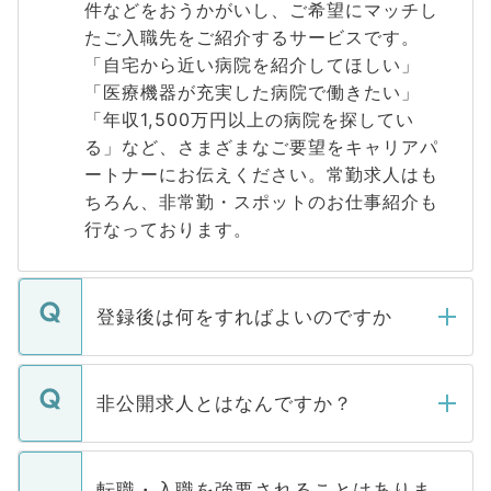
件などをおうかがいし、ご希望にマッチし
たご入職先をご紹介するサービスです。
「自宅から近い病院を紹介してほしい」
「医療機器が充実した病院で働きたい」
「年収1,500万円以上の病院を探してい
る」など、さまざまなご要望をキャリアパ
ートナーにお伝えください。常勤求人はも
ちろん、非常勤・スポットのお仕事紹介も
行なっております。
登録後は何をすればよいのですか
ご登録いただきましたら、弊社担当者がご
登録内容を確認し、その後メールもしくは
非公開求人とはなんですか？
お電話にて次のステップのご案内をいたし
ます。通常、5営業日以内にはご連絡をせて
マイナビDOCTORで取り扱っている求人の
いただきますので、しばらくお待ちくださ
うち約3割は、Webサイトからご覧いただ
転職・入職を強要されることはありま