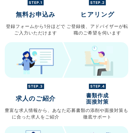
STEP.1
STEP.2
無料お申込み
ヒアリング
登録フォームから
1分ほどで
ご登録後、
アドバイザーが転
ご入力
いただけます
職の
ご希望を伺います
STEP.3
STEP.4
書類作成
求人のご紹介
面接対策
豊富な求人情報から、
あなた
応募書類の
添削や面接対策も
に合った求人を
ご紹介
徹底サポート