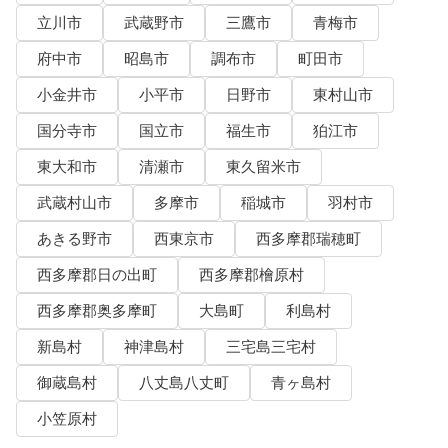
立川市
武蔵野市
三鷹市
青梅市
府中市
昭島市
調布市
町田市
小金井市
小平市
日野市
東村山市
国分寺市
国立市
福生市
狛江市
東大和市
清瀬市
東久留米市
武蔵村山市
多摩市
稲城市
羽村市
あきる野市
西東京市
西多摩郡瑞穂町
西多摩郡日の出町
西多摩郡檜原村
西多摩郡奥多摩町
大島町
利島村
新島村
神津島村
三宅島三宅村
御蔵島村
八丈島八丈町
青ヶ島村
小笠原村