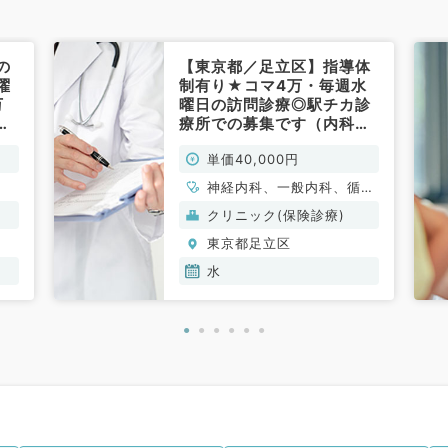
の
【東京都／足立区】指導体
曜
制有り★コマ4万・毎週水
万
曜日の訪問診療◎駅チカ診
ク
療所での募集です（内科系
内
／非常勤）
単価40,000円
神経内科、一般内科、循環
器内科、呼吸器内科、消化
クリニック(保険診療)
器内科、内分泌・代謝内
東京都足立区
科、腎臓内科、老年内科、
血液内科、膠原病科
水