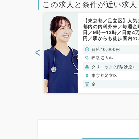
この求人と条件が近い求人
足立区】ワーク
【東京都／足立区】人気
ンス重視の先生
都内の内科外来／毎週金
毎週月曜日・日
日／9時ー13時／日給4
一般内科／非常
円／駅からも徒歩圏内の
リニックです！（呼吸器
<
00円
日給40,000円
科／非常勤）
、循環器内科、呼
呼吸器内科
、消化器内科、内
般）
クリニック(保険診療)
謝内科
立区
東京都足立区
金