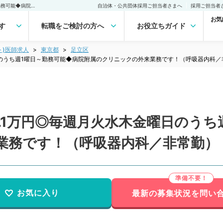
【東京都／足立区】時給1.1万円◎毎週月火水木金曜日のうち週1曜日～勤務可能◆病院附属のクリニックの外来業務です！（呼吸器内科／非常勤）非常勤(アルバイト)の求人｜医師の求人・転職・アルバイトは【マイナビDOCTOR】
自治体・公共団体採用ご担当者さまへ
採用ご担当者
お気
す
転職をご検討の方へ
お役立ちガイド
ト)医師求人
東京都
足立区
日のうち週1曜日～勤務可能◆病院附属のクリニックの外来業務です！（呼吸器内科／
.1万円◎毎週月火水木金曜日のうち
業務です！（呼吸器内科／非常勤）
お気に入り
最新の募集状況を問い