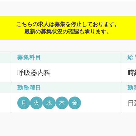
こちらの求人は募集を停止しております。
最新の募集状況の確認も承ります。
募集科目
給
呼吸器内科
時
勤務曜日
勤
日
月
火
水
木
金