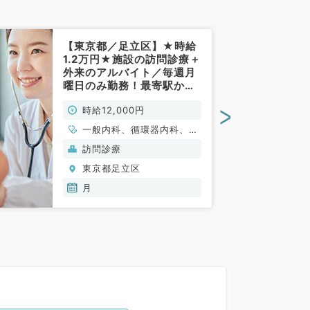
【東京都／足立区】★時給
1.2万円★施設の訪問診療＋
外来のアルバイト／毎週月
曜日のみ勤務！最寄駅から
も徒歩圏内◎（内科系／非
>
時給12,000円
常勤）
一般内科、循環器内科、呼
吸器内科、消化器内科、内
訪問診療
分泌・代謝内科、老年内科
東京都足立区
月