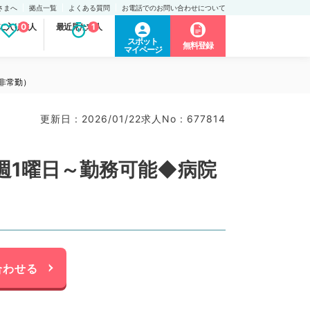
さまへ
拠点一覧
よくある質問
お電話でのお問い合わせについて
に入り求人
0
最近見た求人
1
スポット
無料登録
マイページ
非常勤）
更新日 : 2026/01/22
求人No : 677814
週1曜日～勤務可能◆病院
合わせる