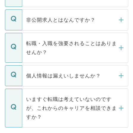
ご登録いただきましたら、弊社担当者がご
登録内容を確認し、その後メールもしくは
非公開求人とはなんですか？
お電話にて次のステップのご案内をいたし
ます。通常、5営業日以内にはご連絡をせて
マイナビDOCTORで取り扱っている求人の
いただきますので、しばらくお待ちくださ
うち約3割は、Webサイトからご覧いただ
転職・入職を強要されることはありま
い。
けない「非公開求人」です。非公開求人は
せんか？
下記の理由によって、一般には公開してい
ません。
転職・入職を強要することは一切ありませ
ん。また、仮に応募先から内定をいただい
個人情報は漏えいしませんか？
■応募殺到を避けるため 人気のある医療機
たとしても、ご本人が納得しない限り、内
関を公にしてしまうと、応募が殺到する場
定を承諾する必要はありません。内定先へ
個人情報が漏えいすることはありませんの
合があります。 選考を効率よく行うため
の辞退の連絡はキャリアパートナーが行い
で、ご安心ください。当サイトからの登録
いますぐ転職は考えていないのです
に、医療機関が求める条件に合った人材の
ますので、ご安心ください。
などで収集したご登録者様の個人情報は、
が、これからのキャリアを相談できま
みを人材紹介会社に依頼するケースが増え
ご本人のキャリアアップおよび転職活動の
ています。
すか？
支援を目的に使用いたします。お預かりし
ているすべての個人データはご本人の許可
お気軽にご相談ください。先生専任のキャ