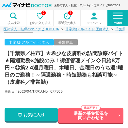
医師の求人・転職・アルバイトはマイナビDOCTOR
0
1
MENU
お気に入り求人
最近見た求人
マイページ
求人検索
医師求人・転職のマイナビDOCTOR
非常勤(アルバイト)医師求人
千葉県
非常勤(アルバイト)求人
募集停止
【千葉県／柏市】★希少な皮膚科の訪問診療バイト
★隔週勤務×施設のみ！褥瘡管理メイン◇日給8万
円～◎第2.4週月曜日、木曜日、金曜日のうち週1曜
日のご勤務！～隔週勤務・時短勤務も相談可能～
（皮膚科／非常勤）
更新日 : 2026/04/17
求人No : 677505
最新の募集状況を
お気に入り
問い合わせる