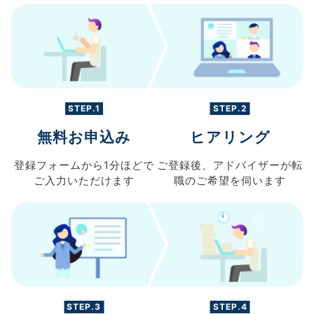
STEP.1
STEP.2
無料お申込み
ヒアリング
登録フォームから
1分ほどで
ご登録後、
アドバイザーが転
ご入力
いただけます
職の
ご希望を伺います
STEP.3
STEP.4