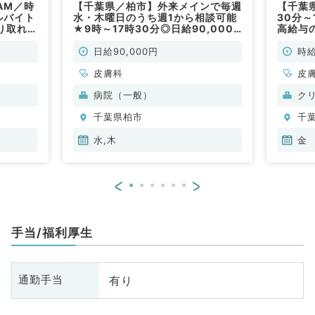
AM／時
【千葉県／柏市】外来メインで毎週
【千葉
ルバイト
水・木曜日のうち週1から相談可能
30分～
り取れる
★9時～17時30分◎日給90,000
高給与
膚科／非
円！最寄り駅からのシャトルバスも
通勤可
あり通勤至便な病院です（皮膚科／
勤）
日給90,000円
時給
非常勤）
皮膚科
皮
病院（一般）
ク
千葉県柏市
千
水,木
金
<
>
手当/福利厚生
有り
通勤手当