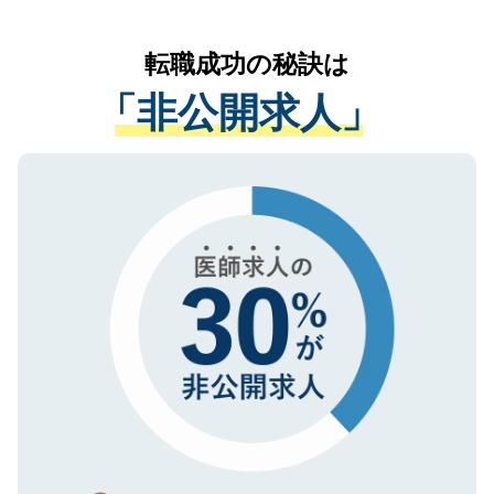
なく、医療機関側に開示したり、第三者に
リアパートナーが将来のご希望などをおう
提供することは一切ありません。また弊社
かがいして、現在の医療機関の状況や紹介
転職成功の秘訣は
は、個人情報の取り扱いについての厳密な
経験をまじえながら、適切なアドバイスを
管理基準を満たした事業者のみに付与され
「非公開求人」
させていただきます。すぐにご転職をされ
る、プライバシーマークを取得済みです。
ない方には、長期的なサポートが可能です
ご登録いただいた個人情報は、SSL（デー
ので、まずはご登録ください。
タ暗号化）によって保護されていますの
で、機密保持に関してもご安心ください。