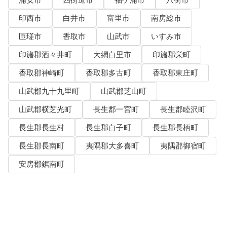
浦安市
四街道市
袖ケ浦市
八街市
印西市
白井市
富里市
南房総市
匝瑳市
香取市
山武市
いすみ市
印旛郡酒々井町
大網白里市
印旛郡栄町
香取郡神崎町
香取郡多古町
香取郡東庄町
山武郡九十九里町
山武郡芝山町
山武郡横芝光町
長生郡一宮町
長生郡睦沢町
長生郡長生村
長生郡白子町
長生郡長柄町
長生郡長南町
夷隅郡大多喜町
夷隅郡御宿町
安房郡鋸南町