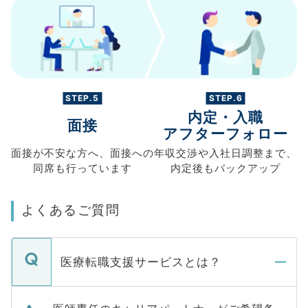
STEP.5
STEP.6
内定・入職
面接
アフターフォロー
面接が不安な方へ、
面接への
年収交渉や
入社日調整まで、
同席も
行っています
内定後もバックアップ
よくあるご質問
医療転職支援サービスとは？