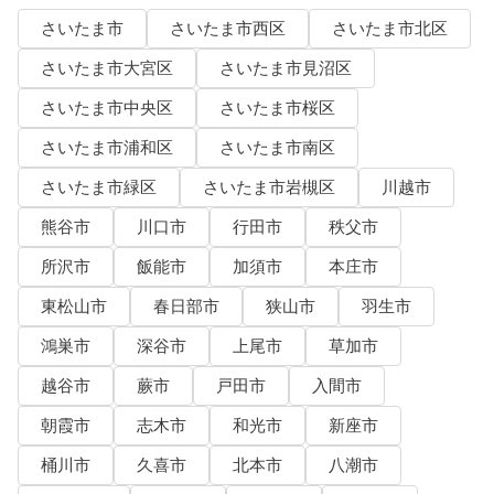
さいたま市
さいたま市西区
さいたま市北区
さいたま市大宮区
さいたま市見沼区
さいたま市中央区
さいたま市桜区
さいたま市浦和区
さいたま市南区
さいたま市緑区
さいたま市岩槻区
川越市
熊谷市
川口市
行田市
秩父市
所沢市
飯能市
加須市
本庄市
東松山市
春日部市
狭山市
羽生市
鴻巣市
深谷市
上尾市
草加市
越谷市
蕨市
戸田市
入間市
朝霞市
志木市
和光市
新座市
桶川市
久喜市
北本市
八潮市