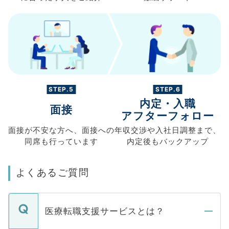
STEP.5
STEP.6
内定・入職
面接
アフターフォロー
面接が不安な方へ、
面接への
年収交渉や
入社日調整まで、
同席も
行っています
内定後もバックアップ
よくあるご質問
医療転職支援サービスとは？