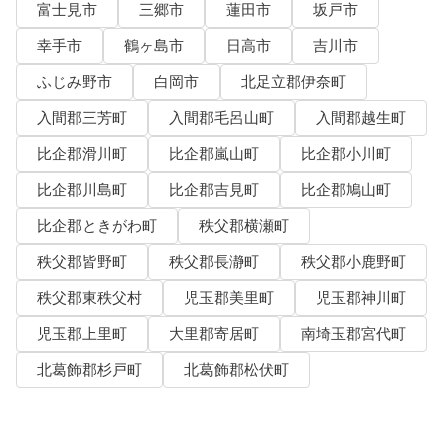
富士見市
三郷市
蓮田市
坂戸市
幸手市
鶴ヶ島市
日高市
吉川市
ふじみ野市
白岡市
北足立郡伊奈町
入間郡三芳町
入間郡毛呂山町
入間郡越生町
比企郡滑川町
比企郡嵐山町
比企郡小川町
比企郡川島町
比企郡吉見町
比企郡鳩山町
比企郡ときがわ町
秩父郡横瀬町
秩父郡皆野町
秩父郡長瀞町
秩父郡小鹿野町
秩父郡東秩父村
児玉郡美里町
児玉郡神川町
児玉郡上里町
大里郡寄居町
南埼玉郡宮代町
北葛飾郡杉戸町
北葛飾郡松伏町