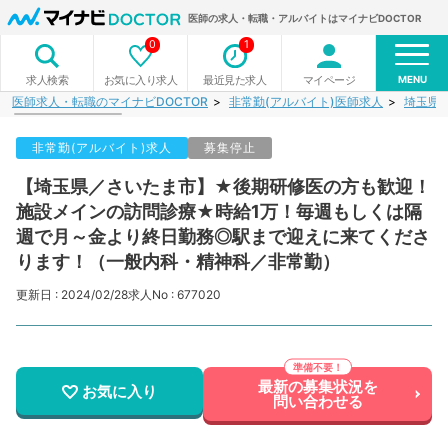
医師の求人・転職・アルバイトはマイナビDOCTOR
0
1
MENU
お気に入り求人
最近見た求人
マイページ
求人検索
医師求人・転職のマイナビDOCTOR
非常勤(アルバイト)医師求人
埼玉県
非常勤(アルバイト)求人
募集停止
【埼玉県／さいたま市】★後期研修医の方も歓迎！
施設メインの訪問診療★時給1万！毎週もしくは隔
週で月～金より終日勤務◎駅まで迎えに来てくださ
ります！（一般内科・精神科／非常勤）
更新日 : 2024/02/28
求人No : 677020
最新の募集状況を
お気に入り
問い合わせる