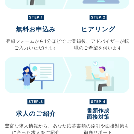
STEP.1
STEP.2
無料お申込み
ヒアリング
登録フォームから
1分ほどで
ご登録後、
アドバイザーが転
ご入力
いただけます
職の
ご希望を伺います
STEP.3
STEP.4
書類作成
求人のご紹介
面接対策
豊富な求人情報から、
あなた
応募書類の
添削や面接対策も
に合った求人を
ご紹介
徹底サポート