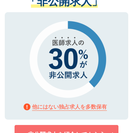
「非公開求人」
る、プライバシーマークを取得済みです。
ない方には、長期的なサポートが可能です
ご登録いただいた個人情報は、SSL（デー
ので、まずはご登録ください。
タ暗号化）によって保護されていますの
で、機密保持に関してもご安心ください。
他にはない独占求人を多数保有