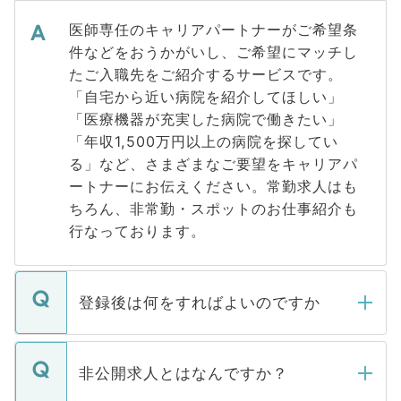
医師専任のキャリアパートナーがご希望条
件などをおうかがいし、ご希望にマッチし
たご入職先をご紹介するサービスです。
「自宅から近い病院を紹介してほしい」
「医療機器が充実した病院で働きたい」
「年収1,500万円以上の病院を探してい
る」など、さまざまなご要望をキャリアパ
ートナーにお伝えください。常勤求人はも
ちろん、非常勤・スポットのお仕事紹介も
行なっております。
登録後は何をすればよいのですか
ご登録いただきましたら、弊社担当者がご
登録内容を確認し、その後メールもしくは
非公開求人とはなんですか？
お電話にて次のステップのご案内をいたし