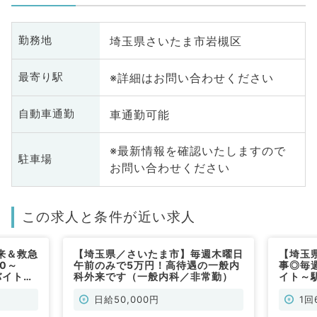
埼玉県さいたま市岩槻区
勤務地
※詳細はお問い合わせください
最寄り駅
車通勤可能
自動車通勤
※最新情報を確認いたしますので
駐車場
お問い合わせください
この求人と条件が近い求人
来＆救急
【埼玉県／さいたま市】毎週木曜日
【埼玉
0～
午前のみで5万円！高待遇の一般内
事◎毎
バイト◎
科外来です（一般内科／非常勤）
イト～
徒歩圏内
勤）
日給50,000円
1回