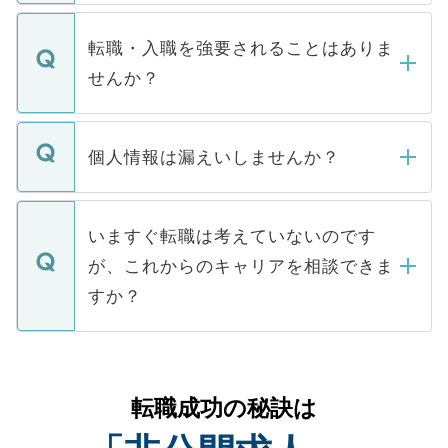
ます。通常、5営業日以内にはご連絡をせて
マイナビDOCTORで取り扱っている求人の
いただきますので、しばらくお待ちくださ
うち約3割は、Webサイトからご覧いただ
転職・入職を強要されることはありま
い。
けない「非公開求人」です。非公開求人は
せんか？
下記の理由によって、一般には公開してい
ません。
転職・入職を強要することは一切ありませ
ん。また、仮に応募先から内定をいただい
個人情報は漏えいしませんか？
■応募殺到を避けるため 人気のある医療機
たとしても、ご本人が納得しない限り、内
関を公にしてしまうと、応募が殺到する場
定を承諾する必要はありません。内定先へ
個人情報が漏えいすることはありませんの
合があります。 選考を効率よく行うため
の辞退の連絡はキャリアパートナーが行い
で、ご安心ください。当サイトからの登録
いますぐ転職は考えていないのです
に、医療機関が求める条件に合った人材の
ますので、ご安心ください。
などで収集したご登録者様の個人情報は、
が、これからのキャリアを相談できま
みを人材紹介会社に依頼するケースが増え
ご本人のキャリアアップおよび転職活動の
ています。
すか？
支援を目的に使用いたします。お預かりし
ているすべての個人データはご本人の許可
お気軽にご相談ください。先生専任のキャ
なく、医療機関側に開示したり、第三者に
リアパートナーが将来のご希望などをおう
提供することは一切ありません。また弊社
かがいして、現在の医療機関の状況や紹介
転職成功の秘訣は
は、個人情報の取り扱いについての厳密な
経験をまじえながら、適切なアドバイスを
管理基準を満たした事業者のみに付与され
させていただきます。すぐにご転職をされ