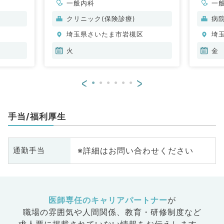
一般内科
一
クリニック(保険診療)
病
埼玉県さいたま市岩槻区
埼
火
金
<
>
手当/福利厚生
※詳細はお問い合わせください
通勤手当
医師専任のキャリアパートナー
が
職場の雰囲気や人間関係、
教育・研修制度など