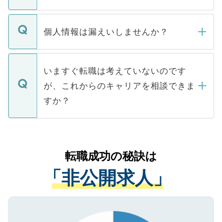
下記の理由によって、一般には公開してい
ません。
転職・入職を強要することは一切ありませ
ん。また、仮に応募先から内定をいただい
個人情報は漏えいしませんか？
■応募殺到を避けるため 人気のある医療機
たとしても、ご本人が納得しない限り、内
関を公にしてしまうと、応募が殺到する場
定を承諾する必要はありません。内定先へ
個人情報が漏えいすることはありませんの
合があります。 選考を効率よく行うため
の辞退の連絡はキャリアパートナーが行い
で、ご安心ください。当サイトからの登録
いますぐ転職は考えていないのです
に、医療機関が求める条件に合った人材の
ますので、ご安心ください。
などで収集したご登録者様の個人情報は、
が、これからのキャリアを相談できま
みを人材紹介会社に依頼するケースが増え
ご本人のキャリアアップおよび転職活動の
ています。
すか？
支援を目的に使用いたします。お預かりし
ているすべての個人データはご本人の許可
お気軽にご相談ください。先生専任のキャ
なく、医療機関側に開示したり、第三者に
リアパートナーが将来のご希望などをおう
提供することは一切ありません。また弊社
かがいして、現在の医療機関の状況や紹介
転職成功の秘訣は
は、個人情報の取り扱いについての厳密な
経験をまじえながら、適切なアドバイスを
管理基準を満たした事業者のみに付与され
「非公開求人」
させていただきます。すぐにご転職をされ
る、プライバシーマークを取得済みです。
ない方には、長期的なサポートが可能です
ご登録いただいた個人情報は、SSL（デー
ので、まずはご登録ください。
タ暗号化）によって保護されていますの
で、機密保持に関してもご安心ください。