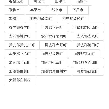
各務原市
可児市
山県市
瑞穂市
飛騨市
本巣市
郡上市
下呂市
海津市
羽島郡岐南町
羽島郡笠松町
養老郡養老町
不破郡垂井町
不破郡関ケ原町
安八郡神戸町
安八郡輪之内町
安八郡安八町
揖斐郡揖斐川町
揖斐郡大野町
揖斐郡池田町
本巣郡北方町
加茂郡坂祝町
加茂郡富加町
加茂郡川辺町
加茂郡七宗町
加茂郡八百津町
加茂郡白川町
加茂郡東白川村
可児郡御嵩町
大野郡白川村