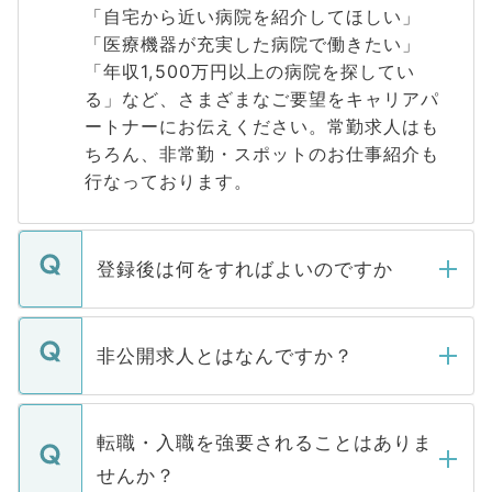
「自宅から近い病院を紹介してほしい」
「医療機器が充実した病院で働きたい」
「年収1,500万円以上の病院を探してい
る」など、さまざまなご要望をキャリアパ
ートナーにお伝えください。常勤求人はも
ちろん、非常勤・スポットのお仕事紹介も
行なっております。
登録後は何をすればよいのですか
ご登録いただきましたら、弊社担当者がご
登録内容を確認し、その後メールもしくは
非公開求人とはなんですか？
お電話にて次のステップのご案内をいたし
ます。通常、5営業日以内にはご連絡をせて
マイナビDOCTORで取り扱っている求人の
いただきますので、しばらくお待ちくださ
うち約3割は、Webサイトからご覧いただ
転職・入職を強要されることはありま
い。
けない「非公開求人」です。非公開求人は
せんか？