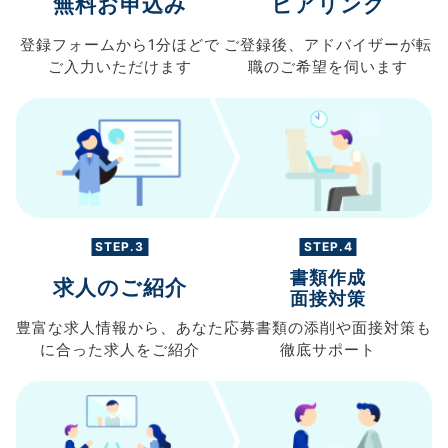
無料お申込み
ヒアリング
登録フォームから
1分ほどで
ご登録後、
アドバイザーが転
ご入力
いただけます
職の
ご希望を伺います
STEP.3
STEP.4
書類作成
求人のご紹介
面接対策
豊富な求人情報から、
あなた
応募書類の
添削や面接対策も
に合った求人を
ご紹介
徹底サポート