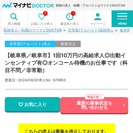
医師の求人・転職・アルバイトはマイナビDOCTOR
0
1
MENU
お気に入り求人
最近見た求人
マイページ
求人検索
医師求人・転職のマイナビDOCTOR
非常勤(アルバイト)医師求人
岐阜県
非常勤(アルバイト)求人
募集停止
【岐阜県／岐阜市】1回10万円の高給求人◎出動イ
ンセンティブ有◎オンコール待機のお仕事です（科
目不問／非常勤）
更新日 : 2024/09/30
求人No : 676953
最新の募集状況を
お気に入り
問い合わせる
こちらの求人は募集を停止しております。