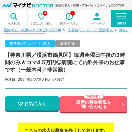
医師の求人・転職・アルバイトはマイナビDOCTOR
0
1
MENU
お気に入り求人
最近見た求人
マイページ
求人検索
医師求人・転職のマイナビDOCTOR
非常勤(アルバイト)医師求人
神奈川
非常勤(アルバイト)求人
募集停止
【神奈川県／横浜市鶴見区】毎週金曜日午後の3時
間のみ★コマ4.5万円◎病院にて内科外来のお仕事
です（一般内科／非常勤）
更新日 : 2024/06/07
求人No : 676871
最新の募集状況を
お気に入り
問い合わせる
こちらの求人は募集を停止しております。