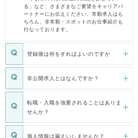
る」など、さまざまなご要望をキャリアパ
ートナーにお伝えください。常勤求人はも
ちろん、非常勤・スポットのお仕事紹介も
行なっております。
登録後は何をすればよいのですか
ご登録いただきましたら、弊社担当者がご
登録内容を確認し、その後メールもしくは
非公開求人とはなんですか？
お電話にて次のステップのご案内をいたし
ます。通常、5営業日以内にはご連絡をせて
マイナビDOCTORで取り扱っている求人の
いただきますので、しばらくお待ちくださ
うち約3割は、Webサイトからご覧いただ
転職・入職を強要されることはありま
い。
けない「非公開求人」です。非公開求人は
せんか？
下記の理由によって、一般には公開してい
ません。
転職・入職を強要することは一切ありませ
ん。また、仮に応募先から内定をいただい
個人情報は漏えいしませんか？