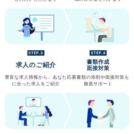
STEP.3
STEP.4
書類作成
求人のご紹介
面接対策
豊富な求人情報から、
あなた
応募書類の
添削や面接対策も
に合った求人を
ご紹介
徹底サポート