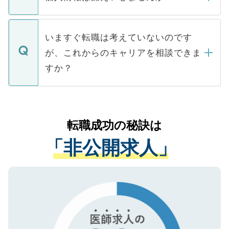
■応募殺到を避けるため 人気のある医療機
たとしても、ご本人が納得しない限り、内
関を公にしてしまうと、応募が殺到する場
定を承諾する必要はありません。内定先へ
個人情報が漏えいすることはありませんの
合があります。 選考を効率よく行うため
の辞退の連絡はキャリアパートナーが行い
で、ご安心ください。当サイトからの登録
いますぐ転職は考えていないのです
に、医療機関が求める条件に合った人材の
ますので、ご安心ください。
などで収集したご登録者様の個人情報は、
が、これからのキャリアを相談できま
みを人材紹介会社に依頼するケースが増え
ご本人のキャリアアップおよび転職活動の
ています。
すか？
支援を目的に使用いたします。お預かりし
ているすべての個人データはご本人の許可
お気軽にご相談ください。先生専任のキャ
なく、医療機関側に開示したり、第三者に
リアパートナーが将来のご希望などをおう
提供することは一切ありません。また弊社
かがいして、現在の医療機関の状況や紹介
転職成功の秘訣は
は、個人情報の取り扱いについての厳密な
経験をまじえながら、適切なアドバイスを
管理基準を満たした事業者のみに付与され
「非公開求人」
させていただきます。すぐにご転職をされ
る、プライバシーマークを取得済みです。
ない方には、長期的なサポートが可能です
ご登録いただいた個人情報は、SSL（デー
ので、まずはご登録ください。
タ暗号化）によって保護されていますの
で、機密保持に関してもご安心ください。