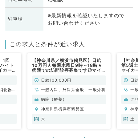
※最新情報を確認いたしますので
駐車場
お問い合わせください
この求人と条件が近い求人
】1回
【神奈川県／横浜市鶴見区】日給
【神奈
直バイト
10万円★毎週木曜日9時～18時★
第5週土
イカー通
病院での訪問診療募集です◎マイカ
マイカ
です！
ー通勤可能です（内科系・外科系／
外来の
）
非常勤）
勤）
日給100,000円
日給
消化器内
一般内科、外科系全般、一般外科
一
科、消化
病院（療養）
ク
神奈川県横浜市鶴見区
神
木
土