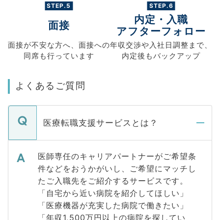
STEP.5
STEP.6
内定・入職
面接
アフターフォロー
面接が不安な方へ、
面接への
年収交渉や
入社日調整まで、
同席も
行っています
内定後もバックアップ
よくあるご質問
医療転職支援サービスとは？
医師専任のキャリアパートナーがご希望条
件などをおうかがいし、ご希望にマッチし
たご入職先をご紹介するサービスです。
「自宅から近い病院を紹介してほしい」
「医療機器が充実した病院で働きたい」
「年収1,500万円以上の病院を探してい