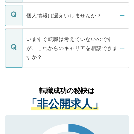
ません。
転職・入職を強要することは一切ありませ
ん。また、仮に応募先から内定をいただい
個人情報は漏えいしませんか？
■応募殺到を避けるため 人気のある医療機
たとしても、ご本人が納得しない限り、内
関を公にしてしまうと、応募が殺到する場
定を承諾する必要はありません。内定先へ
個人情報が漏えいすることはありませんの
合があります。 選考を効率よく行うため
の辞退の連絡はキャリアパートナーが行い
で、ご安心ください。当サイトからの登録
いますぐ転職は考えていないのです
に、医療機関が求める条件に合った人材の
ますので、ご安心ください。
などで収集したご登録者様の個人情報は、
が、これからのキャリアを相談できま
みを人材紹介会社に依頼するケースが増え
ご本人のキャリアアップおよび転職活動の
ています。
すか？
支援を目的に使用いたします。お預かりし
ているすべての個人データはご本人の許可
お気軽にご相談ください。先生専任のキャ
なく、医療機関側に開示したり、第三者に
リアパートナーが将来のご希望などをおう
提供することは一切ありません。また弊社
かがいして、現在の医療機関の状況や紹介
転職成功の秘訣は
は、個人情報の取り扱いについての厳密な
経験をまじえながら、適切なアドバイスを
管理基準を満たした事業者のみに付与され
「非公開求人」
させていただきます。すぐにご転職をされ
る、プライバシーマークを取得済みです。
ない方には、長期的なサポートが可能です
ご登録いただいた個人情報は、SSL（デー
ので、まずはご登録ください。
タ暗号化）によって保護されていますの
で、機密保持に関してもご安心ください。