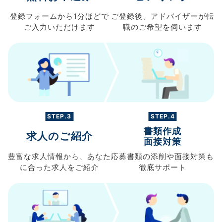
登録フォームから
1分ほどで
ご登録後、
アドバイザーが転
ご入力
いただけます
職の
ご希望を伺います
STEP.3
STEP.4
書類作成
求人のご紹介
面接対策
豊富な求人情報から、
あなた
応募書類の
添削や面接対策も
に合った求人を
ご紹介
徹底サポート