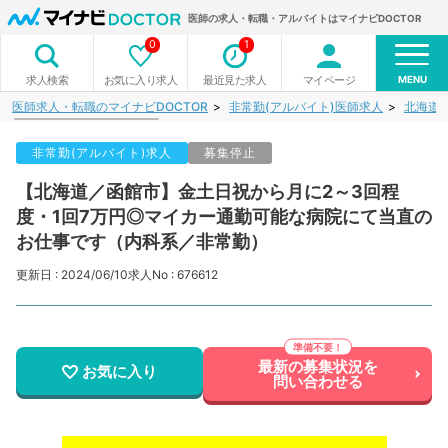
医師の求人・転職・アルバイトはマイナビDOCTOR
0
1
MENU
お気に入り求人
最近見た求人
マイページ
求人検索
医師求人・転職のマイナビDOCTOR
非常勤(アルバイト)医師求人
北海道
非常勤(アルバイト)求人
募集停止
【北海道／函館市】金土日祝から月に2～3回程
度・1回7万円◎マイカー通勤可能な病院にて当直の
お仕事です（内科系／非常勤）
更新日 : 2024/06/10
求人No : 676612
最新の募集状況を
お気に入り
問い合わせる