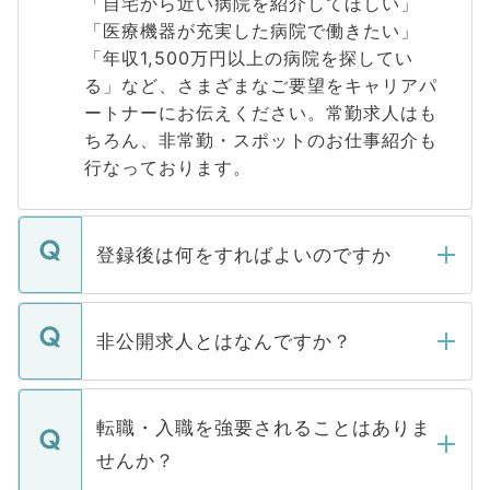
「自宅から近い病院を紹介してほしい」
「医療機器が充実した病院で働きたい」
「年収1,500万円以上の病院を探してい
る」など、さまざまなご要望をキャリアパ
ートナーにお伝えください。常勤求人はも
ちろん、非常勤・スポットのお仕事紹介も
行なっております。
登録後は何をすればよいのですか
ご登録いただきましたら、弊社担当者がご
登録内容を確認し、その後メールもしくは
非公開求人とはなんですか？
お電話にて次のステップのご案内をいたし
ます。通常、5営業日以内にはご連絡をせて
マイナビDOCTORで取り扱っている求人の
いただきますので、しばらくお待ちくださ
うち約3割は、Webサイトからご覧いただ
転職・入職を強要されることはありま
い。
けない「非公開求人」です。非公開求人は
せんか？
下記の理由によって、一般には公開してい