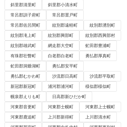
斜里郡清里町
斜里郡小清水町
常呂郡訓子府町
常呂郡置戸町
常呂郡佐呂間町
紋別郡遠軽町
紋別郡湧別町
紋別郡滝上町
紋別郡興部町
紋別郡西興部村
紋別郡雄武町
網走郡大空町
虻田郡豊浦町
有珠郡壮瞥町
白老郡白老町
勇払郡厚真町
虻田郡洞爺湖町
勇払郡安平町
勇払郡むかわ町
沙流郡日高町
沙流郡平取町
新冠郡新冠町
浦河郡浦河町
様似郡様似町
幌泉郡えりも町
日高郡新ひだか町
河東郡音更町
河東郡士幌町
河東郡上士幌町
河東郡鹿追町
上川郡新得町
上川郡清水町