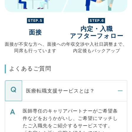
STEP.5
STEP.6
内定・入職
面接
アフターフォロー
面接が不安な方へ、
面接への
年収交渉や
入社日調整まで、
同席も
行っています
内定後もバックアップ
よくあるご質問
医療転職支援サービスとは？
医師専任のキャリアパートナーがご希望条
件などをおうかがいし、ご希望にマッチし
たご入職先をご紹介するサービスです。