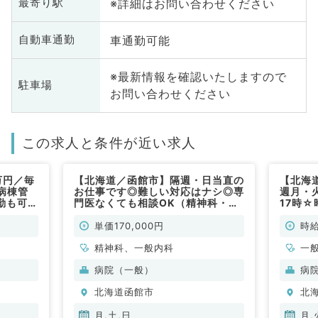
※詳細はお問い合わせください
最寄り駅
車通勤可能
自動車通勤
※最新情報を確認いたしますので
駐車場
お問い合わせください
この求人と条件が近い求人
万円／毎
【北海道／函館市】隔週・日当直の
【北海
病棟管
お仕事です◎難しい対応はナシ◎専
週月・
勤も可能
門医なくても相談OK（精神科・内
17時☆
）
科／非常勤）
管理の
単価170,000円
時給
精神科、一般内科
一
病院（一般）
病
北海道函館市
北
月,土,日
月,