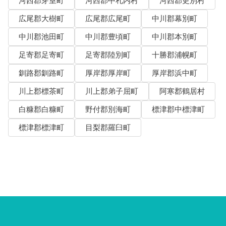
河西郡芽室町
河西郡中札内村
河西郡更別村
広尾郡大樹町
広尾郡広尾町
中川郡幕別町
中川郡池田町
中川郡豊頃町
中川郡本別町
足寄郡足寄町
足寄郡陸別町
十勝郡浦幌町
釧路郡釧路町
厚岸郡厚岸町
厚岸郡浜中町
川上郡標茶町
川上郡弟子屈町
阿寒郡鶴居村
白糠郡白糠町
野付郡別海町
標津郡中標津町
標津郡標津町
目梨郡羅臼町