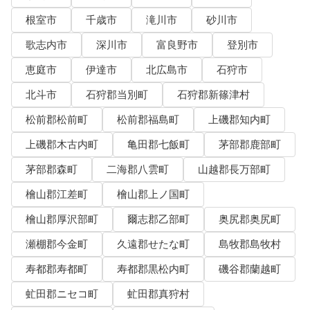
根室市
千歳市
滝川市
砂川市
歌志内市
深川市
富良野市
登別市
恵庭市
伊達市
北広島市
石狩市
北斗市
石狩郡当別町
石狩郡新篠津村
松前郡松前町
松前郡福島町
上磯郡知内町
上磯郡木古内町
亀田郡七飯町
茅部郡鹿部町
茅部郡森町
二海郡八雲町
山越郡長万部町
檜山郡江差町
檜山郡上ノ国町
檜山郡厚沢部町
爾志郡乙部町
奥尻郡奥尻町
瀬棚郡今金町
久遠郡せたな町
島牧郡島牧村
寿都郡寿都町
寿都郡黒松内町
磯谷郡蘭越町
虻田郡ニセコ町
虻田郡真狩村