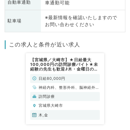
車通勤可能
自動車通勤
※最新情報を確認いたしますので
駐車場
お問い合わせください
この求人と条件が近い求人
【宮城県／大崎市】★日給最大
100,000円の訪問診療バイト★未
経験の先生も歓迎♪木・金曜日のう
ち週1日～のご勤務です！（内科
系・外科系／非常勤）
日給80,000円
神経内科、整形外科、脳神経外
科、心臓血管外科、泌尿器科、一
訪問診療
般内科、循環器内科、呼吸器内
宮城県大崎市
科、消化器内科、内分泌・代謝内
科、腎臓内科、老年内科、血液内
木,金
科、外科系全般、一般外科、消化
器外科、膠原病科