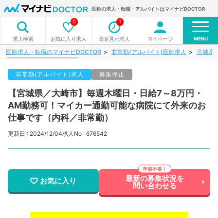
医師の求人・転職・アルバイトはマイナビDOCTOR
0
1
MENU
お気に入り求人
最近見た求人
マイページ
求人検索
医師求人・転職のマイナビDOCTOR
非常勤(アルバイト)医師求人
宮城県
非常勤(アルバイト)求人
募集停止
【宮城県／大崎市】毎週木曜日・日給7～8万円・
AM勤務可！マイカー通勤可能な病院にて外来のお
仕事です（内科／非常勤）
更新日 : 2024/12/04
求人No : 676542
最新の募集状況を
お気に入り
問い合わせる