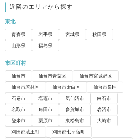
近隣のエリアから探す
東北
青森県
岩手県
宮城県
秋田県
山形県
福島県
市区町村
仙台市
仙台市青葉区
仙台市宮城野区
仙台市若林区
仙台市太白区
仙台市泉区
石巻市
塩竈市
気仙沼市
白石市
名取市
角田市
多賀城市
岩沼市
登米市
栗原市
東松島市
大崎市
刈田郡蔵王町
刈田郡七ヶ宿町