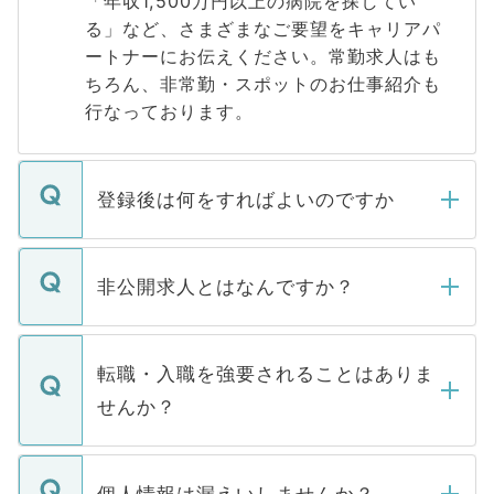
「年収1,500万円以上の病院を探してい
る」など、さまざまなご要望をキャリアパ
ートナーにお伝えください。常勤求人はも
ちろん、非常勤・スポットのお仕事紹介も
行なっております。
登録後は何をすればよいのですか
ご登録いただきましたら、弊社担当者がご
登録内容を確認し、その後メールもしくは
非公開求人とはなんですか？
お電話にて次のステップのご案内をいたし
ます。通常、5営業日以内にはご連絡をせて
マイナビDOCTORで取り扱っている求人の
いただきますので、しばらくお待ちくださ
うち約3割は、Webサイトからご覧いただ
転職・入職を強要されることはありま
い。
けない「非公開求人」です。非公開求人は
せんか？
下記の理由によって、一般には公開してい
ません。
転職・入職を強要することは一切ありませ
ん。また、仮に応募先から内定をいただい