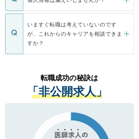
個人情報は漏えいしませんか？
■応募殺到を避けるため 人気のある医療機
たとしても、ご本人が納得しない限り、内
関を公にしてしまうと、応募が殺到する場
定を承諾する必要はありません。内定先へ
個人情報が漏えいすることはありませんの
合があります。 選考を効率よく行うため
の辞退の連絡はキャリアパートナーが行い
で、ご安心ください。当サイトからの登録
いますぐ転職は考えていないのです
に、医療機関が求める条件に合った人材の
ますので、ご安心ください。
などで収集したご登録者様の個人情報は、
が、これからのキャリアを相談できま
みを人材紹介会社に依頼するケースが増え
ご本人のキャリアアップおよび転職活動の
ています。
すか？
支援を目的に使用いたします。お預かりし
ているすべての個人データはご本人の許可
お気軽にご相談ください。先生専任のキャ
なく、医療機関側に開示したり、第三者に
リアパートナーが将来のご希望などをおう
提供することは一切ありません。また弊社
かがいして、現在の医療機関の状況や紹介
転職成功の秘訣は
は、個人情報の取り扱いについての厳密な
経験をまじえながら、適切なアドバイスを
管理基準を満たした事業者のみに付与され
「非公開求人」
させていただきます。すぐにご転職をされ
る、プライバシーマークを取得済みです。
ない方には、長期的なサポートが可能です
ご登録いただいた個人情報は、SSL（デー
ので、まずはご登録ください。
タ暗号化）によって保護されていますの
で、機密保持に関してもご安心ください。