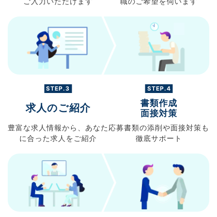
ご入力
いただけます
職の
ご希望を伺います
STEP.3
STEP.4
書類作成
求人のご紹介
面接対策
豊富な求人情報から、
あなた
応募書類の
添削や面接対策も
に合った求人を
ご紹介
徹底サポート