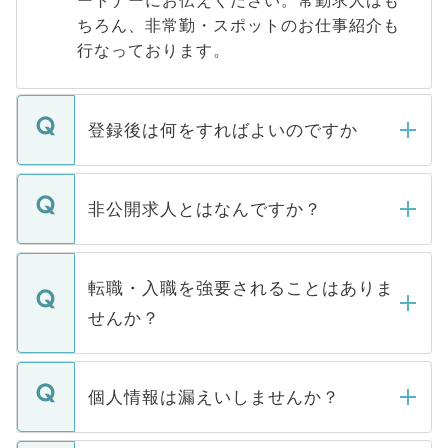
ートナーにお伝えください。常勤求人はも
ちろん、非常勤・スポットのお仕事紹介も
行なっております。
登録後は何をすればよいのですか
ご登録いただきましたら、弊社担当者がご
登録内容を確認し、その後メールもしくは
非公開求人とはなんですか？
お電話にて次のステップのご案内をいたし
ます。通常、5営業日以内にはご連絡をせて
マイナビDOCTORで取り扱っている求人の
いただきますので、しばらくお待ちくださ
うち約3割は、Webサイトからご覧いただ
転職・入職を強要されることはありま
い。
けない「非公開求人」です。非公開求人は
せんか？
下記の理由によって、一般には公開してい
ません。
転職・入職を強要することは一切ありませ
ん。また、仮に応募先から内定をいただい
個人情報は漏えいしませんか？
■応募殺到を避けるため 人気のある医療機
たとしても、ご本人が納得しない限り、内
関を公にしてしまうと、応募が殺到する場
定を承諾する必要はありません。内定先へ
個人情報が漏えいすることはありませんの