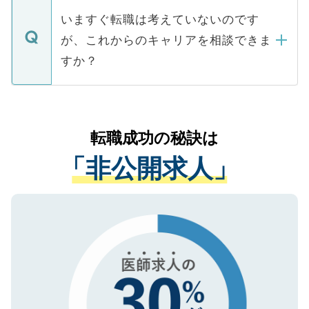
合があります。 選考を効率よく行うため
の辞退の連絡はキャリアパートナーが行い
で、ご安心ください。当サイトからの登録
いますぐ転職は考えていないのです
に、医療機関が求める条件に合った人材の
ますので、ご安心ください。
などで収集したご登録者様の個人情報は、
が、これからのキャリアを相談できま
みを人材紹介会社に依頼するケースが増え
ご本人のキャリアアップおよび転職活動の
ています。
すか？
支援を目的に使用いたします。お預かりし
ているすべての個人データはご本人の許可
お気軽にご相談ください。先生専任のキャ
なく、医療機関側に開示したり、第三者に
リアパートナーが将来のご希望などをおう
提供することは一切ありません。また弊社
かがいして、現在の医療機関の状況や紹介
転職成功の秘訣は
は、個人情報の取り扱いについての厳密な
経験をまじえながら、適切なアドバイスを
管理基準を満たした事業者のみに付与され
「非公開求人」
させていただきます。すぐにご転職をされ
る、プライバシーマークを取得済みです。
ない方には、長期的なサポートが可能です
ご登録いただいた個人情報は、SSL（デー
ので、まずはご登録ください。
タ暗号化）によって保護されていますの
で、機密保持に関してもご安心ください。