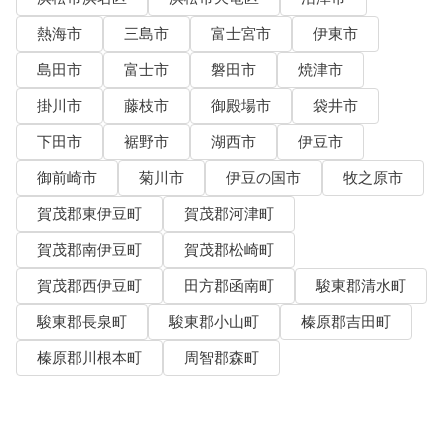
熱海市
三島市
富士宮市
伊東市
島田市
富士市
磐田市
焼津市
掛川市
藤枝市
御殿場市
袋井市
下田市
裾野市
湖西市
伊豆市
御前崎市
菊川市
伊豆の国市
牧之原市
賀茂郡東伊豆町
賀茂郡河津町
賀茂郡南伊豆町
賀茂郡松崎町
賀茂郡西伊豆町
田方郡函南町
駿東郡清水町
駿東郡長泉町
駿東郡小山町
榛原郡吉田町
榛原郡川根本町
周智郡森町