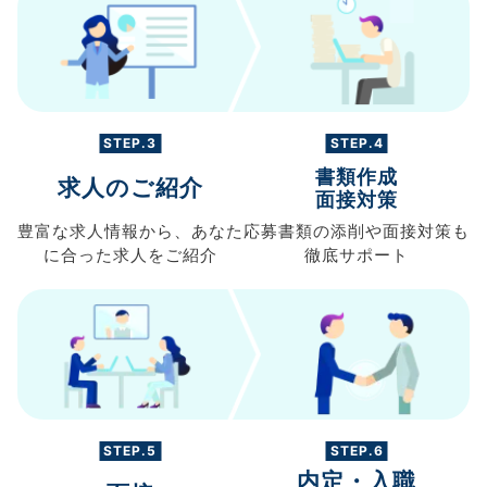
STEP.3
STEP.4
書類作成
求人のご紹介
面接対策
豊富な求人情報から、
あなた
応募書類の
添削や面接対策も
に合った求人を
ご紹介
徹底サポート
STEP.5
STEP.6
内定・入職