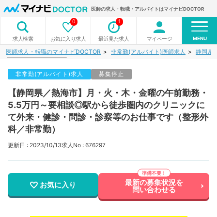
医師の求人・転職・アルバイトはマイナビDOCTOR
0
1
MENU
お気に入り求人
最近見た求人
マイページ
求人検索
医師求人・転職のマイナビDOCTOR
非常勤(アルバイト)医師求人
静岡県
非常勤(アルバイト)求人
募集停止
【静岡県／熱海市】月・火・木・金曜の午前勤務・
5.5万円～要相談◎駅から徒歩圏内のクリニックに
て外来・健診・問診・診察等のお仕事です（整形外
科／非常勤）
更新日 : 2023/10/13
求人No : 676297
最新の募集状況を
お気に入り
問い合わせる