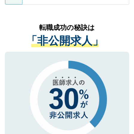
ているすべての個人データはご本人の許可
お気軽にご相談ください。先生専任のキャ
なく、医療機関側に開示したり、第三者に
リアパートナーが将来のご希望などをおう
提供することは一切ありません。また弊社
かがいして、現在の医療機関の状況や紹介
転職成功の秘訣は
は、個人情報の取り扱いについての厳密な
経験をまじえながら、適切なアドバイスを
管理基準を満たした事業者のみに付与され
「非公開求人」
させていただきます。すぐにご転職をされ
る、プライバシーマークを取得済みです。
ない方には、長期的なサポートが可能です
ご登録いただいた個人情報は、SSL（デー
ので、まずはご登録ください。
タ暗号化）によって保護されていますの
で、機密保持に関してもご安心ください。