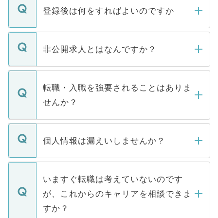
登録後は何をすればよいのですか
ご登録いただきましたら、弊社担当者がご
登録内容を確認し、その後メールもしくは
非公開求人とはなんですか？
お電話にて次のステップのご案内をいたし
ます。通常、5営業日以内にはご連絡をせて
マイナビDOCTORで取り扱っている求人の
いただきますので、しばらくお待ちくださ
うち約3割は、Webサイトからご覧いただ
転職・入職を強要されることはありま
い。
けない「非公開求人」です。非公開求人は
せんか？
下記の理由によって、一般には公開してい
ません。
転職・入職を強要することは一切ありませ
ん。また、仮に応募先から内定をいただい
個人情報は漏えいしませんか？
■応募殺到を避けるため 人気のある医療機
たとしても、ご本人が納得しない限り、内
関を公にしてしまうと、応募が殺到する場
定を承諾する必要はありません。内定先へ
個人情報が漏えいすることはありませんの
合があります。 選考を効率よく行うため
の辞退の連絡はキャリアパートナーが行い
で、ご安心ください。当サイトからの登録
いますぐ転職は考えていないのです
に、医療機関が求める条件に合った人材の
ますので、ご安心ください。
などで収集したご登録者様の個人情報は、
が、これからのキャリアを相談できま
みを人材紹介会社に依頼するケースが増え
ご本人のキャリアアップおよび転職活動の
ています。
すか？
支援を目的に使用いたします。お預かりし