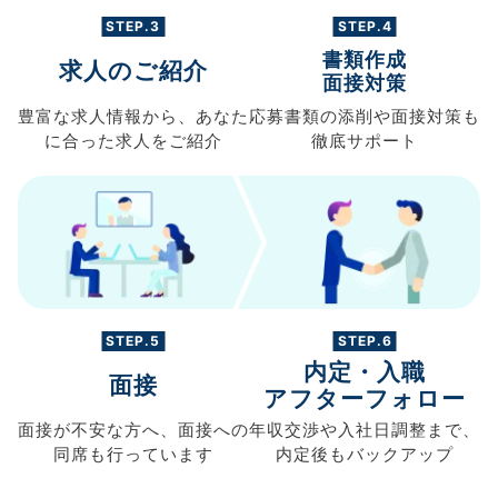
STEP.3
STEP.4
書類作成
求人のご紹介
面接対策
豊富な求人情報から、
あなた
応募書類の
添削や面接対策も
に合った求人を
ご紹介
徹底サポート
STEP.5
STEP.6
内定・入職
面接
アフターフォロー
面接が不安な方へ、
面接への
年収交渉や
入社日調整まで、
同席も
行っています
内定後もバックアップ