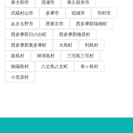
東大和市
清瀬市
東久留米市
武蔵村山市
多摩市
稲城市
羽村市
あきる野市
西東京市
西多摩郡瑞穂町
西多摩郡日の出町
西多摩郡檜原村
西多摩郡奥多摩町
大島町
利島村
新島村
神津島村
三宅島三宅村
御蔵島村
八丈島八丈町
青ヶ島村
小笠原村