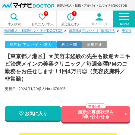
医師の求人・転職・アルバイトはマイナビDOCTOR
0
1
MENU
お気に入り求人
最近見た求人
マイページ
求人検索
医師求人・転職のマイナビDOCTOR
非常勤(アルバイト)医師求人
東京都
非常勤(アルバイト)求人
科目不問
募集停止
【東京都／港区】★美容未経験の先生も歓迎★ニキ
ビ治療メインの美容クリニック／毎週金曜PMのご
勤務をお任せします！1回4万円◎（美容皮膚科／
非常勤）
更新日 : 2024/11/20
求人No : 676295
最新の募集状況を
お気に入り
問い合わせる