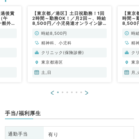
経過後賞
【東京都／港区】土日祝勤務！1回
【東京
（午
2時間～勤務OK！／月2回～、時給
時間～
一般外来
8,500円／小児発達オンライン診
8,50
勤）
療／（精神科・小児科／非常勤）
療／（
時給8,500円
時給
精神科、小児科
精
クリニック(保険診療)
ク
東京都港区
東
土,日
月,
<
>
手当/福利厚生
有り
通勤手当