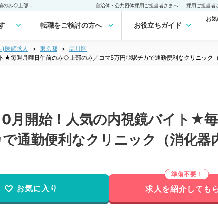
【東京都／品川区】26年10月開始！人気の内視鏡バイト★毎週月曜日午前のみ◇上部のみ／コマ5万円◎駅チカで通勤便利なクリニック（消化器内科／非常勤）非常勤(アルバイト)の求人｜医師の求人・転職・アルバイトは【マイナビDOCTOR】
自治体・公共団体採用ご担当者さまへ
採用ご担当者
お気
す
転職をご検討の方へ
お役立ちガイド
ト)医師求人
東京都
品川区
イト★毎週月曜日午前のみ◇上部のみ／コマ5万円◎駅チカで通勤便利なクリニック
10月開始！人気の内視鏡バイト★
カで通勤便利なクリニック（消化器
お気に入り
求人を紹介しても