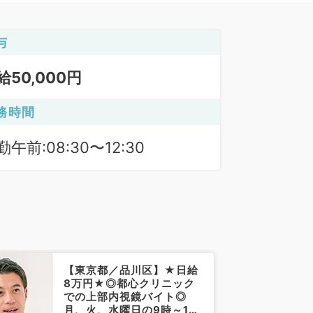
与
給50,000円
務時間
勤午前:08:30〜12:30
【東京都／品川区】★日給
8万円★◎都心クリニック
での上部内視鏡バイト◎
月、火、水曜日の9時～18