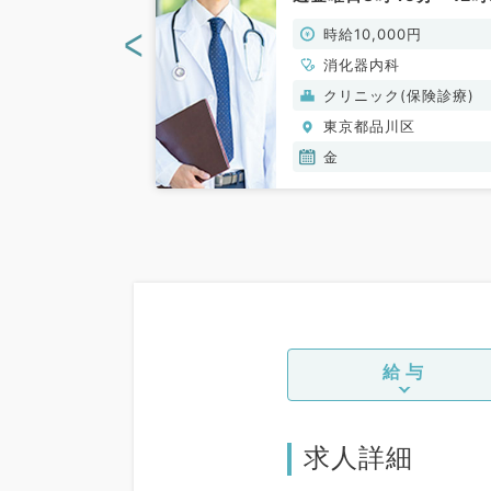
勤）
45分の午前のご勤務！
<
00円
時給10,000円
駅からも徒歩圏内です
◎（消化器内科、消化器
科、外科系全般、
消化器内科
科／非常勤）
、消化器外科、乳
(保険診療)
クリニック(保険診療)
健診・人間ドック
川区
東京都品川区
金
給与
求人詳細