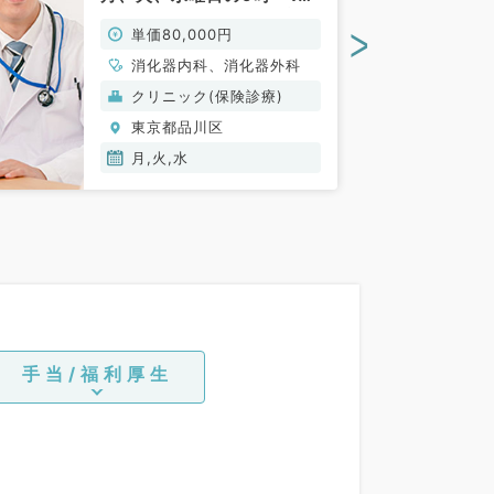
時まで◆週1コマから相談
>
単価80,000円
可能です（消化器内科、消
化器外科／非常勤）
消化器内科、消化器外科
クリニック(保険診療)
東京都品川区
月,火,水
手当/福利厚生