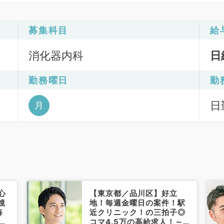
募集科目
給
消化器内科
日
勤務曜日
勤
日
月
心
【東京都／品川区】好立
鏡
地！毎週金曜日の案件！駅
毎
近クリニック！の三拍子◎
コマ4.5万の高給求人！～