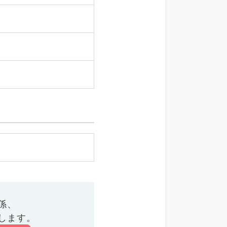
係、
します。