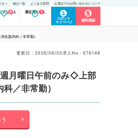
さまへ
拠点一覧
よくある質問
お電話でのお問い合わせについて
に入り求人
0
最近見た求人
1
スポット
無料登録
マイページ
（消化器内科／非常勤）
更新日 : 2026/08/05
求人No : 676148
毎週月曜日午前のみ◇上部
内科／非常勤）
らう