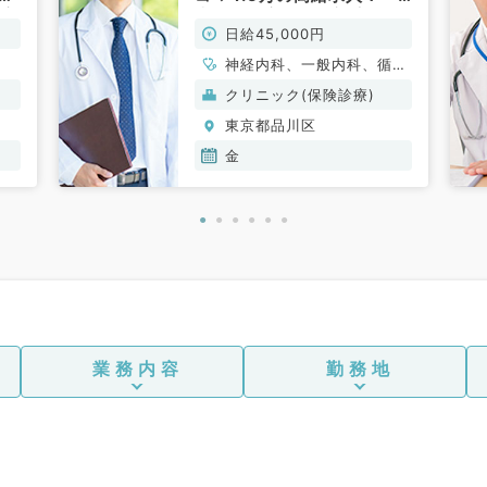
最寄
患者様に寄り添い対応した
日給45,000円
い方オススメ！～（内科系
外
／非常勤）
神経内科、一般内科、循環
器内科、呼吸器内科、消化
クリニック(保険診療)
器内科、内分泌・代謝内
東京都品川区
科、腎臓内科、血液内科
金
業務内容
勤務地