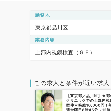
勤務地
東京都品川区
業務内容
上部内視鏡検査（ＧＦ）
この求人と条件が近い求人
品川区】コマ4
【東京都／品川区】★都
3・5週土曜
クリニックでの上部内視
鏡検査＆乳腺エ
案件★時給10,000円！
お仕事（消化器
週金曜日8時45分～12時