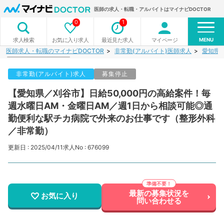
医師の求人・転職・アルバイトはマイナビDOCTOR
0
1
MENU
お気に入り求人
最近見た求人
マイページ
求人検索
医師求人・転職のマイナビDOCTOR
非常勤(アルバイト)医師求人
愛知県
非常勤(アルバイト)求人
募集停止
【愛知県／刈谷市】日給50,000円の高給案件！毎
週水曜日AM・金曜日AM／週1日から相談可能◎通
勤便利な駅チカ病院で外来のお仕事です（整形外科
／非常勤）
更新日 : 2025/04/11
求人No : 676099
最新の募集状況を
お気に入り
問い合わせる