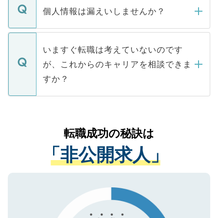
ん。また、仮に応募先から内定をいただい
個人情報は漏えいしませんか？
■応募殺到を避けるため 人気のある医療機
たとしても、ご本人が納得しない限り、内
関を公にしてしまうと、応募が殺到する場
定を承諾する必要はありません。内定先へ
個人情報が漏えいすることはありませんの
合があります。 選考を効率よく行うため
の辞退の連絡はキャリアパートナーが行い
で、ご安心ください。当サイトからの登録
いますぐ転職は考えていないのです
に、医療機関が求める条件に合った人材の
ますので、ご安心ください。
などで収集したご登録者様の個人情報は、
が、これからのキャリアを相談できま
みを人材紹介会社に依頼するケースが増え
ご本人のキャリアアップおよび転職活動の
ています。
すか？
支援を目的に使用いたします。お預かりし
ているすべての個人データはご本人の許可
お気軽にご相談ください。先生専任のキャ
なく、医療機関側に開示したり、第三者に
リアパートナーが将来のご希望などをおう
提供することは一切ありません。また弊社
かがいして、現在の医療機関の状況や紹介
転職成功の秘訣は
は、個人情報の取り扱いについての厳密な
経験をまじえながら、適切なアドバイスを
管理基準を満たした事業者のみに付与され
「非公開求人」
させていただきます。すぐにご転職をされ
る、プライバシーマークを取得済みです。
ない方には、長期的なサポートが可能です
ご登録いただいた個人情報は、SSL（デー
ので、まずはご登録ください。
タ暗号化）によって保護されていますの
で、機密保持に関してもご安心ください。