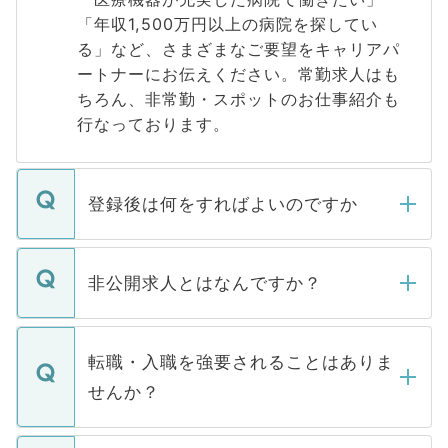
「年収1,500万円以上の病院を探してい
る」など、さまざまなご要望をキャリアパ
ートナーにお伝えください。常勤求人はも
ちろん、非常勤・スポットのお仕事紹介も
行なっております。
登録後は何をすればよいのですか
ご登録いただきましたら、弊社担当者がご
登録内容を確認し、その後メールもしくは
非公開求人とはなんですか？
お電話にて次のステップのご案内をいたし
ます。通常、5営業日以内にはご連絡をせて
マイナビDOCTORで取り扱っている求人の
いただきますので、しばらくお待ちくださ
うち約3割は、Webサイトからご覧いただ
転職・入職を強要されることはありま
い。
けない「非公開求人」です。非公開求人は
せんか？
下記の理由によって、一般には公開してい
ません。
転職・入職を強要することは一切ありませ