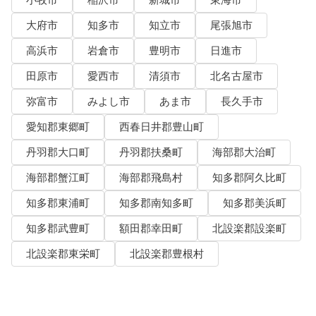
大府市
知多市
知立市
尾張旭市
高浜市
岩倉市
豊明市
日進市
田原市
愛西市
清須市
北名古屋市
弥富市
みよし市
あま市
長久手市
愛知郡東郷町
西春日井郡豊山町
丹羽郡大口町
丹羽郡扶桑町
海部郡大治町
海部郡蟹江町
海部郡飛島村
知多郡阿久比町
知多郡東浦町
知多郡南知多町
知多郡美浜町
知多郡武豊町
額田郡幸田町
北設楽郡設楽町
北設楽郡東栄町
北設楽郡豊根村