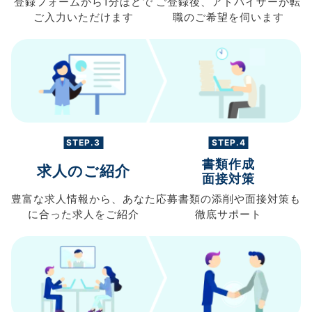
登録フォームから
1分ほどで
ご登録後、
アドバイザーが転
ご入力
いただけます
職の
ご希望を伺います
STEP.3
STEP.4
書類作成
求人のご紹介
面接対策
豊富な求人情報から、
あなた
応募書類の
添削や面接対策も
に合った求人を
ご紹介
徹底サポート