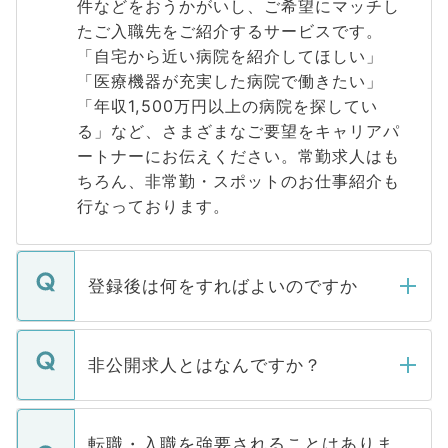
件などをおうかがいし、ご希望にマッチし
たご入職先をご紹介するサービスです。
「自宅から近い病院を紹介してほしい」
「医療機器が充実した病院で働きたい」
「年収1,500万円以上の病院を探してい
る」など、さまざまなご要望をキャリアパ
ートナーにお伝えください。常勤求人はも
ちろん、非常勤・スポットのお仕事紹介も
行なっております。
登録後は何をすればよいのですか
ご登録いただきましたら、弊社担当者がご
登録内容を確認し、その後メールもしくは
非公開求人とはなんですか？
お電話にて次のステップのご案内をいたし
ます。通常、5営業日以内にはご連絡をせて
マイナビDOCTORで取り扱っている求人の
いただきますので、しばらくお待ちくださ
うち約3割は、Webサイトからご覧いただ
転職・入職を強要されることはありま