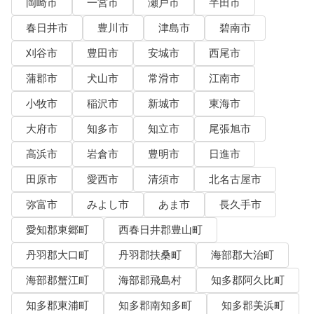
岡崎市
一宮市
瀬戸市
半田市
春日井市
豊川市
津島市
碧南市
刈谷市
豊田市
安城市
西尾市
蒲郡市
犬山市
常滑市
江南市
小牧市
稲沢市
新城市
東海市
大府市
知多市
知立市
尾張旭市
高浜市
岩倉市
豊明市
日進市
田原市
愛西市
清須市
北名古屋市
弥富市
みよし市
あま市
長久手市
愛知郡東郷町
西春日井郡豊山町
丹羽郡大口町
丹羽郡扶桑町
海部郡大治町
海部郡蟹江町
海部郡飛島村
知多郡阿久比町
知多郡東浦町
知多郡南知多町
知多郡美浜町