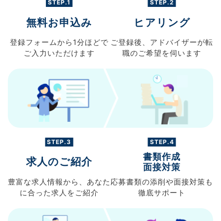
STEP.1
STEP.2
無料お申込み
ヒアリング
登録フォームから
1分ほどで
ご登録後、
アドバイザーが転
ご入力
いただけます
職の
ご希望を伺います
STEP.3
STEP.4
書類作成
求人のご紹介
面接対策
豊富な求人情報から、
あなた
応募書類の
添削や面接対策も
に合った求人を
ご紹介
徹底サポート