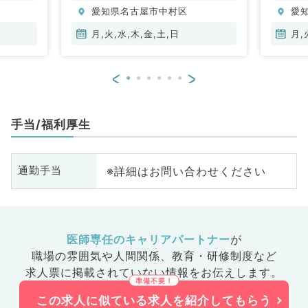
愛知県名古屋市中村区
愛
月,火,水,木,金,土,日
月,
<
>
手当/福利厚生
※詳細はお問い合わせください
通勤手当
医師専任のキャリアパートナー
が
職場の雰囲気や人間関係、
教育・研修制度など
求人票に掲載されていない情報をお伝えします。
この求人に似ている求人を紹介してもらう