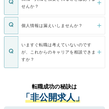
い。
けない「非公開求人」です。非公開求人は
せんか？
下記の理由によって、一般には公開してい
ません。
転職・入職を強要することは一切ありませ
ん。また、仮に応募先から内定をいただい
個人情報は漏えいしませんか？
■応募殺到を避けるため 人気のある医療機
たとしても、ご本人が納得しない限り、内
関を公にしてしまうと、応募が殺到する場
定を承諾する必要はありません。内定先へ
個人情報が漏えいすることはありませんの
合があります。 選考を効率よく行うため
の辞退の連絡はキャリアパートナーが行い
で、ご安心ください。当サイトからの登録
いますぐ転職は考えていないのです
に、医療機関が求める条件に合った人材の
ますので、ご安心ください。
などで収集したご登録者様の個人情報は、
が、これからのキャリアを相談できま
みを人材紹介会社に依頼するケースが増え
ご本人のキャリアアップおよび転職活動の
ています。
すか？
支援を目的に使用いたします。お預かりし
ているすべての個人データはご本人の許可
お気軽にご相談ください。先生専任のキャ
なく、医療機関側に開示したり、第三者に
リアパートナーが将来のご希望などをおう
提供することは一切ありません。また弊社
かがいして、現在の医療機関の状況や紹介
転職成功の秘訣は
は、個人情報の取り扱いについての厳密な
経験をまじえながら、適切なアドバイスを
管理基準を満たした事業者のみに付与され
「非公開求人」
させていただきます。すぐにご転職をされ
る、プライバシーマークを取得済みです。
ない方には、長期的なサポートが可能です
ご登録いただいた個人情報は、SSL（デー
ので、まずはご登録ください。