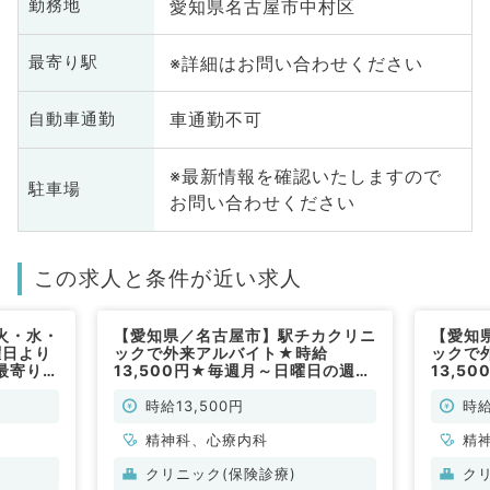
愛知県名古屋市中村区
勤務地
※詳細はお問い合わせください
最寄り駅
車通勤不可
自動車通勤
※最新情報を確認いたしますので
駐車場
お問い合わせください
この求人と条件が近い求人
火・水・
【愛知県／名古屋市】駅チカクリニ
【愛知
曜日より
ックで外来アルバイト★時給
ックで
◎最寄り駅
13,500円★毎週月～日曜日の週1
13,5
にて外来
曜日から可能～非指定医の先生も歓
み／週
常勤）
迎～（精神科／非常勤）
先生も
時給13,500円
時給
精神科、心療内科
精
クリニック(保険診療)
ク