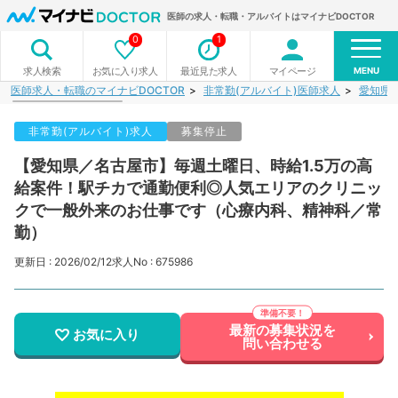
医師の求人・転職・アルバイトはマイナビDOCTOR
0
1
MENU
お気に入り求人
最近見た求人
マイページ
求人検索
医師求人・転職のマイナビDOCTOR
非常勤(アルバイト)医師求人
愛知県
非常勤(アルバイト)求人
募集停止
【愛知県／名古屋市】毎週土曜日、時給1.5万の高
給案件！駅チカで通勤便利◎人気エリアのクリニッ
クで一般外来のお仕事です（心療内科、精神科／常
勤）
更新日 : 2026/02/12
求人No : 675986
最新の募集状況を
お気に入り
問い合わせる