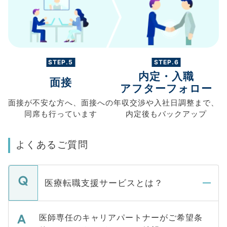
STEP.5
STEP.6
内定・入職
面接
アフターフォロー
面接が不安な方へ、
面接への
年収交渉や
入社日調整まで、
同席も
行っています
内定後もバックアップ
よくあるご質問
医療転職支援サービスとは？
医師専任のキャリアパートナーがご希望条