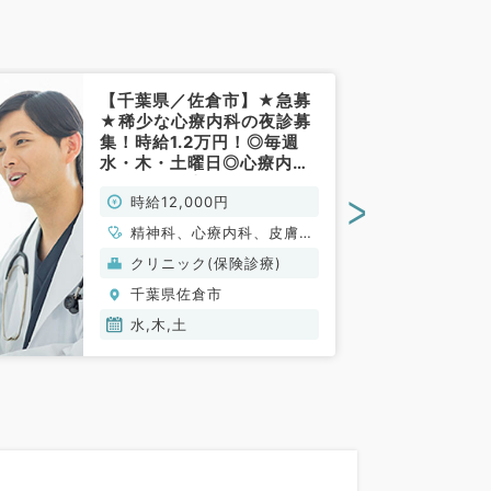
【千葉県／佐倉市】★急募
★稀少な心療内科の夜診募
集！時給1.2万円！◎毎週
水・木・土曜日◎心療内科
未経験、他専門科目をお持
>
時給12,000円
ちの先生も歓迎～（心療内
科／非常勤）
精神科、心療内科、皮膚
科、婦人科、眼科、一般内
クリニック(保険診療)
科
千葉県佐倉市
水,木,土