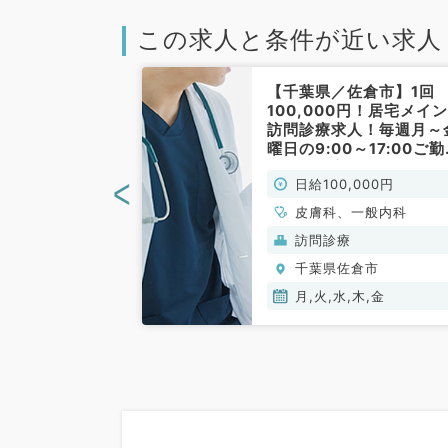
この求人と条件が近い求人
内科の夜診バイ
【千葉県／佐倉市】1回
2万円！第2・4
100,000円！居宅メイ
診のみのご勤務
訪問診療求人！毎週月～
内科未経験、他
曜日の9:00～17:00ご
お持ちの先生も
可能！最寄り駅徒歩圏内
<
00円
日給100,000円
クリニック（内科系／非
勤）
心療内科、皮膚
皮膚科、一般内科
科、眼科、一般内
(保険診療)
訪問診療
倉市
千葉県佐倉市
月,火,水,木,金