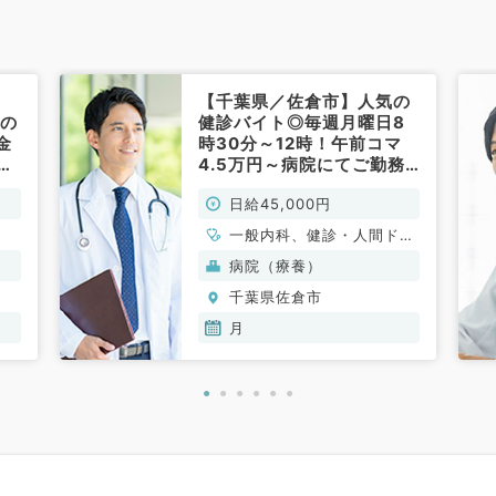
【千葉県／佐倉市】人気の
ンの
健診バイト◎毎週月曜日8
金
時30分～12時！午前コマ
勤務
4.5万円～病院にてご勤務
の
（健診・人間ドック／非常
日給45,000円
常
勤）
一般内科、健診・人間ドッ
ク
病院（療養）
千葉県佐倉市
月