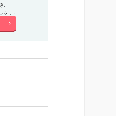
係、
します。