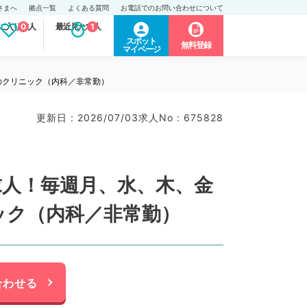
さまへ
拠点一覧
よくある質問
お電話でのお問い合わせについて
に入り求人
0
最近見た求人
1
スポット
無料登録
マイページ
内のクリニック（内科／非常勤）
更新日 : 2026/07/03
求人No : 675828
療求人！毎週月、水、木、金
ニック（内科／非常勤）
合わせる