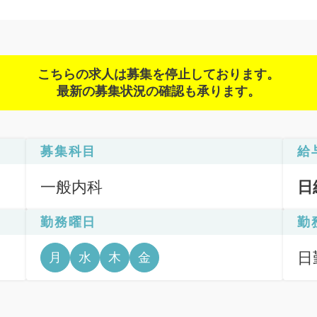
こちらの求人は募集を停止しております。
最新の募集状況の確認も承ります。
募集科目
給
一般内科
日
勤務曜日
勤
日
月
水
木
金
6