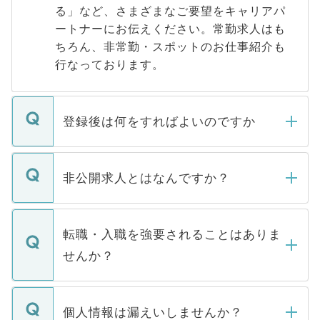
る」など、さまざまなご要望をキャリアパ
ートナーにお伝えください。常勤求人はも
ちろん、非常勤・スポットのお仕事紹介も
行なっております。
登録後は何をすればよいのですか
ご登録いただきましたら、弊社担当者がご
登録内容を確認し、その後メールもしくは
非公開求人とはなんですか？
お電話にて次のステップのご案内をいたし
ます。通常、5営業日以内にはご連絡をせて
マイナビDOCTORで取り扱っている求人の
いただきますので、しばらくお待ちくださ
うち約3割は、Webサイトからご覧いただ
転職・入職を強要されることはありま
い。
けない「非公開求人」です。非公開求人は
せんか？
下記の理由によって、一般には公開してい
ません。
転職・入職を強要することは一切ありませ
ん。また、仮に応募先から内定をいただい
個人情報は漏えいしませんか？