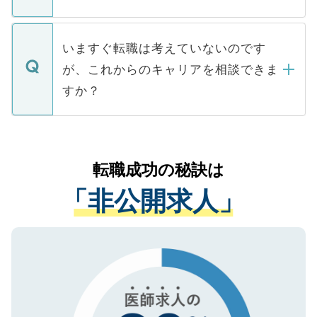
■応募殺到を避けるため 人気のある医療機
たとしても、ご本人が納得しない限り、内
関を公にしてしまうと、応募が殺到する場
定を承諾する必要はありません。内定先へ
個人情報が漏えいすることはありませんの
合があります。 選考を効率よく行うため
の辞退の連絡はキャリアパートナーが行い
で、ご安心ください。当サイトからの登録
いますぐ転職は考えていないのです
に、医療機関が求める条件に合った人材の
ますので、ご安心ください。
などで収集したご登録者様の個人情報は、
が、これからのキャリアを相談できま
みを人材紹介会社に依頼するケースが増え
ご本人のキャリアアップおよび転職活動の
ています。
すか？
支援を目的に使用いたします。お預かりし
ているすべての個人データはご本人の許可
お気軽にご相談ください。先生専任のキャ
なく、医療機関側に開示したり、第三者に
リアパートナーが将来のご希望などをおう
提供することは一切ありません。また弊社
かがいして、現在の医療機関の状況や紹介
転職成功の秘訣は
は、個人情報の取り扱いについての厳密な
経験をまじえながら、適切なアドバイスを
管理基準を満たした事業者のみに付与され
「非公開求人」
させていただきます。すぐにご転職をされ
る、プライバシーマークを取得済みです。
ない方には、長期的なサポートが可能です
ご登録いただいた個人情報は、SSL（デー
ので、まずはご登録ください。
タ暗号化）によって保護されていますの
で、機密保持に関してもご安心ください。