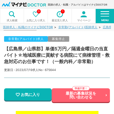
医師の求人・転職・アルバイトはマイナビDOCTOR
0
1
MENU
お気に入り求人
最近見た求人
マイページ
求人検索
医師求人・転職のマイナビDOCTOR
非常勤(アルバイト)医師求人
広島県
非常勤(アルバイト)求人
募集停止
【広島県／山県郡】単価5万円／隔週金曜日の当直
バイト☆地域医療に貢献する病院にて病棟管理・救
急対応のお仕事です！（一般内科／非常勤）
更新日 : 2023/07/19
求人No : 675644
最新の募集状況を
お気に入り
問い合わせる