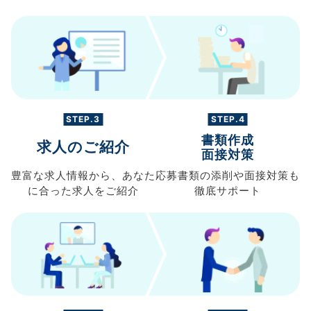
STEP.3
STEP.4
書類作成
求人のご紹介
面接対策
豊富な求人情報から、
あなた
応募書類の
添削や面接対策も
に合った求人を
ご紹介
徹底サポート