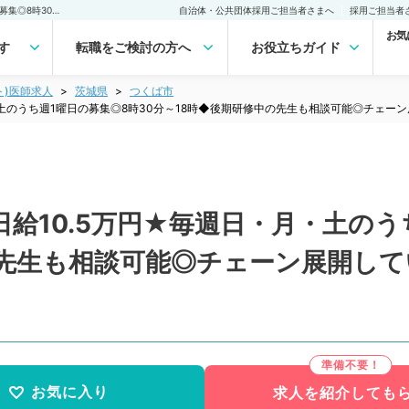
【茨城県／つくば市】★日給10.5万円★毎週日・月・土のうち週1曜日の募集◎8時30分～18時◆後期研修中の先生も相談可能◎チェーン展開しているクリニックです（内科系・外科系／非常勤）非常勤(アルバイト)の求人｜医師の求人・転職・アルバイトは【マイナビDOCTOR】
自治体・公共団体採用ご担当者さまへ
採用ご担当者
お気
す
転職をご検討の方へ
お役立ちガイド
ト)医師求人
茨城県
つくば市
・土のうち週1曜日の募集◎8時30分～18時◆後期研修中の先生も相談可能◎チェ
給10.5万円★毎週日・月・土のう
の先生も相談可能◎チェーン展開し
お気に入り
求人を紹介しても