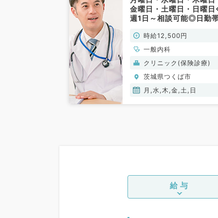
金曜日・土曜日・日曜日
週1日～相談可能◎日勤
務◎時給12,500円～★
時給12,500円
来診療のお仕事です★半
よりご相談可能です！（
一般内科
般内科／非常勤）
クリニック(保険診療)
茨城県つくば市
月,水,木,金,土,日
給与