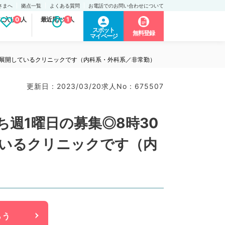
さまへ
拠点一覧
よくある質問
お電話でのお問い合わせについて
に入り求人
0
最近見た求人
1
スポット
無料登録
マイページ
ーン展開しているクリニックです（内科系・外科系／非常勤）
更新日 : 2023/03/20
求人No : 675507
ち週1曜日の募集◎8時30
ているクリニックです（内
らう