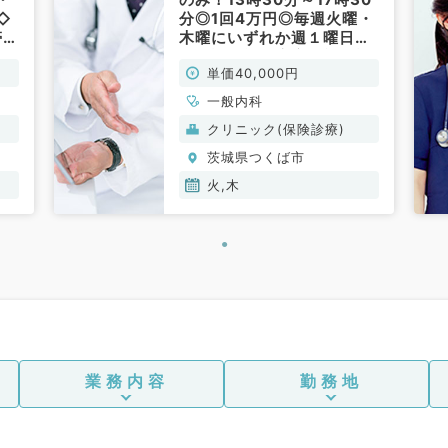
◇
分◎1回4万円◎毎週火曜・
帯勤
木曜にいずれか週１曜日か
外
ら相談可能◇安心の複数診
単価40,000円
日
体制です◇(一般内科／非常
一
勤)
一般内科
クリニック(保険診療)
茨城県つくば市
火,木
業務内容
勤務地