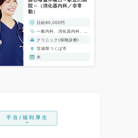
院～（消化器内科／非常
勤）
日給80,000円
一般内科、消化器内科、大
腸・肛門外科
クリニック(保険診療)
茨城県つくば市
木
手当/福利厚生