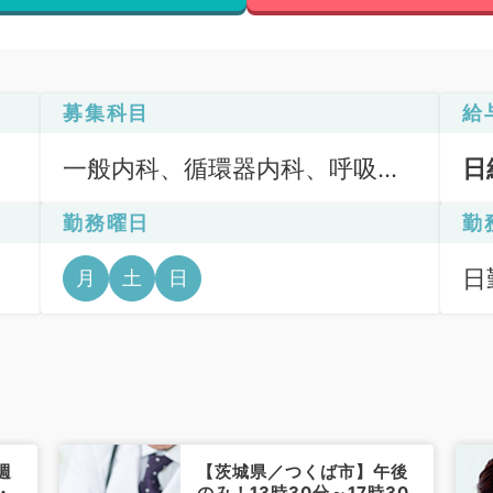
募集科目
給
一般内科、循環器内科、呼吸器
日
内科、消化器内科、内分泌・代
勤務曜日
勤
謝内科
日
月
土
日
9
週
【茨城県／つくば市】午後
・
のみ！13時30分～17時30