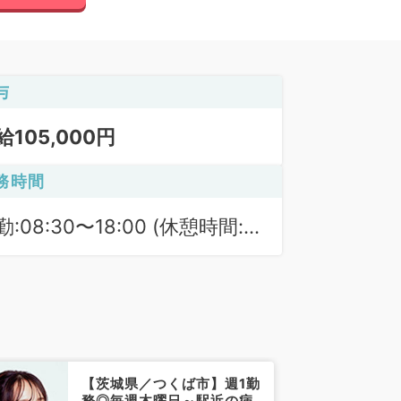
与
給105,000円
務時間
勤:08:30〜18:00 (休憩時間:
0分)
【茨城県／つくば市】週1勤
務◎毎週木曜日～駅近の病