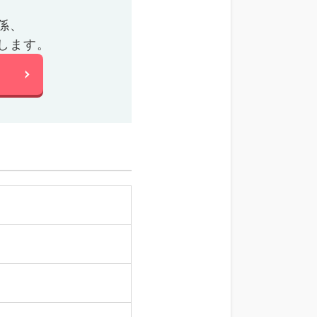
係、
します。