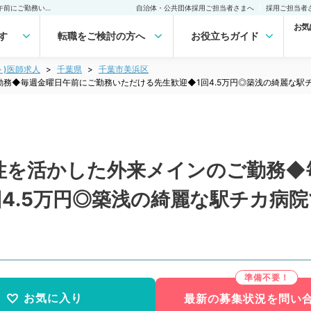
【千葉県／千葉市】専門性を活かした外来メインのご勤務◆毎週金曜日午前にご勤務いただける先生歓迎◆1回4.5万円◎築浅の綺麗な駅チカ病院です（呼吸器内科／非常勤）非常勤(アルバイト)の求人｜医師の求人・転職・アルバイトは【マイナビDOCTOR】
自治体・公共団体採用ご担当者さまへ
採用ご担当者
お気
す
転職をご検討の方へ
お役立ちガイド
ト)医師求人
千葉県
千葉市美浜区
務◆毎週金曜日午前にご勤務いただける先生歓迎◆1回4.5万円◎築浅の綺麗な駅
性を活かした外来メインのご勤務◆
4.5万円◎築浅の綺麗な駅チカ病
お気に入り
最新の募集状況を問い