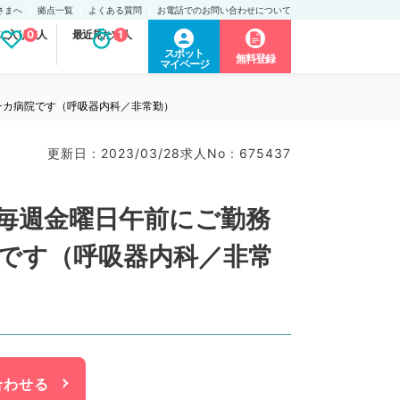
さまへ
拠点一覧
よくある質問
お電話でのお問い合わせについて
に入り求人
0
最近見た求人
1
スポット
無料登録
マイページ
チカ病院です（呼吸器内科／非常勤）
更新日 : 2023/03/28
求人No : 675437
毎週金曜日午前にご勤務
院です（呼吸器内科／非常
合わせる