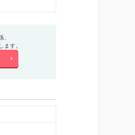
係、
します。