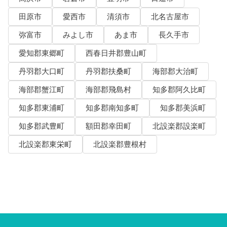
田原市
愛西市
清須市
北名古屋市
弥富市
みよし市
あま市
長久手市
愛知郡東郷町
西春日井郡豊山町
丹羽郡大口町
丹羽郡扶桑町
海部郡大治町
海部郡蟹江町
海部郡飛島村
知多郡阿久比町
知多郡東浦町
知多郡南知多町
知多郡美浜町
知多郡武豊町
額田郡幸田町
北設楽郡設楽町
北設楽郡東栄町
北設楽郡豊根村