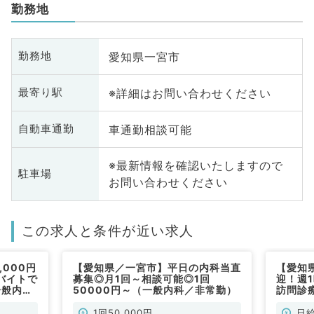
勤務地
愛知県一宮市
勤務地
※詳細はお問い合わせください
最寄り駅
車通勤相談可能
自動車通勤
※最新情報を確認いたしますので
駐車場
お問い合わせください
この求人と条件が近い求人
000円
【愛知県／一宮市】平日の内科当直
【愛知
バイトで
募集◎月1回～相談可能◎1回
迎！週
一般内科
50000円～（一般内科／非常勤）
訪問診
62,5
1回50,000円
日給