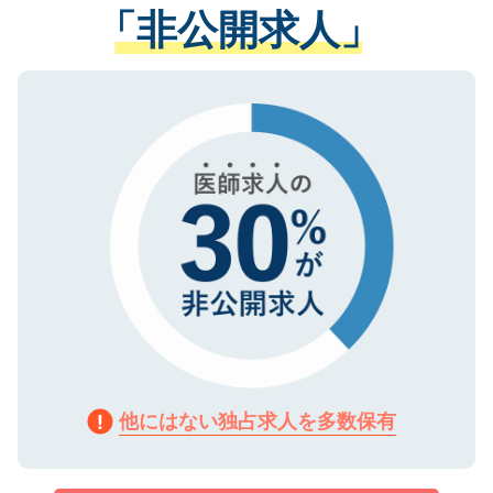
管理基準を満たした事業者のみに付与され
「非公開求人」
させていただきます。すぐにご転職をされ
る、プライバシーマークを取得済みです。
ない方には、長期的なサポートが可能です
ご登録いただいた個人情報は、SSL（デー
ので、まずはご登録ください。
タ暗号化）によって保護されていますの
で、機密保持に関してもご安心ください。
他にはない独占求人を多数保有