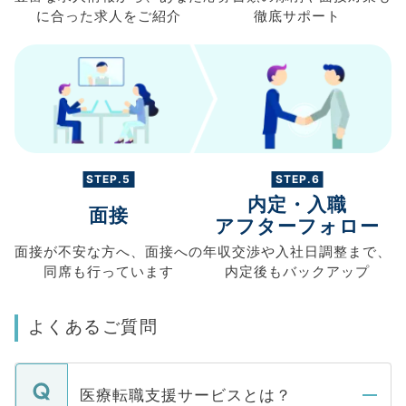
に合った求人を
ご紹介
徹底サポート
STEP.5
STEP.6
内定・入職
面接
アフターフォロー
面接が不安な方へ、
面接への
年収交渉や
入社日調整まで、
同席も
行っています
内定後もバックアップ
よくあるご質問
医療転職支援サービスとは？