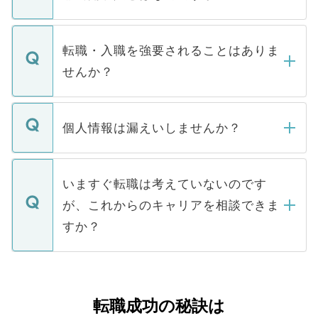
お電話にて次のステップのご案内をいたし
ます。通常、5営業日以内にはご連絡をせて
マイナビDOCTORで取り扱っている求人の
いただきますので、しばらくお待ちくださ
うち約3割は、Webサイトからご覧いただ
転職・入職を強要されることはありま
い。
けない「非公開求人」です。非公開求人は
せんか？
下記の理由によって、一般には公開してい
ません。
転職・入職を強要することは一切ありませ
ん。また、仮に応募先から内定をいただい
個人情報は漏えいしませんか？
■応募殺到を避けるため 人気のある医療機
たとしても、ご本人が納得しない限り、内
関を公にしてしまうと、応募が殺到する場
定を承諾する必要はありません。内定先へ
個人情報が漏えいすることはありませんの
合があります。 選考を効率よく行うため
の辞退の連絡はキャリアパートナーが行い
で、ご安心ください。当サイトからの登録
いますぐ転職は考えていないのです
に、医療機関が求める条件に合った人材の
ますので、ご安心ください。
などで収集したご登録者様の個人情報は、
が、これからのキャリアを相談できま
みを人材紹介会社に依頼するケースが増え
ご本人のキャリアアップおよび転職活動の
ています。
すか？
支援を目的に使用いたします。お預かりし
ているすべての個人データはご本人の許可
お気軽にご相談ください。先生専任のキャ
なく、医療機関側に開示したり、第三者に
リアパートナーが将来のご希望などをおう
提供することは一切ありません。また弊社
かがいして、現在の医療機関の状況や紹介
転職成功の秘訣は
は、個人情報の取り扱いについての厳密な
経験をまじえながら、適切なアドバイスを