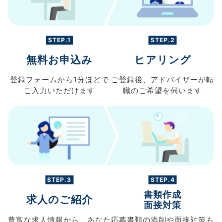
STEP.1
STEP.2
無料お申込み
ヒアリング
登録フォームから
1分ほどで
ご登録後、
アドバイザーが転
ご入力
いただけます
職の
ご希望を伺います
STEP.3
STEP.4
書類作成
求人のご紹介
面接対策
豊富な求人情報から、
あなた
応募書類の
添削や面接対策も