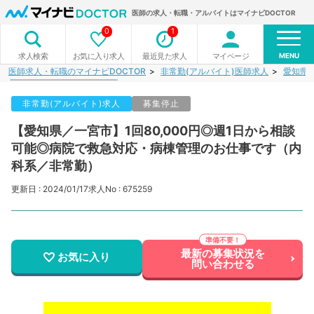
医師の求人・転職・アルバイトはマイナビDOCTOR
0
1
MENU
お気に入り求人
最近見た求人
マイページ
求人検索
医師求人・転職のマイナビDOCTOR
非常勤(アルバイト)医師求人
愛知県
非常勤(アルバイト)求人
募集停止
【愛知県／一宮市】1回80,000円◎週1日から相談
可能◎病院で救急対応・病棟管理のお仕事です（内
科系／非常勤）
更新日 : 2024/01/17
求人No : 675259
最新の募集状況を
お気に入り
問い合わせる