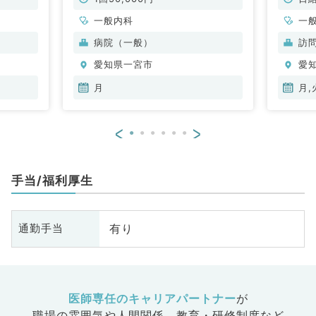
一般内科
一
病院（一般）
訪
愛知県一宮市
愛
月
月,
<
>
手当/福利厚生
有り
通勤手当
医師専任のキャリアパートナー
が
職場の雰囲気や人間関係、
教育・研修制度など