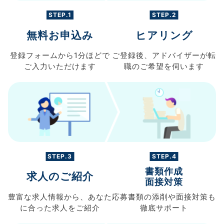
STEP.1
STEP.2
無料お申込み
ヒアリング
登録フォームから
1分ほどで
ご登録後、
アドバイザーが転
ご入力
いただけます
職の
ご希望を伺います
STEP.3
STEP.4
書類作成
求人のご紹介
面接対策
豊富な求人情報から、
あなた
応募書類の
添削や面接対策も
に合った求人を
ご紹介
徹底サポート