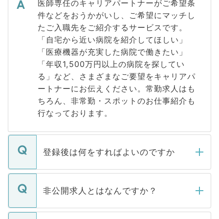
医師専任のキャリアパートナーがご希望条
件などをおうかがいし、ご希望にマッチし
たご入職先をご紹介するサービスです。
「自宅から近い病院を紹介してほしい」
「医療機器が充実した病院で働きたい」
「年収1,500万円以上の病院を探してい
る」など、さまざまなご要望をキャリアパ
ートナーにお伝えください。常勤求人はも
ちろん、非常勤・スポットのお仕事紹介も
行なっております。
登録後は何をすればよいのですか
ご登録いただきましたら、弊社担当者がご
登録内容を確認し、その後メールもしくは
非公開求人とはなんですか？
お電話にて次のステップのご案内をいたし
ます。通常、5営業日以内にはご連絡をせて
マイナビDOCTORで取り扱っている求人の