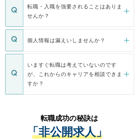
いただきますので、しばらくお待ちくださ
うち約3割は、Webサイトからご覧いただ
転職・入職を強要されることはありま
い。
けない「非公開求人」です。非公開求人は
せんか？
下記の理由によって、一般には公開してい
ません。
転職・入職を強要することは一切ありませ
ん。また、仮に応募先から内定をいただい
個人情報は漏えいしませんか？
■応募殺到を避けるため 人気のある医療機
たとしても、ご本人が納得しない限り、内
関を公にしてしまうと、応募が殺到する場
定を承諾する必要はありません。内定先へ
個人情報が漏えいすることはありませんの
合があります。 選考を効率よく行うため
の辞退の連絡はキャリアパートナーが行い
で、ご安心ください。当サイトからの登録
いますぐ転職は考えていないのです
に、医療機関が求める条件に合った人材の
ますので、ご安心ください。
などで収集したご登録者様の個人情報は、
が、これからのキャリアを相談できま
みを人材紹介会社に依頼するケースが増え
ご本人のキャリアアップおよび転職活動の
ています。
すか？
支援を目的に使用いたします。お預かりし
ているすべての個人データはご本人の許可
お気軽にご相談ください。先生専任のキャ
なく、医療機関側に開示したり、第三者に
リアパートナーが将来のご希望などをおう
提供することは一切ありません。また弊社
かがいして、現在の医療機関の状況や紹介
転職成功の秘訣は
は、個人情報の取り扱いについての厳密な
経験をまじえながら、適切なアドバイスを
管理基準を満たした事業者のみに付与され
「非公開求人」
させていただきます。すぐにご転職をされ
る、プライバシーマークを取得済みです。
ない方には、長期的なサポートが可能です