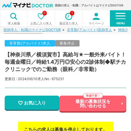
医師の求人・転職・アルバイトはマイナビDOCTOR
0
1
MENU
お気に入り求人
最近見た求人
マイページ
求人検索
医師求人・転職のマイナビDOCTOR
非常勤(アルバイト)医師求人
神奈川
非常勤(アルバイト)求人
募集停止
【神奈川県／横須賀市】高給与★一般外来バイト！
毎週金曜日／時給1.4万円◎安心の2診体制◆駅チカ
クリニックでのご勤務（眼科／非常勤）
更新日 : 2024/06/10
求人No : 675231
最新の募集状況を
お気に入り
問い合わせる
こちらの求人は募集を停止しております。