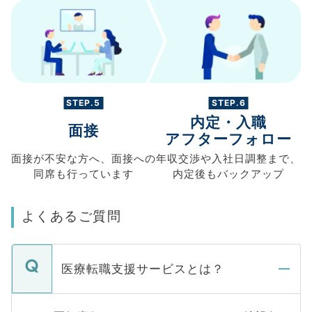
STEP.5
STEP.6
内定・入職
面接
アフターフォロー
面接が不安な方へ、
面接への
年収交渉や
入社日調整まで、
同席も
行っています
内定後もバックアップ
よくあるご質問
医療転職支援サービスとは？