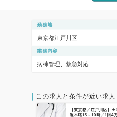
勤務地
東京都江戸川区
業務内容
病棟管理、救急対応
この求人と条件が近い求人
江戸川区】毎週
【東京都／江戸川区】★
時～翌7時の当
週木曜15～19時／1回4