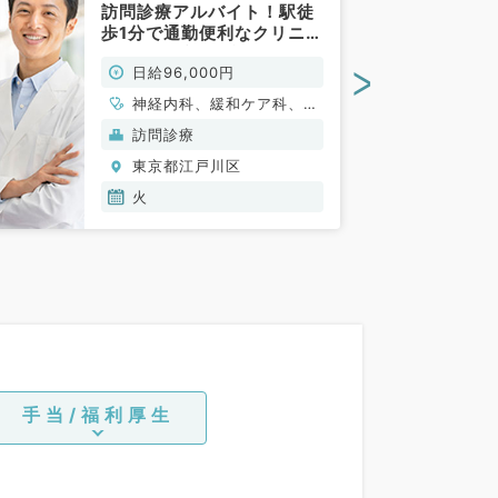
訪問診療アルバイト！駅徒
歩1分で通勤便利なクリニッ
ク（内科系・緩和ケア科／
>
日給96,000円
非常勤）
神経内科、緩和ケア科、一
般内科、循環器内科、呼吸
訪問診療
器内科、消化器内科、内分
東京都江戸川区
泌・代謝内科、腎臓内科、
老年内科、血液内科、膠原
火
病科
手当/福利厚生