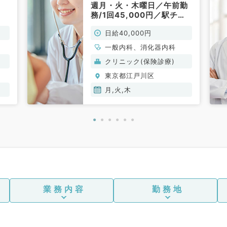
週月・火・木曜日／午前勤
務/1回45,000円／駅チカ
で通勤便利♪（消化器内
日給40,000円
科・一般内科／非常勤）
一般内科、消化器内科
クリニック(保険診療)
東京都江戸川区
月,火,木
業務内容
勤務地