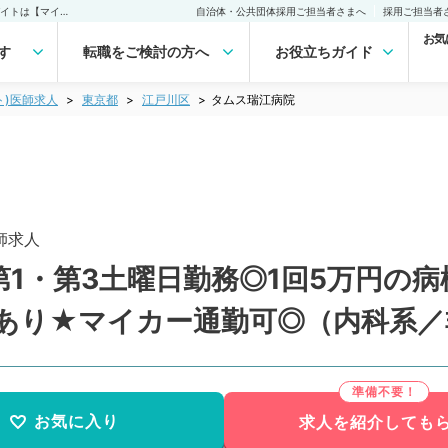
タムス瑞江病院(非常勤(アルバイト))の求人｜医師の求人・転職・アルバイトは【マイナビDOCTOR】
自治体・公共団体採用ご担当者さまへ
採用ご担当者
お気
す
転職をご検討の方へ
お役立ちガイド
ト)医師求人
東京都
江戸川区
タムス瑞江病院
師求人
1・第3土曜日勤務◎1回5万円の
あり★マイカー通勤可◎（内科系／
お気に入り
求人を紹介しても