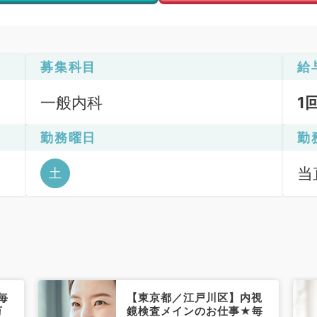
募集科目
給
一般内科
1
勤務曜日
勤
当直
土
毎
【東京都／江戸川区】内視
万
鏡検査メインのお仕事★毎