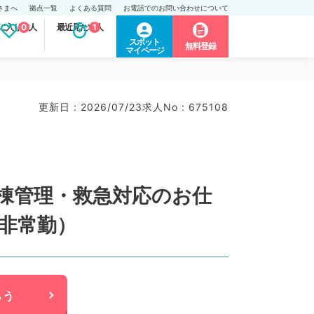
さまへ
拠点一覧
よくある質問
お電話でのお問い合わせについて
に入り求人
0
最近見た求人
1
スポット
無料登録
マイページ
更新日 : 2026/07/23
求人No : 675108
病棟管理・救急対応のお仕
非常勤）
らう