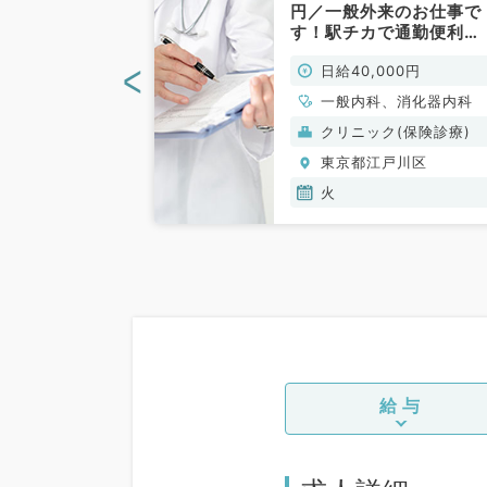
50,000円◎
円／一般外来のお仕事で
勤可能（一般内
す！駅チカで通勤便利
）
♪（一般内科／非常勤）
<
00円
日給40,000円
一般内科、消化器内科
般）
クリニック(保険診療)
戸川区
東京都江戸川区
火
給与