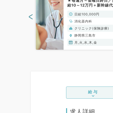
可能です・毎週
★毎週月～金曜日終日／
お選び頂けます
給10～12万円＋新幹線
／非常勤）
給有◎駅チカクリニック
<
00円
日給100,000円
のご勤務（消化器内科／
常勤）
、一般内科、循環
消化器内科
呼吸器内科、消化
般）
クリニック(保険診療)
内分泌・代謝内
島市
静岡県三島市
内科、老年内科、
、健診・人間ドッ
月,火,水,木,金
病科
給与
求人詳細