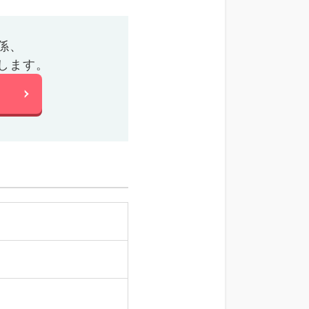
係、
します。