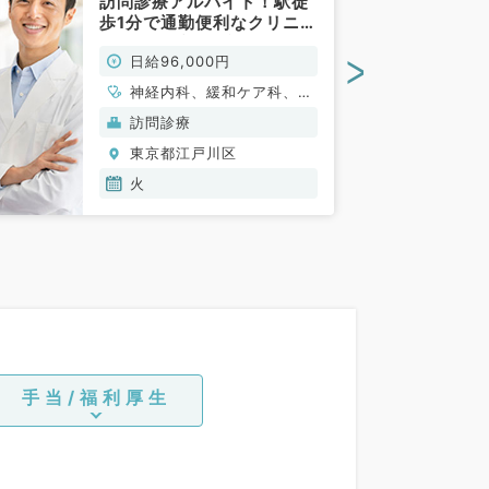
訪問診療アルバイト！駅徒
歩1分で通勤便利なクリニッ
ク（内科系・緩和ケア科／
>
日給96,000円
非常勤）
神経内科、緩和ケア科、一
般内科、循環器内科、呼吸
訪問診療
器内科、消化器内科、内分
東京都江戸川区
泌・代謝内科、腎臓内科、
老年内科、血液内科、膠原
火
病科
手当/福利厚生