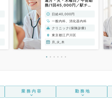
週月・火・木曜日／午前勤
務/1回45,000円／駅チカ
で通勤便利♪（消化器内
日給40,000円
科・一般内科／非常勤）
一般内科、消化器内科
クリニック(保険診療)
東京都江戸川区
月,火,木
業務内容
勤務地