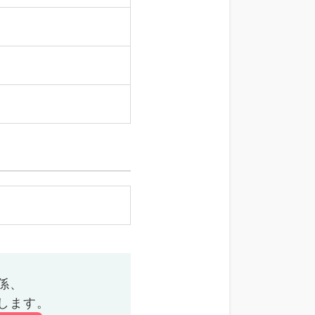
係、
します。