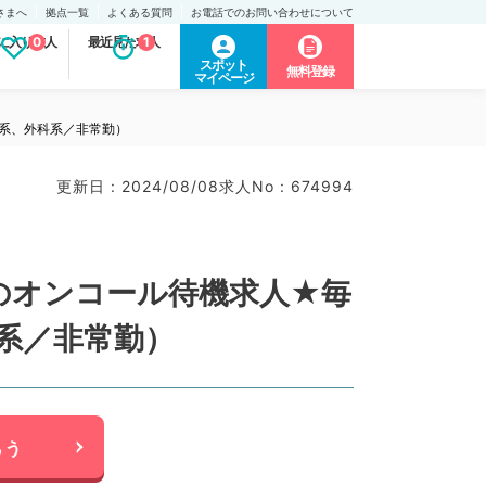
さまへ
拠点一覧
よくある質問
お電話でのお問い合わせについて
に入り求人
0
最近見た求人
1
スポット
無料登録
マイページ
系、外科系／非常勤）
更新日 : 2024/08/08
求人No : 674994
のオンコール待機求人★毎
系／非常勤）
らう