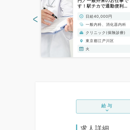
時～13時☆時
円／一般外来のお仕事で
円／外来のお仕事
す！駅チカで通勤便利
・整形外科・皮
♪（一般内科／非常勤）
<
00円
日給40,000円
器科／非常勤）
、皮膚科、泌尿器
一般内科、消化器内科
内科
(保険診療)
クリニック(保険診療)
戸川区
東京都江戸川区
火
給与
求人詳細