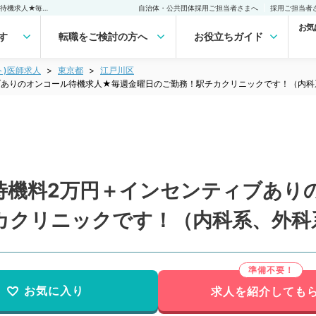
【東京都／江戸川区】★待機料2万円＋インセンティブありのオンコール待機求人★毎週金曜日のご勤務！駅チカクリニックです！（内科系、外科系／非常勤）非常勤(アルバイト)の求人｜医師の求人・転職・アルバイトは【マイナビDOCTOR】
自治体・公共団体採用ご担当者さまへ
採用ご担当者
お気
す
転職をご検討の方へ
お役立ちガイド
ト)医師求人
東京都
江戸川区
ブありのオンコール待機求人★毎週金曜日のご勤務！駅チカクリニックです！（内科
待機料2万円＋インセンティブあり
カクリニックです！（内科系、外科
お気に入り
求人を紹介しても