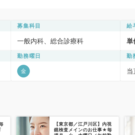
募集科目
給
一般内科、総合診療科
単
勤務曜日
勤
当直
金
毎
【東京都／江戸川区】内視
万
鏡検査メインのお仕事★毎