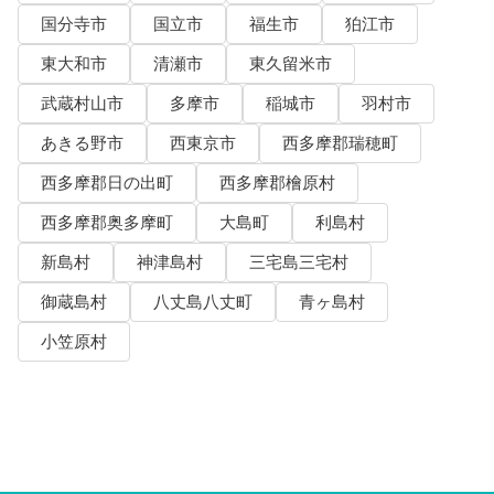
国分寺市
国立市
福生市
狛江市
東大和市
清瀬市
東久留米市
武蔵村山市
多摩市
稲城市
羽村市
あきる野市
西東京市
西多摩郡瑞穂町
西多摩郡日の出町
西多摩郡檜原村
西多摩郡奥多摩町
大島町
利島村
新島村
神津島村
三宅島三宅村
御蔵島村
八丈島八丈町
青ヶ島村
小笠原村