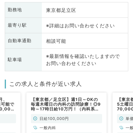
東京都足立区
勤務地
※詳細はお問い合わせください
最寄り駅
相談可能
自動車通勤
※最新情報を確認いたしますので
駐車場
お問い合わせください
この求人と条件が近い求人
月、
【東京都／足立区】週1日～OKの
【東京
談可能で
毎週木曜日の内科の訪問診療！◎9
5土曜
,000
時～17時日給10万円！（内科系／
70,0
！（一
非常勤）
マイカ
非常勤
日給100,000円
単価
一般内科
一