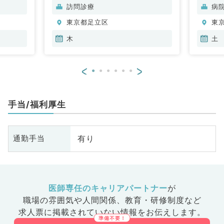
訪問診療
病
東京都足立区
東
木
土
<
>
手当/福利厚生
有り
通勤手当
医師専任のキャリアパートナー
が
職場の雰囲気や人間関係、
教育・研修制度など
求人票に掲載されていない情報をお伝えします。