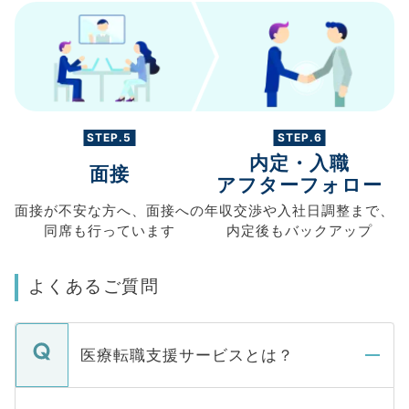
STEP.5
STEP.6
内定・入職
面接
アフターフォロー
面接が不安な方へ、
面接への
年収交渉や
入社日調整まで、
同席も
行っています
内定後もバックアップ
よくあるご質問
医療転職支援サービスとは？