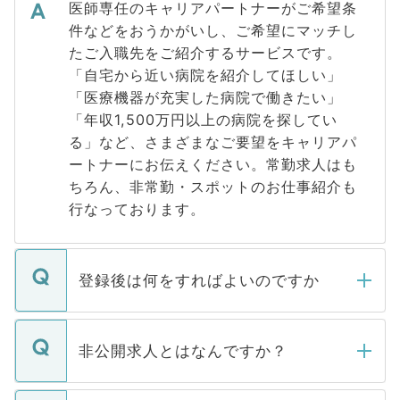
医師専任のキャリアパートナーがご希望条
件などをおうかがいし、ご希望にマッチし
たご入職先をご紹介するサービスです。
「自宅から近い病院を紹介してほしい」
「医療機器が充実した病院で働きたい」
「年収1,500万円以上の病院を探してい
る」など、さまざまなご要望をキャリアパ
ートナーにお伝えください。常勤求人はも
ちろん、非常勤・スポットのお仕事紹介も
行なっております。
登録後は何をすればよいのですか
ご登録いただきましたら、弊社担当者がご
登録内容を確認し、その後メールもしくは
非公開求人とはなんですか？
お電話にて次のステップのご案内をいたし
ます。通常、5営業日以内にはご連絡をせて
マイナビDOCTORで取り扱っている求人の