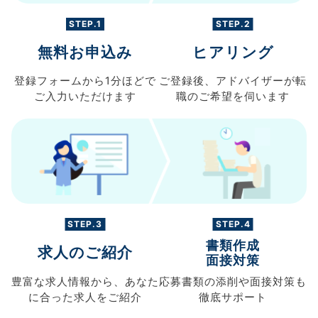
STEP.1
STEP.2
無料お申込み
ヒアリング
登録フォームから
1分ほどで
ご登録後、
アドバイザーが転
ご入力
いただけます
職の
ご希望を伺います
STEP.3
STEP.4
書類作成
求人のご紹介
面接対策
豊富な求人情報から、
あなた
応募書類の
添削や面接対策も
に合った求人を
ご紹介
徹底サポート