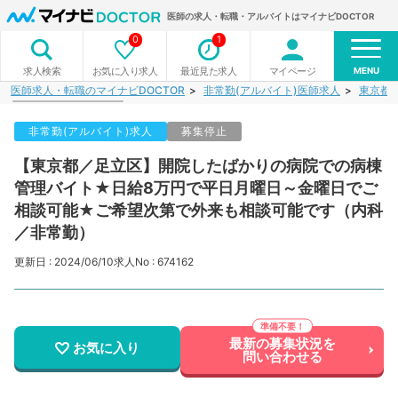
医師の求人・転職・アルバイトはマイナビDOCTOR
0
1
MENU
お気に入り求人
最近見た求人
マイページ
求人検索
医師求人・転職のマイナビDOCTOR
非常勤(アルバイト)医師求人
東京都
非常勤(アルバイト)求人
募集停止
【東京都／足立区】開院したばかりの病院での病棟
管理バイト★日給8万円で平日月曜日～金曜日でご
相談可能★ご希望次第で外来も相談可能です（内科
／非常勤）
更新日 : 2024/06/10
求人No : 674162
最新の募集状況を
お気に入り
問い合わせる