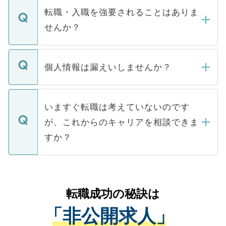
いただきますので、しばらくお待ちくださ
うち約3割は、Webサイトからご覧いただ
転職・入職を強要されることはありま
い。
けない「非公開求人」です。非公開求人は
せんか？
下記の理由によって、一般には公開してい
ません。
転職・入職を強要することは一切ありませ
ん。また、仮に応募先から内定をいただい
個人情報は漏えいしませんか？
■応募殺到を避けるため 人気のある医療機
たとしても、ご本人が納得しない限り、内
関を公にしてしまうと、応募が殺到する場
定を承諾する必要はありません。内定先へ
個人情報が漏えいすることはありませんの
合があります。 選考を効率よく行うため
の辞退の連絡はキャリアパートナーが行い
で、ご安心ください。当サイトからの登録
いますぐ転職は考えていないのです
に、医療機関が求める条件に合った人材の
ますので、ご安心ください。
などで収集したご登録者様の個人情報は、
が、これからのキャリアを相談できま
みを人材紹介会社に依頼するケースが増え
ご本人のキャリアアップおよび転職活動の
ています。
すか？
支援を目的に使用いたします。お預かりし
ているすべての個人データはご本人の許可
お気軽にご相談ください。先生専任のキャ
なく、医療機関側に開示したり、第三者に
リアパートナーが将来のご希望などをおう
提供することは一切ありません。また弊社
かがいして、現在の医療機関の状況や紹介
転職成功の秘訣は
は、個人情報の取り扱いについての厳密な
経験をまじえながら、適切なアドバイスを
管理基準を満たした事業者のみに付与され
「非公開求人」
させていただきます。すぐにご転職をされ
る、プライバシーマークを取得済みです。
ない方には、長期的なサポートが可能です