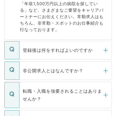
「年収1,500万円以上の病院を探してい
る」など、さまざまなご要望をキャリアパ
ートナーにお伝えください。常勤求人はも
ちろん、非常勤・スポットのお仕事紹介も
行なっております。
登録後は何をすればよいのですか
ご登録いただきましたら、弊社担当者がご
登録内容を確認し、その後メールもしくは
非公開求人とはなんですか？
お電話にて次のステップのご案内をいたし
ます。通常、5営業日以内にはご連絡をせて
マイナビDOCTORで取り扱っている求人の
いただきますので、しばらくお待ちくださ
うち約3割は、Webサイトからご覧いただ
転職・入職を強要されることはありま
い。
けない「非公開求人」です。非公開求人は
せんか？
下記の理由によって、一般には公開してい
ません。
転職・入職を強要することは一切ありませ