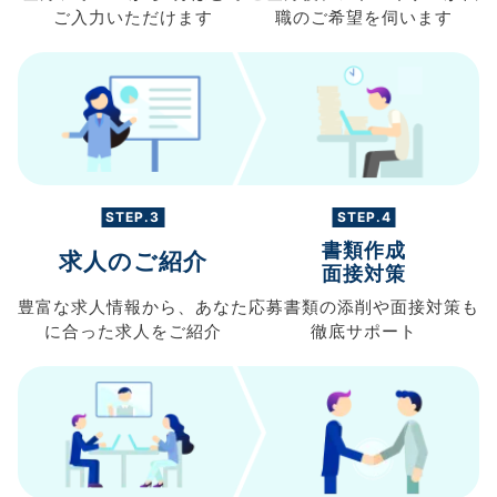
ご入力
いただけます
職の
ご希望を伺います
STEP.3
STEP.4
書類作成
求人のご紹介
面接対策
豊富な求人情報から、
あなた
応募書類の
添削や面接対策も
に合った求人を
ご紹介
徹底サポート