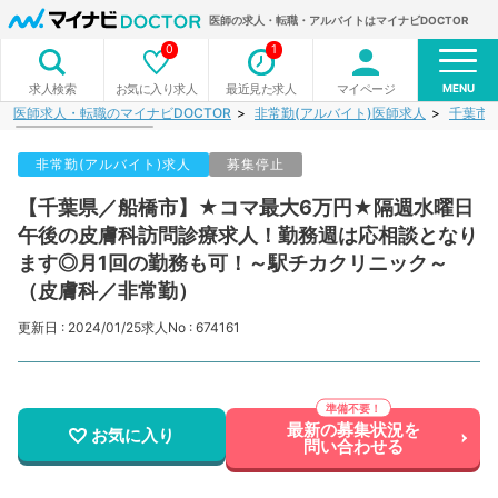
医師の求人・転職・アルバイトはマイナビDOCTOR
0
1
MENU
お気に入り求人
最近見た求人
マイページ
求人検索
医師求人・転職のマイナビDOCTOR
非常勤(アルバイト)医師求人
千葉市
非常勤(アルバイト)求人
募集停止
【千葉県／船橋市】★コマ最大6万円★隔週水曜日
午後の皮膚科訪問診療求人！勤務週は応相談となり
ます◎月1回の勤務も可！～駅チカクリニック～
（皮膚科／非常勤）
更新日 : 2024/01/25
求人No : 674161
最新の募集状況を
お気に入り
問い合わせる