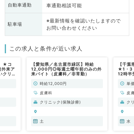
車通勤相談可能
自動車通勤
※最新情報を確認いたしますので
駐車場
お問い合わせください
この求人と条件が近い求人
】★コ
【愛知県／名古屋市緑区】時給
【千葉
前外来ア
12,000円◎毎週土曜午前のみの外
★1・
いクリニ
来バイト（皮膚科／非常勤）
12時
す
の駅チ
お仕事
時給12,000円
単価
皮膚科
皮
クリニック(保険診療)
ク
土
水