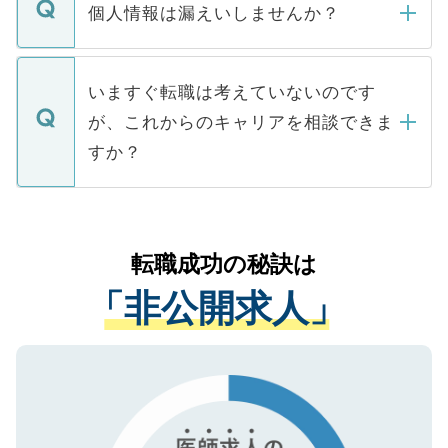
ん。また、仮に応募先から内定をいただい
個人情報は漏えいしませんか？
■応募殺到を避けるため 人気のある医療機
たとしても、ご本人が納得しない限り、内
関を公にしてしまうと、応募が殺到する場
定を承諾する必要はありません。内定先へ
個人情報が漏えいすることはありませんの
合があります。 選考を効率よく行うため
の辞退の連絡はキャリアパートナーが行い
で、ご安心ください。当サイトからの登録
いますぐ転職は考えていないのです
に、医療機関が求める条件に合った人材の
ますので、ご安心ください。
などで収集したご登録者様の個人情報は、
が、これからのキャリアを相談できま
みを人材紹介会社に依頼するケースが増え
ご本人のキャリアアップおよび転職活動の
ています。
すか？
支援を目的に使用いたします。お預かりし
ているすべての個人データはご本人の許可
お気軽にご相談ください。先生専任のキャ
なく、医療機関側に開示したり、第三者に
リアパートナーが将来のご希望などをおう
提供することは一切ありません。また弊社
かがいして、現在の医療機関の状況や紹介
転職成功の秘訣は
は、個人情報の取り扱いについての厳密な
経験をまじえながら、適切なアドバイスを
管理基準を満たした事業者のみに付与され
「非公開求人」
させていただきます。すぐにご転職をされ
る、プライバシーマークを取得済みです。
ない方には、長期的なサポートが可能です
ご登録いただいた個人情報は、SSL（デー
ので、まずはご登録ください。
タ暗号化）によって保護されていますの
で、機密保持に関してもご安心ください。