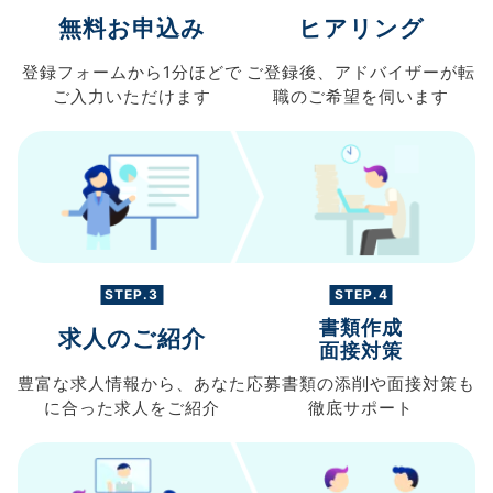
無料お申込み
ヒアリング
登録フォームから
1分ほどで
ご登録後、
アドバイザーが転
ご入力
いただけます
職の
ご希望を伺います
STEP.3
STEP.4
書類作成
求人のご紹介
面接対策
豊富な求人情報から、
あなた
応募書類の
添削や面接対策も
に合った求人を
ご紹介
徹底サポート