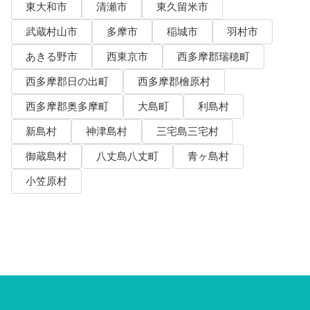
東大和市
清瀬市
東久留米市
武蔵村山市
多摩市
稲城市
羽村市
あきる野市
西東京市
西多摩郡瑞穂町
西多摩郡日の出町
西多摩郡檜原村
西多摩郡奥多摩町
大島町
利島村
新島村
神津島村
三宅島三宅村
御蔵島村
八丈島八丈町
青ヶ島村
小笠原村