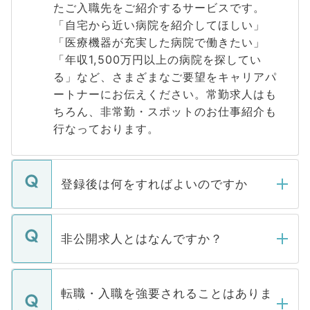
たご入職先をご紹介するサービスです。
「自宅から近い病院を紹介してほしい」
「医療機器が充実した病院で働きたい」
「年収1,500万円以上の病院を探してい
る」など、さまざまなご要望をキャリアパ
ートナーにお伝えください。常勤求人はも
ちろん、非常勤・スポットのお仕事紹介も
行なっております。
登録後は何をすればよいのですか
ご登録いただきましたら、弊社担当者がご
登録内容を確認し、その後メールもしくは
非公開求人とはなんですか？
お電話にて次のステップのご案内をいたし
ます。通常、5営業日以内にはご連絡をせて
マイナビDOCTORで取り扱っている求人の
いただきますので、しばらくお待ちくださ
うち約3割は、Webサイトからご覧いただ
転職・入職を強要されることはありま
い。
けない「非公開求人」です。非公開求人は