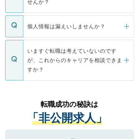
せんか？
下記の理由によって、一般には公開してい
ません。
転職・入職を強要することは一切ありませ
ん。また、仮に応募先から内定をいただい
個人情報は漏えいしませんか？
■応募殺到を避けるため 人気のある医療機
たとしても、ご本人が納得しない限り、内
関を公にしてしまうと、応募が殺到する場
定を承諾する必要はありません。内定先へ
個人情報が漏えいすることはありませんの
合があります。 選考を効率よく行うため
の辞退の連絡はキャリアパートナーが行い
で、ご安心ください。当サイトからの登録
いますぐ転職は考えていないのです
に、医療機関が求める条件に合った人材の
ますので、ご安心ください。
などで収集したご登録者様の個人情報は、
が、これからのキャリアを相談できま
みを人材紹介会社に依頼するケースが増え
ご本人のキャリアアップおよび転職活動の
ています。
すか？
支援を目的に使用いたします。お預かりし
ているすべての個人データはご本人の許可
お気軽にご相談ください。先生専任のキャ
なく、医療機関側に開示したり、第三者に
リアパートナーが将来のご希望などをおう
提供することは一切ありません。また弊社
かがいして、現在の医療機関の状況や紹介
転職成功の秘訣は
は、個人情報の取り扱いについての厳密な
経験をまじえながら、適切なアドバイスを
管理基準を満たした事業者のみに付与され
「非公開求人」
させていただきます。すぐにご転職をされ
る、プライバシーマークを取得済みです。
ない方には、長期的なサポートが可能です
ご登録いただいた個人情報は、SSL（デー
ので、まずはご登録ください。
タ暗号化）によって保護されていますの