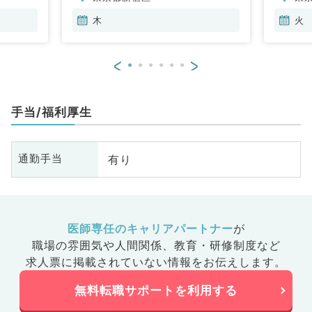
内
木
火
<
>
手当/福利厚生
有り
通勤手当
医師専任のキャリアパートナー
が
職場の雰囲気や人間関係、
教育・研修制度など
求人票に掲載されていない情報をお伝えします。
無料転職サポートを利用する