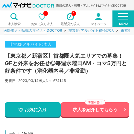
医師の求人・転職・アルバイトはマイナビDOCTOR
0
1
MENU
お気に入り求人
最近見た求人
マイページ
求人検索
医師求人・転職のマイナビDOCTOR
非常勤(アルバイト)医師求人
東京都
非常勤(アルバイト)求人
【東京都／新宿区】首都圏人気エリアでの募集！
GFと外来をお任せ◎毎週水曜日AM・コマ5万円と
好条件です（消化器内科／非常勤）
更新日 : 2023/03/14
求人No : 674145
お気に入り
求人を紹介してもらう