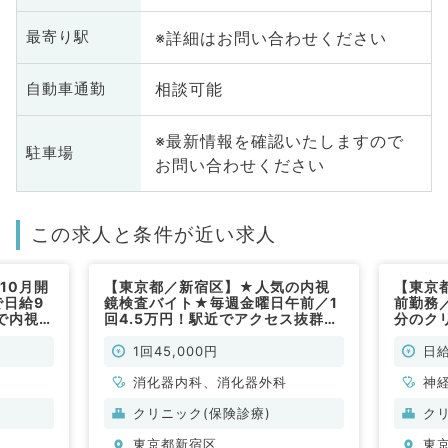
※詳細はお問い合わせください
最寄り駅
相談可能
自動車通勤
※最新情報を確認いたしますので
駐車場
お問い合わせください
この求人と条件が近い求人
10月開
【東京都／新宿区】★人気の内視
【東京
で日給9
鏡検査バイト★毎週金曜日午前／1
前勤務／
で内視鏡
回4.5万円！駅近でアクセス抜群で
分のク
の募集
す（消化器内科／非常勤）
す（内
1回45,000円
日給
消化器内科、消化器外科
神
科
クリニック(保険診療)
ク
分
東京都新宿区
東