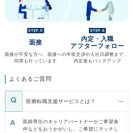
STEP.5
STEP.6
内定・入職
面接
アフターフォロー
面接が不安な方へ、
面接への
年収交渉や
入社日調整まで、
同席も
行っています
内定後もバックアップ
よくあるご質問
医療転職支援サービスとは？
医師専任のキャリアパートナーがご希望条
件などをおうかがいし、ご希望にマッチし