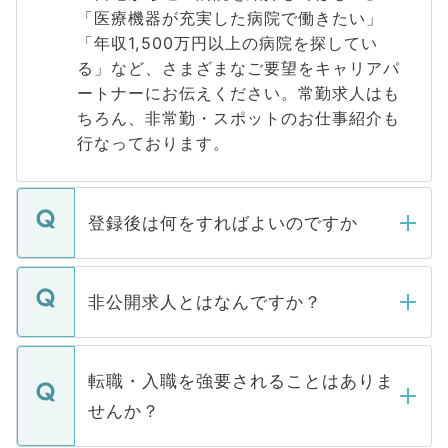
「医療機器が充実した病院で働きたい」
「年収1,500万円以上の病院を探してい
る」など、さまざまなご要望をキャリアパ
ートナーにお伝えください。常勤求人はも
ちろん、非常勤・スポットのお仕事紹介も
行なっております。
登録後は何をすればよいのですか
ご登録いただきましたら、弊社担当者がご
登録内容を確認し、その後メールもしくは
非公開求人とはなんですか？
お電話にて次のステップのご案内をいたし
ます。通常、5営業日以内にはご連絡をせて
マイナビDOCTORで取り扱っている求人の
いただきますので、しばらくお待ちくださ
うち約3割は、Webサイトからご覧いただ
転職・入職を強要されることはありま
い。
けない「非公開求人」です。非公開求人は
せんか？
下記の理由によって、一般には公開してい