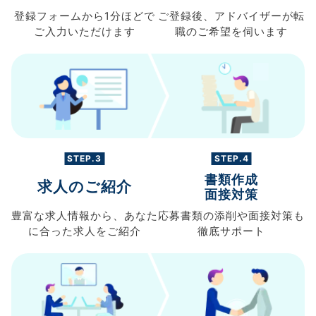
登録フォームから
1分ほどで
ご登録後、
アドバイザーが転
ご入力
いただけます
職の
ご希望を伺います
STEP.3
STEP.4
書類作成
求人のご紹介
面接対策
豊富な求人情報から、
あなた
応募書類の
添削や面接対策も
に合った求人を
ご紹介
徹底サポート