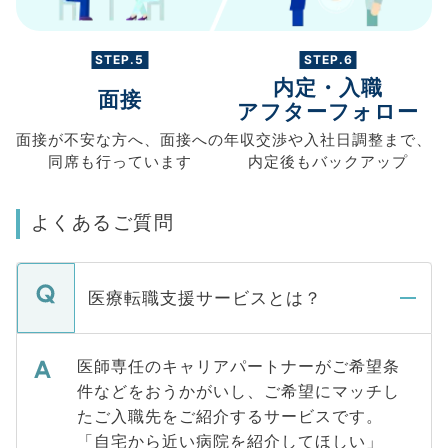
STEP.5
STEP.6
内定・入職
面接
アフターフォロー
面接が不安な方へ、
面接への
年収交渉や
入社日調整まで、
同席も
行っています
内定後もバックアップ
よくあるご質問
医療転職支援サービスとは？
医師専任のキャリアパートナーがご希望条
件などをおうかがいし、ご希望にマッチし
たご入職先をご紹介するサービスです。
「自宅から近い病院を紹介してほしい」