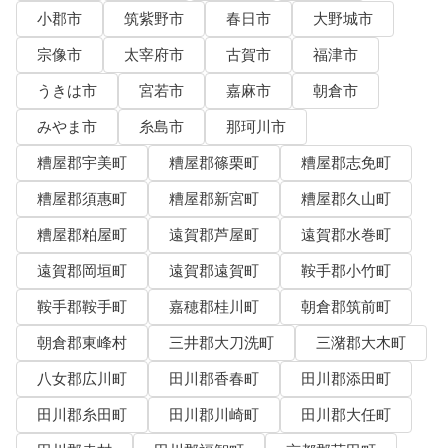
小郡市
筑紫野市
春日市
大野城市
宗像市
太宰府市
古賀市
福津市
うきは市
宮若市
嘉麻市
朝倉市
みやま市
糸島市
那珂川市
糟屋郡宇美町
糟屋郡篠栗町
糟屋郡志免町
糟屋郡須惠町
糟屋郡新宮町
糟屋郡久山町
糟屋郡粕屋町
遠賀郡芦屋町
遠賀郡水巻町
遠賀郡岡垣町
遠賀郡遠賀町
鞍手郡小竹町
鞍手郡鞍手町
嘉穂郡桂川町
朝倉郡筑前町
朝倉郡東峰村
三井郡大刀洗町
三潴郡大木町
八女郡広川町
田川郡香春町
田川郡添田町
田川郡糸田町
田川郡川崎町
田川郡大任町