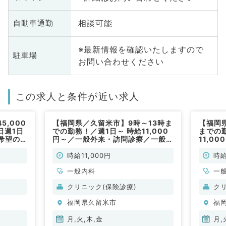
相談可能
自動車通勤
※最新情報を確認いたしますので
駐車場
お問い合わせください
この求人と条件が近い求人
,000
【福岡県／久留米市】9時～13時ま
【福岡
日週1日
での勤務！／週1日～ 時給11,000
までの
希望の
円～／一般外来・訪問診療／一般内
11,0
一般内
科・非常勤
／一般
時給11,000円
時給
一般内科
一
クリニック(保険診療)
ク
福岡県久留米市
福
月,火,木,金
月,