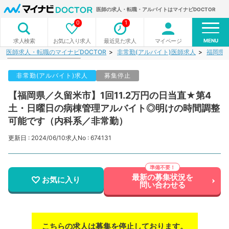
医師の求人・転職・アルバイトはマイナビDOCTOR
0
1
MENU
お気に入り求人
最近見た求人
マイページ
求人検索
医師求人・転職のマイナビDOCTOR
非常勤(アルバイト)医師求人
福岡県
非常勤(アルバイト)求人
募集停止
【福岡県／久留米市】1回11.2万円の日当直★第4
土・日曜日の病棟管理アルバイト◎明けの時間調整
可能です（内科系／非常勤）
更新日 : 2024/06/10
求人No : 674131
最新の募集状況を
お気に入り
問い合わせる
こちらの求人は募集を停止しております。