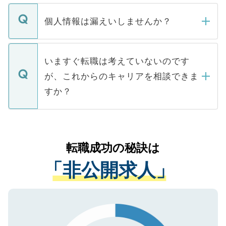
ません。
転職・入職を強要することは一切ありませ
ん。また、仮に応募先から内定をいただい
個人情報は漏えいしませんか？
■応募殺到を避けるため 人気のある医療機
たとしても、ご本人が納得しない限り、内
関を公にしてしまうと、応募が殺到する場
定を承諾する必要はありません。内定先へ
個人情報が漏えいすることはありませんの
合があります。 選考を効率よく行うため
の辞退の連絡はキャリアパートナーが行い
で、ご安心ください。当サイトからの登録
いますぐ転職は考えていないのです
に、医療機関が求める条件に合った人材の
ますので、ご安心ください。
などで収集したご登録者様の個人情報は、
が、これからのキャリアを相談できま
みを人材紹介会社に依頼するケースが増え
ご本人のキャリアアップおよび転職活動の
ています。
すか？
支援を目的に使用いたします。お預かりし
ているすべての個人データはご本人の許可
お気軽にご相談ください。先生専任のキャ
なく、医療機関側に開示したり、第三者に
リアパートナーが将来のご希望などをおう
提供することは一切ありません。また弊社
かがいして、現在の医療機関の状況や紹介
転職成功の秘訣は
は、個人情報の取り扱いについての厳密な
経験をまじえながら、適切なアドバイスを
管理基準を満たした事業者のみに付与され
「非公開求人」
させていただきます。すぐにご転職をされ
る、プライバシーマークを取得済みです。
ない方には、長期的なサポートが可能です
ご登録いただいた個人情報は、SSL（デー
ので、まずはご登録ください。
タ暗号化）によって保護されていますの
で、機密保持に関してもご安心ください。