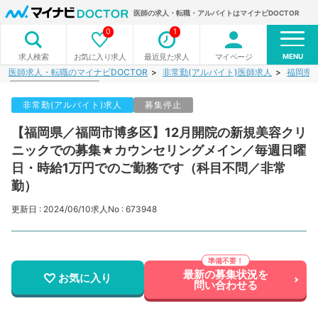
医師の求人・転職・アルバイトはマイナビDOCTOR
0
1
MENU
お気に入り求人
最近見た求人
マイページ
求人検索
医師求人・転職のマイナビDOCTOR
非常勤(アルバイト)医師求人
福岡県
非常勤(アルバイト)求人
募集停止
【福岡県／福岡市博多区】12月開院の新規美容クリ
ニックでの募集★カウンセリングメイン／毎週日曜
日・時給1万円でのご勤務です（科目不問／非常
勤）
更新日 : 2024/06/10
求人No : 673948
最新の募集状況を
お気に入り
問い合わせる