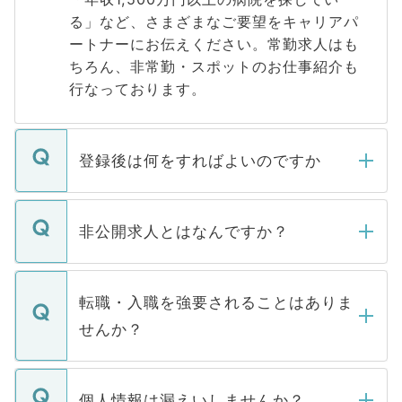
る」など、さまざまなご要望をキャリアパ
ートナーにお伝えください。常勤求人はも
ちろん、非常勤・スポットのお仕事紹介も
行なっております。
登録後は何をすればよいのですか
ご登録いただきましたら、弊社担当者がご
登録内容を確認し、その後メールもしくは
非公開求人とはなんですか？
お電話にて次のステップのご案内をいたし
ます。通常、5営業日以内にはご連絡をせて
マイナビDOCTORで取り扱っている求人の
いただきますので、しばらくお待ちくださ
うち約3割は、Webサイトからご覧いただ
転職・入職を強要されることはありま
い。
けない「非公開求人」です。非公開求人は
せんか？
下記の理由によって、一般には公開してい
ません。
転職・入職を強要することは一切ありませ
ん。また、仮に応募先から内定をいただい
個人情報は漏えいしませんか？