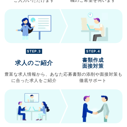
ご入力
いただけます
職の
ご希望を伺います
STEP.3
STEP.4
書類作成
求人のご紹介
面接対策
豊富な求人情報から、
あなた
応募書類の
添削や面接対策も
に合った求人を
ご紹介
徹底サポート