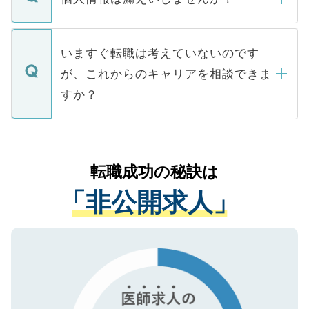
■応募殺到を避けるため 人気のある医療機
たとしても、ご本人が納得しない限り、内
関を公にしてしまうと、応募が殺到する場
定を承諾する必要はありません。内定先へ
個人情報が漏えいすることはありませんの
合があります。 選考を効率よく行うため
の辞退の連絡はキャリアパートナーが行い
で、ご安心ください。当サイトからの登録
いますぐ転職は考えていないのです
に、医療機関が求める条件に合った人材の
ますので、ご安心ください。
などで収集したご登録者様の個人情報は、
が、これからのキャリアを相談できま
みを人材紹介会社に依頼するケースが増え
ご本人のキャリアアップおよび転職活動の
ています。
すか？
支援を目的に使用いたします。お預かりし
ているすべての個人データはご本人の許可
お気軽にご相談ください。先生専任のキャ
なく、医療機関側に開示したり、第三者に
リアパートナーが将来のご希望などをおう
提供することは一切ありません。また弊社
かがいして、現在の医療機関の状況や紹介
転職成功の秘訣は
は、個人情報の取り扱いについての厳密な
経験をまじえながら、適切なアドバイスを
管理基準を満たした事業者のみに付与され
「非公開求人」
させていただきます。すぐにご転職をされ
る、プライバシーマークを取得済みです。
ない方には、長期的なサポートが可能です
ご登録いただいた個人情報は、SSL（デー
ので、まずはご登録ください。
タ暗号化）によって保護されていますの
で、機密保持に関してもご安心ください。