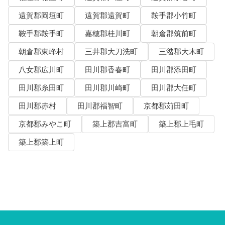
遠賀郡岡垣町
遠賀郡遠賀町
鞍手郡小竹町
鞍手郡鞍手町
嘉穂郡桂川町
朝倉郡筑前町
朝倉郡東峰村
三井郡大刀洗町
三潴郡大木町
八女郡広川町
田川郡香春町
田川郡添田町
田川郡糸田町
田川郡川崎町
田川郡大任町
田川郡赤村
田川郡福智町
京都郡苅田町
京都郡みやこ町
築上郡吉富町
築上郡上毛町
築上郡築上町