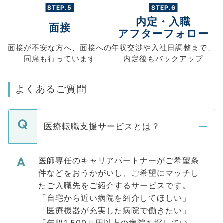
STEP.5
STEP.6
内定・入職
面接
アフターフォロー
面接が不安な方へ、
面接への
年収交渉や
入社日調整まで、
同席も
行っています
内定後もバックアップ
よくあるご質問
医療転職支援サービスとは？
医師専任のキャリアパートナーがご希望条
件などをおうかがいし、ご希望にマッチし
たご入職先をご紹介するサービスです。
「自宅から近い病院を紹介してほしい」
「医療機器が充実した病院で働きたい」
「年収1,500万円以上の病院を探してい