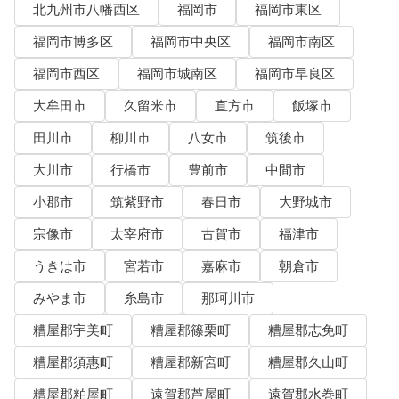
北九州市八幡西区
福岡市
福岡市東区
福岡市博多区
福岡市中央区
福岡市南区
福岡市西区
福岡市城南区
福岡市早良区
大牟田市
久留米市
直方市
飯塚市
田川市
柳川市
八女市
筑後市
大川市
行橋市
豊前市
中間市
小郡市
筑紫野市
春日市
大野城市
宗像市
太宰府市
古賀市
福津市
うきは市
宮若市
嘉麻市
朝倉市
みやま市
糸島市
那珂川市
糟屋郡宇美町
糟屋郡篠栗町
糟屋郡志免町
糟屋郡須惠町
糟屋郡新宮町
糟屋郡久山町
糟屋郡粕屋町
遠賀郡芦屋町
遠賀郡水巻町