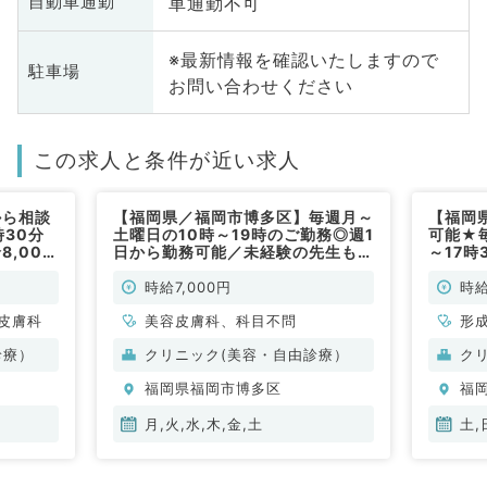
車通勤不可
自動車通勤
※最新情報を確認いたしますので
駐車場
お問い合わせください
この求人と条件が近い求人
から相談
【福岡県／福岡市博多区】毎週月～
【福岡
30分
土曜日の10時～19時のご勤務◎週1
可能★
8,000
日から勤務可能／未経験の先生も安
～17時
ります
心のレクチャー体制あり◎（科目不
円～／
問／非常勤）
◎（美
時給7,000円
時給
皮膚科
美容皮膚科、科目不問
形
診療）
クリニック(美容・自由診療）
ク
福岡県福岡市博多区
福
月,火,水,木,金,土
土,