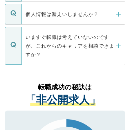
ません。
転職・入職を強要することは一切ありませ
ん。また、仮に応募先から内定をいただい
個人情報は漏えいしませんか？
■応募殺到を避けるため 人気のある医療機
たとしても、ご本人が納得しない限り、内
関を公にしてしまうと、応募が殺到する場
定を承諾する必要はありません。内定先へ
個人情報が漏えいすることはありませんの
合があります。 選考を効率よく行うため
の辞退の連絡はキャリアパートナーが行い
で、ご安心ください。当サイトからの登録
いますぐ転職は考えていないのです
に、医療機関が求める条件に合った人材の
ますので、ご安心ください。
などで収集したご登録者様の個人情報は、
が、これからのキャリアを相談できま
みを人材紹介会社に依頼するケースが増え
ご本人のキャリアアップおよび転職活動の
ています。
すか？
支援を目的に使用いたします。お預かりし
ているすべての個人データはご本人の許可
お気軽にご相談ください。先生専任のキャ
なく、医療機関側に開示したり、第三者に
リアパートナーが将来のご希望などをおう
提供することは一切ありません。また弊社
かがいして、現在の医療機関の状況や紹介
転職成功の秘訣は
は、個人情報の取り扱いについての厳密な
経験をまじえながら、適切なアドバイスを
管理基準を満たした事業者のみに付与され
「非公開求人」
させていただきます。すぐにご転職をされ
る、プライバシーマークを取得済みです。
ない方には、長期的なサポートが可能です
ご登録いただいた個人情報は、SSL（デー
ので、まずはご登録ください。
タ暗号化）によって保護されていますの
で、機密保持に関してもご安心ください。