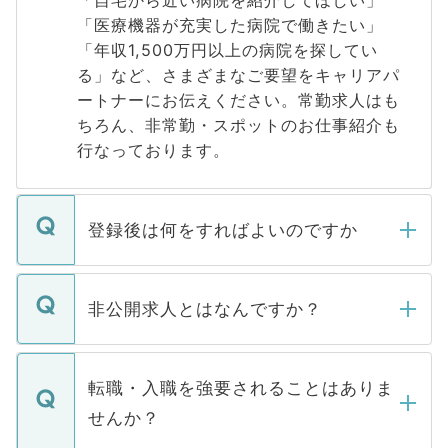
「自宅から近い病院を紹介してほしい」
「医療機器が充実した病院で働きたい」
「年収1,500万円以上の病院を探してい
る」など、さまざまなご要望をキャリアパ
ートナーにお伝えください。常勤求人はも
ちろん、非常勤・スポットのお仕事紹介も
行なっております。
登録後は何をすればよいのですか
ご登録いただきましたら、弊社担当者がご
登録内容を確認し、その後メールもしくは
非公開求人とはなんですか？
お電話にて次のステップのご案内をいたし
ます。通常、5営業日以内にはご連絡をせて
マイナビDOCTORで取り扱っている求人の
いただきますので、しばらくお待ちくださ
うち約3割は、Webサイトからご覧いただ
転職・入職を強要されることはありま
い。
けない「非公開求人」です。非公開求人は
せんか？
下記の理由によって、一般には公開してい