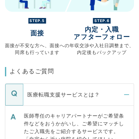
STEP.5
STEP.6
内定・入職
面接
アフターフォロー
面接が不安な方へ、
面接への
年収交渉や
入社日調整まで、
同席も
行っています
内定後もバックアップ
よくあるご質問
医療転職支援サービスとは？
医師専任のキャリアパートナーがご希望条
件などをおうかがいし、ご希望にマッチし
たご入職先をご紹介するサービスです。