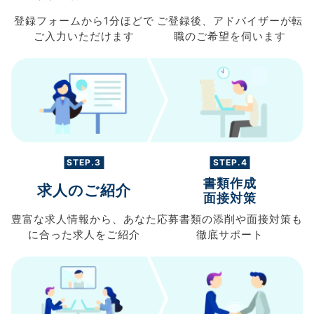
登録フォームから
1分ほどで
ご登録後、
アドバイザーが転
ご入力
いただけます
職の
ご希望を伺います
STEP.3
STEP.4
書類作成
求人のご紹介
面接対策
豊富な求人情報から、
あなた
応募書類の
添削や面接対策も
に合った求人を
ご紹介
徹底サポート