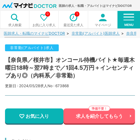
医師の求人・転職・アルバイトはマイナビDOCTOR
0
1
MENU
お気に入り求人
最近見た求人
マイページ
求人検索
医師求人・転職のマイナビDOCTOR
非常勤(アルバイト)医師求人
奈良県
非常勤(アルバイト)求人
【奈良県／桜井市】オンコール待機バイト★毎週木
曜日18時～翌7時まで／1回4.5万円＋インセンティ
ブあり◎（内科系／非常勤）
更新日 : 2024/05/28
求人No : 673868
お気に入り
求人を紹介してもらう