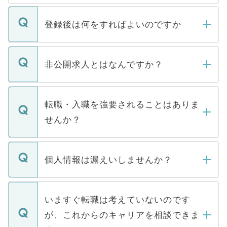
登録後は何をすればよいのですか
ご登録いただきましたら、弊社担当者がご
登録内容を確認し、その後メールもしくは
非公開求人とはなんですか？
お電話にて次のステップのご案内をいたし
ます。通常、5営業日以内にはご連絡をせて
マイナビDOCTORで取り扱っている求人の
いただきますので、しばらくお待ちくださ
うち約3割は、Webサイトからご覧いただ
転職・入職を強要されることはありま
い。
けない「非公開求人」です。非公開求人は
せんか？
下記の理由によって、一般には公開してい
ません。
転職・入職を強要することは一切ありませ
ん。また、仮に応募先から内定をいただい
個人情報は漏えいしませんか？
■応募殺到を避けるため 人気のある医療機
たとしても、ご本人が納得しない限り、内
関を公にしてしまうと、応募が殺到する場
定を承諾する必要はありません。内定先へ
個人情報が漏えいすることはありませんの
合があります。 選考を効率よく行うため
の辞退の連絡はキャリアパートナーが行い
で、ご安心ください。当サイトからの登録
いますぐ転職は考えていないのです
に、医療機関が求める条件に合った人材の
ますので、ご安心ください。
などで収集したご登録者様の個人情報は、
が、これからのキャリアを相談できま
みを人材紹介会社に依頼するケースが増え
ご本人のキャリアアップおよび転職活動の