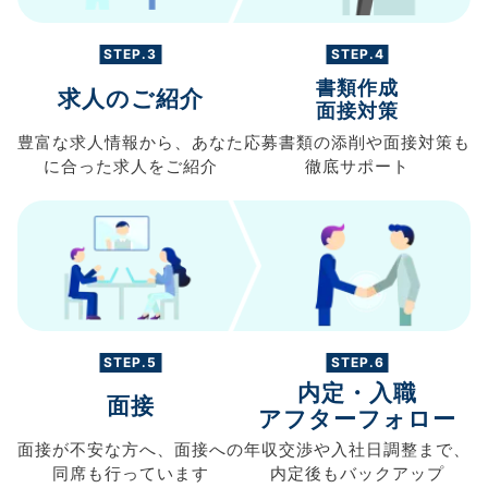
STEP.3
STEP.4
書類作成
求人のご紹介
面接対策
豊富な求人情報から、
あなた
応募書類の
添削や面接対策も
に合った求人を
ご紹介
徹底サポート
STEP.5
STEP.6
内定・入職
面接
アフターフォロー
面接が不安な方へ、
面接への
年収交渉や
入社日調整まで、
同席も
行っています
内定後もバックアップ