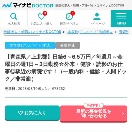
医師の求人・転職・アルバイトはマイナビDOCTOR
0
1
MENU
お気に入り求人
最近見た求人
マイページ
求人検索
医師求人・転職のマイナビDOCTOR
非常勤(アルバイト)医師求人
青森県
非常勤(アルバイト)求人
募集停止
【青森県／上北郡】日給6～6.5万円／毎週月～金
曜日の週1日～3日勤務☆外来・健診・読影のお仕
事◎駅近の病院です！（一般内科・健診・人間ドッ
ク／非常勤）
更新日 : 2023/08/10
求人No : 673752
最新の募集状況を
お気に入り
問い合わせる