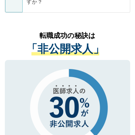
ています。
すか？
支援を目的に使用いたします。お預かりし
ているすべての個人データはご本人の許可
お気軽にご相談ください。先生専任のキャ
なく、医療機関側に開示したり、第三者に
リアパートナーが将来のご希望などをおう
提供することは一切ありません。また弊社
かがいして、現在の医療機関の状況や紹介
転職成功の秘訣は
は、個人情報の取り扱いについての厳密な
経験をまじえながら、適切なアドバイスを
管理基準を満たした事業者のみに付与され
「非公開求人」
させていただきます。すぐにご転職をされ
る、プライバシーマークを取得済みです。
ない方には、長期的なサポートが可能です
ご登録いただいた個人情報は、SSL（デー
ので、まずはご登録ください。
タ暗号化）によって保護されていますの
で、機密保持に関してもご安心ください。