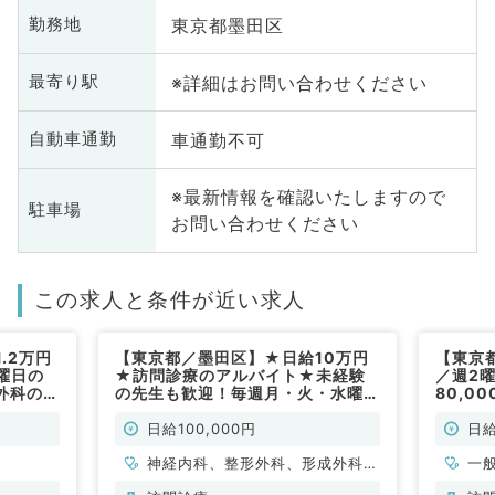
東京都墨田区
勤務地
※詳細はお問い合わせください
最寄り駅
車通勤不可
自動車通勤
※最新情報を確認いたしますので
駐車場
お問い合わせください
この求人と条件が近い求人
.2万円
【東京都／墨田区】★日給10万円
【東京
曜日の
★訪問診療のアルバイト★未経験
／週2
外科の混
の先生も歓迎！毎週月・火・水曜日
80,0
ック～
／週1日～曜日応相談◎駅チカのク
す（一
常勤）
リニック♪（内科系,外科系／非常
日給100,000円
日給
勤）
神経内科、整形外科、形成外科、
一
脳神経外科、呼吸器外科、心臓血