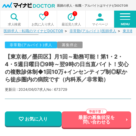
医師の求人・転職・アルバイトはマイナビDOCTOR
0
1
MENU
お気に入り求人
最近見た求人
マイページ
求人検索
医師求人・転職のマイナビDOCTOR
非常勤(アルバイト)医師求人
東京都
非常勤(アルバイト)求人
募集停止
【東京都／墨田区】月1回～勤務可能！第1・2・
4・5週日曜日◎9時～翌9時の日当直バイト！安心
の複数診体制◆1回10万+インセンティブ制◎駅か
ら徒歩圏内の病院です（内科系／非常勤）
更新日 : 2024/06/07
求人No : 673729
最新の募集状況を
お気に入り
問い合わせる