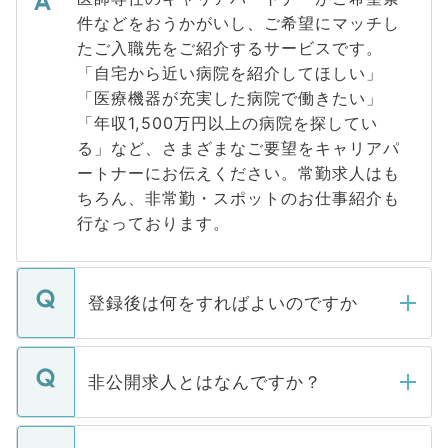
件などをおうかがいし、ご希望にマッチし
たご入職先をご紹介するサービスです。
「自宅から近い病院を紹介してほしい」
「医療機器が充実した病院で働きたい」
「年収1,500万円以上の病院を探してい
る」など、さまざまなご要望をキャリアパ
ートナーにお伝えください。常勤求人はも
ちろん、非常勤・スポットのお仕事紹介も
行なっております。
登録後は何をすればよいのですか
ご登録いただきましたら、弊社担当者がご
登録内容を確認し、その後メールもしくは
非公開求人とはなんですか？
お電話にて次のステップのご案内をいたし
ます。通常、5営業日以内にはご連絡をせて
マイナビDOCTORで取り扱っている求人の