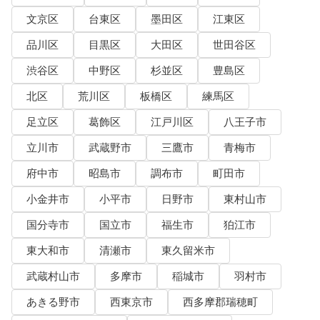
文京区
台東区
墨田区
江東区
品川区
目黒区
大田区
世田谷区
渋谷区
中野区
杉並区
豊島区
北区
荒川区
板橋区
練馬区
足立区
葛飾区
江戸川区
八王子市
立川市
武蔵野市
三鷹市
青梅市
府中市
昭島市
調布市
町田市
小金井市
小平市
日野市
東村山市
国分寺市
国立市
福生市
狛江市
東大和市
清瀬市
東久留米市
武蔵村山市
多摩市
稲城市
羽村市
あきる野市
西東京市
西多摩郡瑞穂町