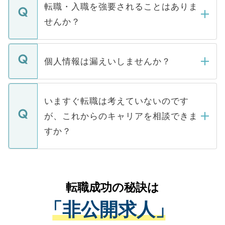
いただきますので、しばらくお待ちくださ
うち約3割は、Webサイトからご覧いただ
転職・入職を強要されることはありま
い。
けない「非公開求人」です。非公開求人は
せんか？
下記の理由によって、一般には公開してい
ません。
転職・入職を強要することは一切ありませ
ん。また、仮に応募先から内定をいただい
個人情報は漏えいしませんか？
■応募殺到を避けるため 人気のある医療機
たとしても、ご本人が納得しない限り、内
関を公にしてしまうと、応募が殺到する場
定を承諾する必要はありません。内定先へ
個人情報が漏えいすることはありませんの
合があります。 選考を効率よく行うため
の辞退の連絡はキャリアパートナーが行い
で、ご安心ください。当サイトからの登録
いますぐ転職は考えていないのです
に、医療機関が求める条件に合った人材の
ますので、ご安心ください。
などで収集したご登録者様の個人情報は、
が、これからのキャリアを相談できま
みを人材紹介会社に依頼するケースが増え
ご本人のキャリアアップおよび転職活動の
ています。
すか？
支援を目的に使用いたします。お預かりし
ているすべての個人データはご本人の許可
お気軽にご相談ください。先生専任のキャ
なく、医療機関側に開示したり、第三者に
リアパートナーが将来のご希望などをおう
提供することは一切ありません。また弊社
かがいして、現在の医療機関の状況や紹介
転職成功の秘訣は
は、個人情報の取り扱いについての厳密な
経験をまじえながら、適切なアドバイスを
管理基準を満たした事業者のみに付与され
「非公開求人」
させていただきます。すぐにご転職をされ
る、プライバシーマークを取得済みです。
ない方には、長期的なサポートが可能です
ご登録いただいた個人情報は、SSL（デー