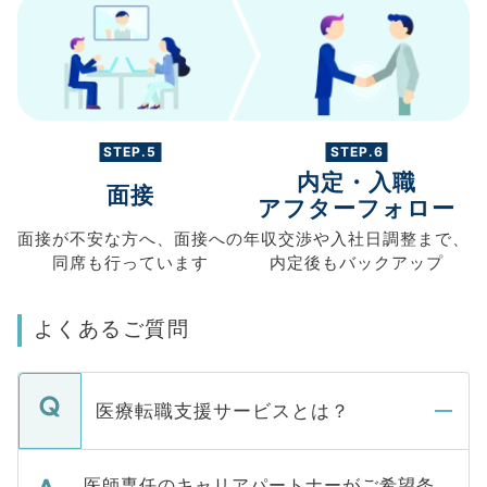
STEP.5
STEP.6
内定・入職
面接
アフターフォロー
面接が不安な方へ、
面接への
年収交渉や
入社日調整まで、
同席も
行っています
内定後もバックアップ
よくあるご質問
医療転職支援サービスとは？
医師専任のキャリアパートナーがご希望条