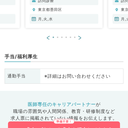
訪問診療
訪
管外科、一般内科、循環器内科、
東京都墨田区
東
呼吸器内科、消化器内科、内分
泌・代謝内科、腎臓内科、老年内
月,火,水
月,
科、血液内科、外科系全般、一般
外科、消化器外科、乳腺外科、膠
<
>
原病科
手当/福利厚生
※詳細はお問い合わせください
通勤手当
医師専任のキャリアパートナー
が
職場の雰囲気や人間関係、
教育・研修制度など
求人票に掲載されていない情報をお伝えします。