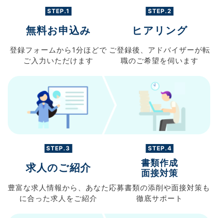
STEP.1
STEP.2
無料お申込み
ヒアリング
登録フォームから
1分ほどで
ご登録後、
アドバイザーが転
ご入力
いただけます
職の
ご希望を伺います
STEP.3
STEP.4
書類作成
求人のご紹介
面接対策
豊富な求人情報から、
あなた
応募書類の
添削や面接対策も
に合った求人を
ご紹介
徹底サポート